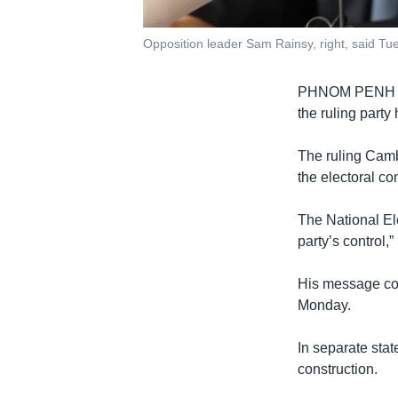
Opposition leader Sam Rainsy, right, said Tues
PHNOM PENH
the ruling party
The ruling Camb
the electoral co
The National Ele
party’s control,
His message come
Monday.
In separate sta
construction.