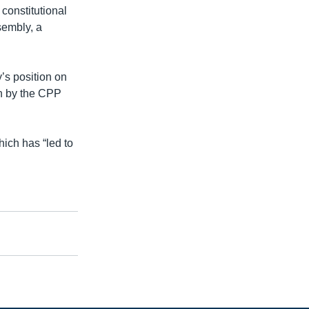
constitutional
sembly, a
’s position on
ion by the CPP
hich has “led to