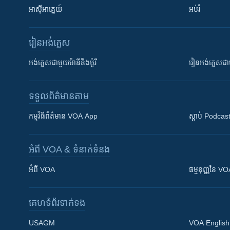
អាស៊ីអាគ្នេយ៍
អប់រំ
រៀន​​អង់គ្លេស
អង់គ្លេស​ជាមួយ​ម៉ានី​និង​ម៉ូរី
រៀន​​​​​​អង់គ្លេ
ទទួល​ព័ត៌មាន​តាម
កម្មវិធី​ព័ត៌មាន VOA App
ស្តាប់ Podcas
អំពី​ VOA & ទំនាក់ទំនង
អំពី​ VOA
ធម្មនុញ្ញ​នៃ V
គេហទំព័រ​​ទាក់ទង
USAGM
VOA English