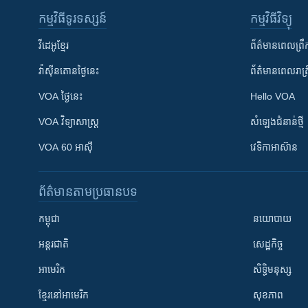
កម្មវិធី​ទូរទស្សន៍
កម្មវិធី​វិទ្យុ
វីដេអូ​ខ្មែរ
ព័ត៌មាន​ពេល​ព្រឹ
វ៉ាស៊ីនតោន​ថ្ងៃ​នេះ
ព័ត៌មាន​​ពេល​រាត្រ
VOA ថ្ងៃនេះ
Hello VOA
VOA ​វិទ្យាសាស្ត្រ
សំឡេង​ជំនាន់​ថ្មី
VOA 60 អាស៊ី
វេទិកា​អាស៊ាន
ព័ត៌មាន​តាមប្រធានបទ​
កម្ពុជា
នយោបាយ
អន្តរជាតិ
សេដ្ឋកិច្ច
អាមេរិក
សិទ្ធិមនុស្ស
ខ្មែរ​នៅអាមេរិក
សុខភាព