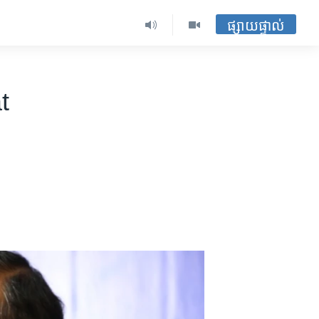
ផ្សាយផ្ទាល់
t