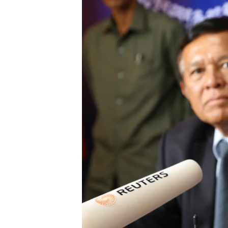
រចនា
សម្ព័ន្ធ​
រំលង​
និង​
ចូល​
ទៅ​
កាន់​
ទំព័រ​
ស្វែង​
រក