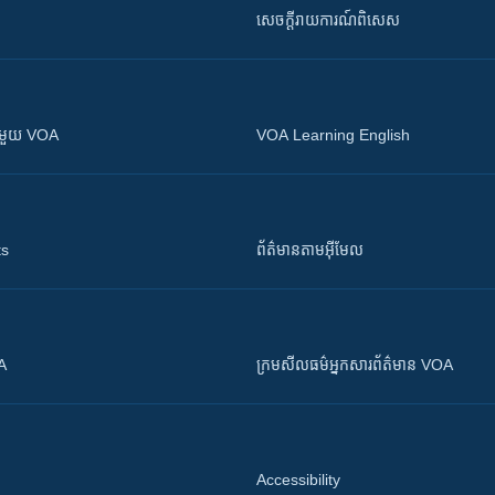
សេចក្តីរាយការណ៍ពិសេស
ស​​ជាមួយ VOA
VOA Learning English
ts
ព័ត៌មាន​តាម​អ៊ីមែល
OA
ក្រម​​​សីលធម៌​​​អ្នក​​​សារព័ត៌មាន VOA
Accessibility