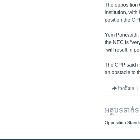
The opposition 
institution, wit
position the CP
Yem Ponearith, 
the NEC is “very
“will result in po
The CPP said in 
an obstacle to t
ចែករំលែក
អត្ថបទ​ទាក់
Opposition Stand