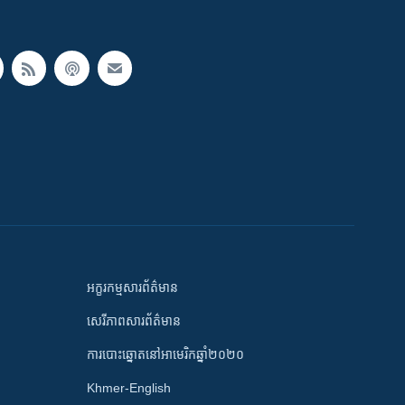
អក្ខរកម្មសារព័ត៌មាន
សេរីភាពសារព័ត៌មាន
ការបោះឆ្នោតនៅអាមេរិកឆ្នាំ២០២០
Khmer-English