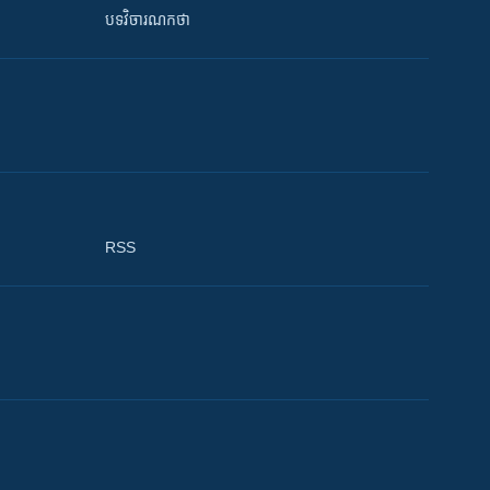
បទវិចារណកថា
RSS