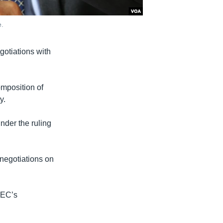
e.
gotiations with
mposition of
y.
under the ruling
 negotiations on
NEC’s