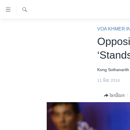
ភ្ជាប់​
ទៅ​
គេហទំព័រ​
ស្វែង​
កម្ពុជា
រក
VOA KHMER I
ទាក់ទង
អន្តរជាតិ
Opposi
រំលង​
និង​
អាមេរិក
‘Standst
ចូល​
ចិន
ទៅ​​
ទំព័រ​
ហេឡូវីអូអេ
Kong Sothanarith
ព័ត៌មាន​​
កម្ពុជាច្នៃប្រតិដ្ឋ
11 មីនា 2014
តែ​
ម្តង
ព្រឹត្តិការណ៍ព័ត៌មាន
ចែករំលែក
រំលង​
ទូរទស្សន៍ / វីដេអូ​
និង​
ចូល​
វិទ្យុ / ផតខាសថ៍
ទៅ​
កម្មវិធីទាំងអស់
ទំព័រ​