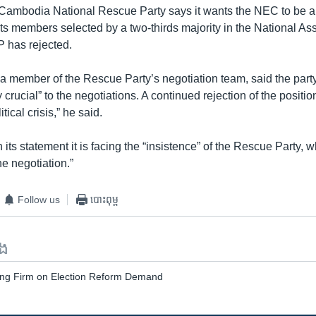
Cambodia National Rescue Party says it wants the NEC to be a 
h its members selected by a two-thirds majority in the National As
P has rejected.
a member of the Rescue Party’s negotiation team, said the party
 crucial” to the negotiations. A continued rejection of the posit
litical crisis,” he said.
its statement it is facing the “insistence” of the Rescue Party, w
he negotiation.”
Follow us
បោះពុម្ព
ទង
ing Firm on Election Reform Demand