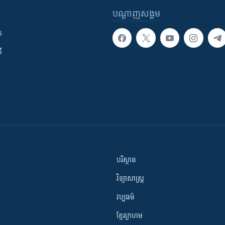
បណ្តាញ​សង្គម
ក
ី
បរិស្ថាន
វិទ្យាសាស្រ្ត
វប្បធម៌
ខ្មែរក្រហម