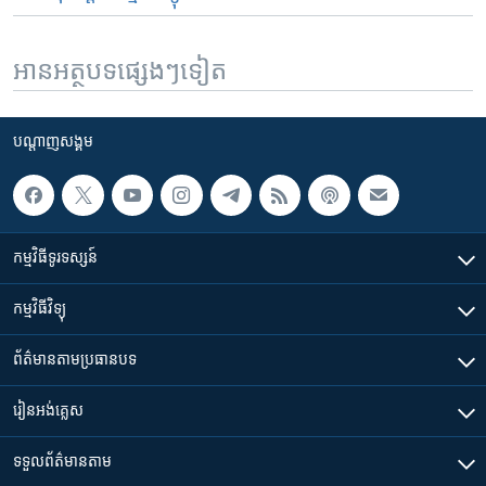
អានអត្ថបទផ្សេងៗទៀត
បណ្តាញ​សង្គម
កម្មវិធី​ទូរទស្សន៍
កម្មវិធី​វិទ្យុ
ព័ត៌មាន​តាមប្រធានបទ​
រៀន​​អង់គ្លេស
ទទួល​ព័ត៌មាន​តាម