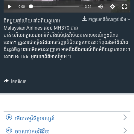
រចនា
0:00
3:24
សម្ព័ន្ធ​
Khmer English
រំលង​
ទាញ​យក​ពី​តំណភ្ជាប់​ដើម
ជិតមួយ​ឆ្នាំ​ហើយ​ តាំង​ពី​យន្តហោះ​
និង​
បណ្តាញ​សង្គម
Malaysian Airlines ​លេខ​ MH370​ បាន​
ចូល​
បាត់​ ហើយ​វា​ក្លាយ​​​ជា​អាថ៌​កំបាំង​ធំបំផុត​វិស័យ​អាកាសចរណ៍​ក្នុង​ពិភព​
ទៅ​
លោក។​ គ្រួសារជា​ច្រើន​ដែល​សាច់ញាតិ​ជិះ​យន្តហោះ​នោះ​​កំពុង​រង់ចាំដំណឹង​
កាន់​
ដ៏​រន្ធត់ចិត្ត ​ដោយ​មិនមាន​សញ្ញា​ថា ​អាច​នឹង​ដឹង​ការណ៍​ពិត​អំពី​យន្ត​ហោះ​នេះ។​
ទំព័រ​
ភាសា
លោក​ Bill Ide ​អ្នកយក​ព័ត៌មាន​វីអូអេ​ ៕
ស្វែង​
រក
ចែករំលែក
មើល​កម្មវិធី​ទូរទស្សន៍
ចុចស្តាប់កម្មវិធីវិទ្យុ