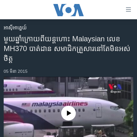
ភ្ជាប់​
ទៅ​
គេហទំព័រ​
អាស៊ី​អាគ្នេយ៍
កម្ពុជា
ទាក់ទង
មួយឆ្នាំ​ក្រោយពី​យន្តហោះ​ Malaysian ​លេខ​
រំលង​
អន្តរជាតិ
MH370​ បាត់ដាន​ សមាជិក​គ្រួសារ​នៅតែ​មិន​អស់
និង​
អាមេរិក
ចិត្ត
ចូល​
ទៅ​​
ចិន
05 មីនា 2015
ទំព័រ​
ហេឡូវីអូអេ
ព័ត៌មាន​​
តែ​
កម្ពុជាច្នៃប្រតិដ្ឋ
ម្តង
ព្រឹត្តិការណ៍ព័ត៌មាន
រំលង​
និង​
ទូរទស្សន៍ / វីដេអូ​
No media source currently available
ចូល​
វិទ្យុ / ផតខាសថ៍
ទៅ​
ទំព័រ​
កម្មវិធីទាំងអស់