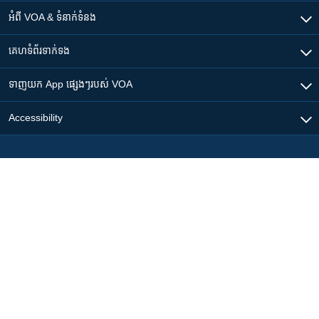
អំពី​ VOA & ទំនាក់ទំនង
គេហទំព័រ​​ទាក់ទង
ទាញយក​ App ផ្សេងៗ​របស់​ VOA
Accessibility