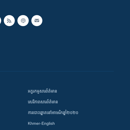
អក្ខរកម្មសារព័ត៌មាន
សេរីភាពសារព័ត៌មាន
ការបោះឆ្នោតនៅអាមេរិកឆ្នាំ២០២០
Khmer-English