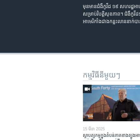
មុនមាន​ជំងឺ​កូវីដ ១៩ សហរដ្ឋ​អាម
សម្រាប់​វិបត្តិ​សុខភាព។ ​ជំងឺ​កូវីដ
អាមេរិកាំង​ជាង​កន្លះ​លាន​នាក់​
កម្មវិធី​នីមួយៗ
15 មីនា 2025
ស្ថាបត្យកម្ម​ក្នុង​តំបន់​ភាគ​ខាង​ត្បូង​អា