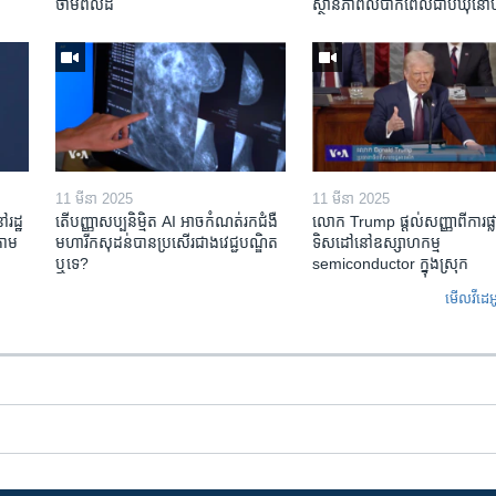
ថាមពល​ដី
ស្ថានភាព​​លំបាក​ពេល​ជាប់​ឃុំ​នៅ​ហ
11 មីនា 2025
11 មីនា 2025
ៅរដ្ឋ
តើ​បញ្ញាសប្បនិម្មិត​ AI អាច​កំណត់​រក​ជំងឺ
លោក Trump ផ្តល់សញ្ញាពីការផ្លាស
តាម​
មហារីក​សុដន់​បាន​ប្រសើរ​ជាង​វេជ្ជបណ្ឌិត​
ទិសដៅនៅឧស្សាហកម្ម
ឬ​ទេ?
semiconductor ក្នុងស្រុក
មើល​វីដេអ