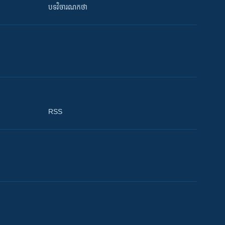
បទវិចារណកថា
RSS