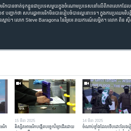
េរិក​បាន​ចាត់ទុក​ខ្លួន​ជា​ប្រទេស​មួយ​ក្នុង​ចំណោម​ប្រទេស​នៅ​លើ​ពិភព​លោក​ដែល​ប
១៩ ​បញ្ជាក់​ថា ​សហរដ្ឋ​អាមេរិក​មិន​បាន​រៀបចំ​បាន​ល្អ​នោះ​ទេ។​ ក្នុង​ការប្រឈម​វិបត្តិ​ន
បាន​ស្លាប់។ ​លោក ​Steve Baragona ​នៃ​វីអូអេ​ រាយ​ការណ៍​លម្អិត។ ​លោក ពិន ស៊ី
15 មីនា 2025
14 មីនា 2025
មេរិក​
និស្សិត​អាមេរិក​បង្កើត​បច្ចេកវិទ្យា​ដើរ​ដោយ​
ចំណាប់ខ្មាំង​ដែល​ទើប​ដោះលែង​រៀប