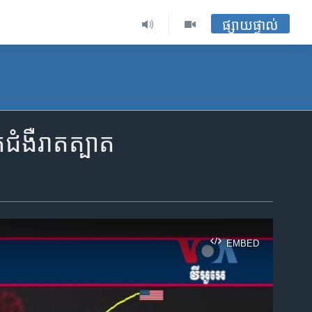
ផ្សាយផ្ទាល់
​ជំងឺ​រាតត្បាត
EMBED