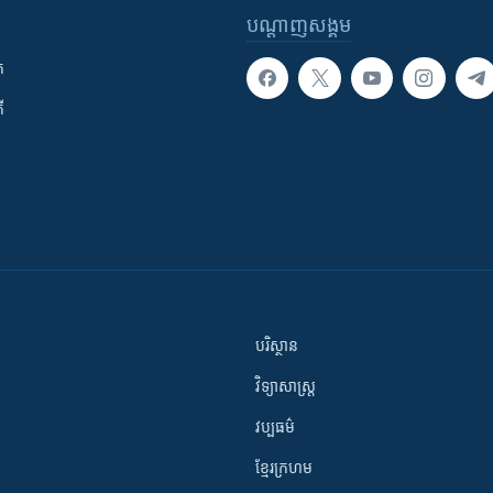
បណ្តាញ​សង្គម
ក
ី
បរិស្ថាន
វិទ្យាសាស្រ្ត
វប្បធម៌
ខ្មែរក្រហម