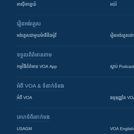
អាស៊ីអាគ្នេយ៍
អប់រំ
រៀន​​អង់គ្លេស
អង់គ្លេស​ជាមួយ​ម៉ានី​និង​ម៉ូរី
រៀន​​​​​​អង់គ្លេ
ទទួល​ព័ត៌មាន​តាម
កម្មវិធី​ព័ត៌មាន VOA App
ស្តាប់ Podcas
អំពី​ VOA & ទំនាក់ទំនង
អំពី​ VOA
ធម្មនុញ្ញ​នៃ V
គេហទំព័រ​​ទាក់ទង
USAGM
VOA English