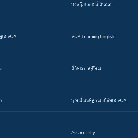
សេចក្តីរាយការណ៍ពិសេស
ស​​ជាមួយ VOA
VOA Learning English
ts
ព័ត៌មាន​តាម​អ៊ីមែល
OA
ក្រម​​​សីលធម៌​​​អ្នក​​​សារព័ត៌មាន VOA
Accessibility