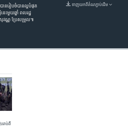
ទាញ​យក​ពី​តំណភ្ជាប់​ដើម
ាន​រៀបចំ​បាន​ល្អ​បំផុត​
EMBED
េះ​មួយ​ឆ្នាំ​ ពលរដ្ឋ​
សុវណ្ណ​ ប្រែ​សម្រួល៕
រាប់​ពី​