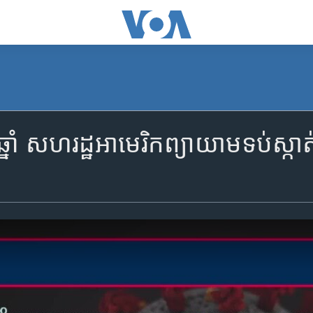
ាំ សហរដ្ឋ​អាមេរិក​ព្យាយាម​ទប់ស្កាត់