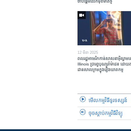
ចាប់ផ្តើម​លើក​មុខមាត់​ថ្មី
12 មីនា 2025
ពលរដ្ឋអាមេរិក​កាន់សាសនា​អ៊ិស្លាម​ន
Illinois ​ប្រារព្វបុណ្យរ៉ាម៉ាដន ​ដោយ​
ដាន​​សាលក្រមក្នុងរឿងឃាតកម្ម
មើល​កម្មវិធី​ទូរទស្សន៍
ចុចស្តាប់កម្មវិធីវិទ្យុ