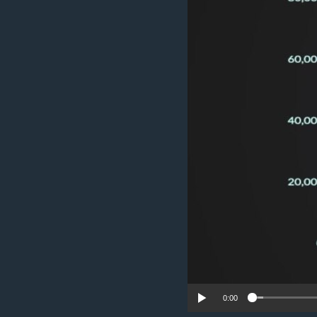
រចនា
សម្ព័ន្ធ​
រំលង​
និង​
ចូល​
ទៅ​
កាន់​
ទំព័រ​
ស្វែង​
រក
0:00