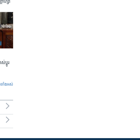
្កាហ្សា
់ប្តូរ
ូ​ទាំង​អស់