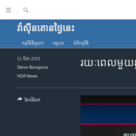
ភ្ជាប់​
ទៅ​
គេហទំព័រ​
ស្វែង​
វ៉ាស៊ីនតោន​ថ្ងៃ​នេះ
កម្ពុជា
រក
ទាក់ទង
អន្តរជាតិ
រំលង​
កម្មវិធី​នីមួយៗ
អត្ថបទ​
អំពី​កម្មវិធី​
និង​
អាមេរិក
ចូល​
11 មីនា 2021
រយៈពេល​មួយ​ឆ្ន
ចិន
ទៅ​​
Steve Baragona
ទំព័រ​
ហេឡូវីអូអេ
VOA News
ព័ត៌មាន​​
កម្ពុជាច្នៃប្រតិដ្ឋ
តែ​
ម្តង
ព្រឹត្តិការណ៍ព័ត៌មាន
ចែករំលែក
រំលង​
ទូរទស្សន៍ / វីដេអូ​
និង​
ចូល​
វិទ្យុ / ផតខាសថ៍
ទៅ​
កម្មវិធីទាំងអស់
ទំព័រ​