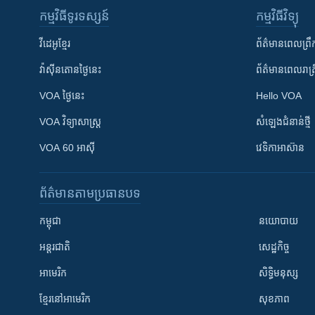
កម្មវិធី​ទូរទស្សន៍
កម្មវិធី​វិទ្យុ
វីដេអូ​ខ្មែរ
ព័ត៌មាន​ពេល​ព្រឹ
វ៉ាស៊ីនតោន​ថ្ងៃ​នេះ
ព័ត៌មាន​​ពេល​រាត្រ
VOA ថ្ងៃនេះ
Hello VOA
VOA ​វិទ្យាសាស្ត្រ
សំឡេង​ជំនាន់​ថ្មី
VOA 60 អាស៊ី
វេទិកា​អាស៊ាន
ព័ត៌មាន​តាមប្រធានបទ​
កម្ពុជា
នយោបាយ
អន្តរជាតិ
សេដ្ឋកិច្ច
អាមេរិក
សិទ្ធិមនុស្ស
ខ្មែរ​នៅអាមេរិក
សុខភាព