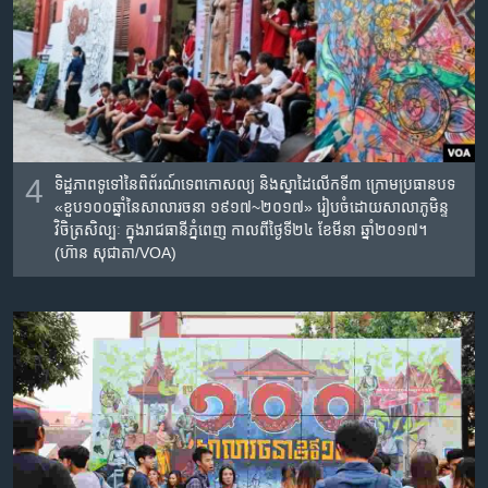
4
ទិដ្ឋភាពទូទៅនៃពិព័រណ៍​ទេពកោសល្យ​ និង​ស្នាដៃ​លើក​ទី​៣​ ក្រោម​ប្រធានបទ​
«ខួប​១០០​ឆ្នាំ​នៃ​សាលា​រចនា​ ១៩១៧~២០១៧» រៀបចំដោយសាលា​ភូមិន្ទ​
វិចិត្រ​សិល្បៈ​ ក្នុងរាជធានីភ្នំពេញ កាលពីថ្ងៃទី២៤ ខែមីនា ឆ្នាំ២០១៧។
(ហ៊ាន សុជាតា/VOA)