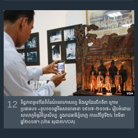
12
ទិដ្ឋភាពទូទៅនៃពិព័រណ៍​ទេពកោសល្យ​ និង​ស្នាដៃ​លើក​ទី​៣​ ក្រោម​
ប្រធានបទ​ «ខួប​១០០​ឆ្នាំ​នៃ​សាលា​រចនា​ ១៩១៧~២០១៧» រៀបចំដោយ
សាលា​ភូមិន្ទ​វិចិត្រ​សិល្បៈ​ ក្នុងរាជធានីភ្នំពេញ កាលពីថ្ងៃទី២៤ ខែមីនា
ឆ្នាំ២០១៧។ (ហ៊ាន សុជាតា/VOA)