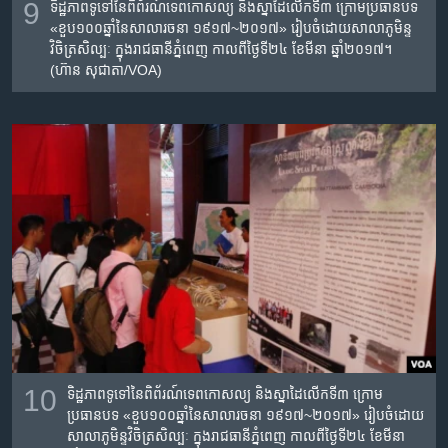
9
ទិដ្ឋភាពទូទៅនៃពិព័រណ៍​ទេពកោសល្យ​ និង​ស្នាដៃ​លើក​ទី​៣​ ក្រោម​ប្រធានបទ​
«ខួប​១០០​ឆ្នាំ​នៃ​សាលា​រចនា​ ១៩១៧~២០១៧» រៀបចំដោយសាលា​ភូមិន្ទ​
វិចិត្រ​សិល្បៈ​ ក្នុងរាជធានីភ្នំពេញ កាលពីថ្ងៃទី២៤ ខែមីនា ឆ្នាំ២០១៧។
(ហ៊ាន សុជាតា/VOA)
10
ទិដ្ឋភាពទូទៅនៃពិព័រណ៍​ទេពកោសល្យ​ និង​ស្នាដៃ​លើក​ទី​៣​ ក្រោម​
ប្រធានបទ​ «ខួប​១០០​ឆ្នាំ​នៃ​សាលា​រចនា​ ១៩១៧~២០១៧» រៀបចំដោយ
សាលា​ភូមិន្ទ​វិចិត្រ​សិល្បៈ​ ក្នុងរាជធានីភ្នំពេញ កាលពីថ្ងៃទី២៤ ខែមីនា