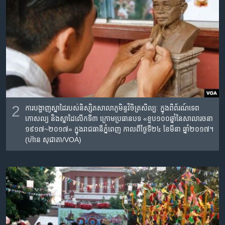
2
ការបង្ហាញស្នាដៃ​របស់​និស្សិត​សាលា​ភូមិន្ទ​វិចិត្រ​សិល្បៈ ក្នុង​ពិព័រណ៍​ទេព​
កោសល្យ​ និង​ស្នាដៃ​លើក​ទី​៣​ ក្រោម​ប្រធានបទ​ «ខួប​១០០​ឆ្នាំ​នៃ​សាលា​រចនា​
១៩១៧~២០១៧» ក្នុងរាជធានីភ្នំពេញ កាលពីថ្ងៃទី២៤ ខែមីនា ឆ្នាំ២០១៧។
(ហ៊ាន សុជាតា/VOA)