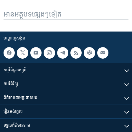
អានអត្ថបទផ្សេងៗទៀត
បណ្តាញ​សង្គម
កម្មវិធី​ទូរទស្សន៍
កម្មវិធី​វិទ្យុ
ព័ត៌មាន​តាមប្រធានបទ​
រៀន​​អង់គ្លេស
ទទួល​ព័ត៌មាន​តាម