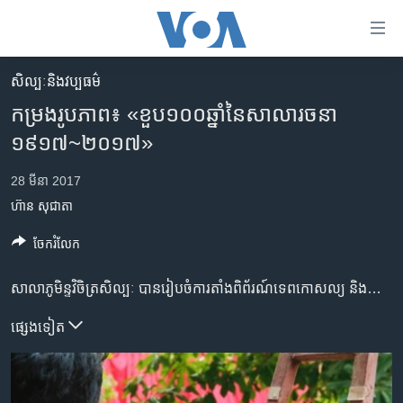
ភ្ជាប់​
ទៅ​
គេហទំព័រ​
សិល្បៈនិងវប្បធម៌
កម្ពុជា
ទាក់ទង
កម្រង​រូបភាព៖ «ខួប​១០០​ឆ្នាំ​នៃ​សាលា​រចនា​
រំលង​
អន្តរជាតិ
១៩១៧~២០១៧»
និង​
អាមេរិក
ចូល​
28 មីនា 2017
ទៅ​​
ចិន
ហ៊ាន សុជាតា
ទំព័រ​
ហេឡូវីអូអេ
ព័ត៌មាន​​
ចែករំលែក
តែ​
កម្ពុជាច្នៃប្រតិដ្ឋ
ម្តង
ព្រឹត្តិការណ៍ព័ត៌មាន
សាលា​ភូមិន្ទ​វិចិត្រ​សិល្បៈ​ បាន​រៀបចំ​ការ​តាំង​ពិព័រណ៍​ទេព​កោសល្យ​ និង​ស្នាដៃ​លើក​ទី​៣​ ក្រោម​ប្រធានបទ​ «ខួប​១០០​ឆ្នាំ​នៃ​សាលា​រចនា​ ១៩១៧~២០១៧» រយៈពេល​៣​ថ្ងៃ​ ចាប់​ពី​ថ្ងៃ​ទី​២៤​ ដល់​ ២៦​ ខែ​មីនា​ ឆ្នាំ​២០១៧។ កម្មវិធី​នៃ​ពិព័រណ៍​ទេព្យ​កោសល្យ​ និង​ស្នាដៃ​នេះ​ រួមមាន​ការ​សម្តែង​របាំ​ប្រពៃណី​ខ្មែរ​ ការ​សម្តែង​ឧបករណ៍​ភ្លេង​បុរាណ​ខ្មែរ​ ការ​ពិព័រណ៍​វត្ថុ​បុរាណ​នានា​ និង​ការ​ពិព័រណ៍​ស្នាដៃ​របស់​និស្សិត​ទាំង​៥​មហាវិទ្យាល័យ។ សាលា​ភូមិន្ទ​វិចិត្រ​សិល្បៈ​ ឬ​អតីត​សាលា​រចនា​នេះ​ បាន​ដើរ​តួនាទី​ជា​ថ្នាល​ បណ្តុះ​បណ្តាល​អ្នក​សិល្បៈ​ខ្មែរ​ជា​ច្រើន​ជំនាន់។
រំលង​
និង​
ទូរទស្សន៍ / វីដេអូ​
ផ្សេង​ទៀត
ចូល​
វិទ្យុ / ផតខាសថ៍
ទៅ​
ទំព័រ​
កម្មវិធីទាំងអស់