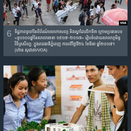
6
ទិដ្ឋភាពទូទៅនៃពិព័រណ៍​ទេព​កោសល្យ​ និង​ស្នាដៃ​លើក​ទី​៣​ ក្រោម​ប្រធានបទ​
«ខួប​១០០​ឆ្នាំ​នៃ​សាលា​រចនា​ ១៩១៧~២០១៧» រៀបចំដោយសាលា​ភូមិន្ទ​
វិចិត្រ​សិល្បៈ​ ក្នុងរាជធានីភ្នំពេញ កាលពីថ្ងៃទី២៤ ខែមីនា ឆ្នាំ២០១៧។
(ហ៊ាន សុជាតា/VOA)