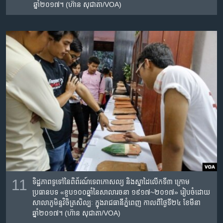
ឆ្នាំ២០១៧។ (ហ៊ាន សុជាតា/VOA)
11
ទិដ្ឋភាពទូទៅនៃពិព័រណ៍​ទេពកោសល្យ​ និង​ស្នាដៃ​លើក​ទី​៣​ ក្រោម​
ប្រធានបទ​ «ខួប​១០០​ឆ្នាំ​នៃ​សាលា​រចនា​ ១៩១៧~២០១៧» រៀបចំដោយ
សាលា​ភូមិន្ទ​វិចិត្រ​សិល្បៈ​ ក្នុងរាជធានីភ្នំពេញ កាលពីថ្ងៃទី២៤ ខែមីនា
ឆ្នាំ២០១៧។ (ហ៊ាន សុជាតា/VOA)