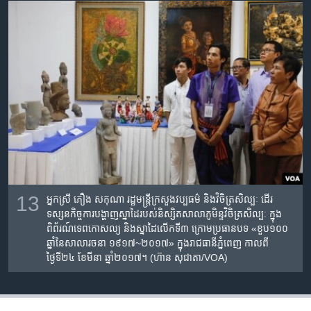
13
អ្នកស្រី ភឿង សកុណា រដ្ឋមន្ត្រីក្រសួងវប្បធម៌ និងវិចិត្រសិល្បៈ ដើរ
ទស្សនកិច្ចការបង្ហាញស្នាដៃ​របស់​និស្សិត​សាលា​ភូមិន្ទ​វិចិត្រ​សិល្បៈ ក្នុង​
ពិព័រណ៍​ទេពកោសល្យ​ និង​ស្នាដៃ​លើក​ទី​៣​ ក្រោម​ប្រធានបទ​ «ខួប​១០០​
ឆ្នាំ​នៃ​សាលា​រចនា​ ១៩១៧~២០១៧» ក្នុងរាជធានីភ្នំពេញ ​កាលពី
ថ្ងៃទី២៤ ខែមីនា ឆ្នាំ២០១៧។ (ហ៊ាន សុជាតា/VOA)