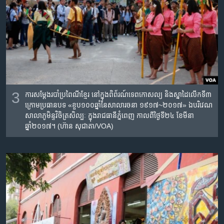
3
ការសម្តែងរបាំប្រពៃណីខ្មែរ នៅក្នុងពិព័រណ៍​ទេពកោសល្យ​ និង​ស្នាដៃ​លើក​ទី​៣​
ក្រោម​ប្រធានបទ​ «ខួប​១០០​ឆ្នាំ​នៃ​សាលា​រចនា​ ១៩១៧~២០១៧» ឯបរិវេណ
សាលា​ភូមិន្ទ​វិចិត្រ​សិល្បៈ​ ក្នុងរាជធានីភ្នំពេញ កាលពីថ្ងៃទី២៤ ខែមីនា
ឆ្នាំ២០១៧។ (ហ៊ាន សុជាតា/VOA)