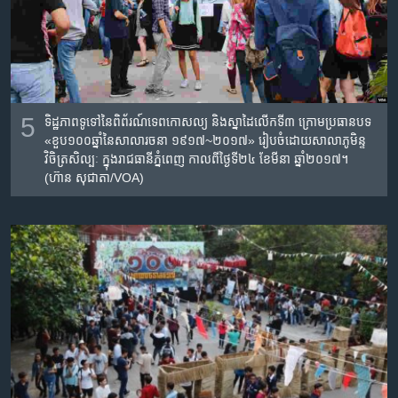
5
ទិដ្ឋភាពទូទៅនៃពិព័រណ៍​ទេពកោសល្យ​ និង​ស្នាដៃ​លើក​ទី​៣​ ក្រោម​ប្រធានបទ​
«ខួប​១០០​ឆ្នាំ​នៃ​សាលា​រចនា​ ១៩១៧~២០១៧» រៀបចំដោយសាលា​ភូមិន្ទ​
វិចិត្រ​សិល្បៈ​ ក្នុងរាជធានីភ្នំពេញ កាលពីថ្ងៃទី២៤ ខែមីនា ឆ្នាំ២០១៧។
(ហ៊ាន សុជាតា/VOA)