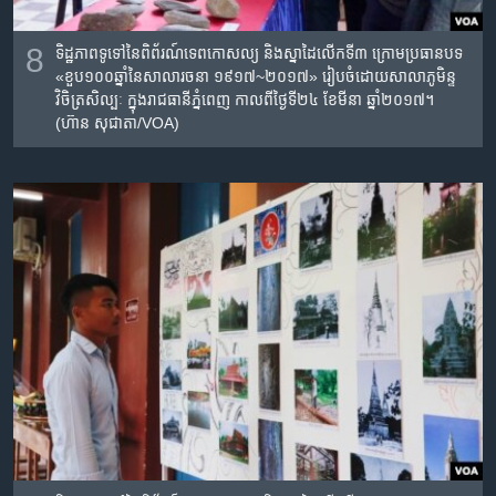
8
ទិដ្ឋភាពទូទៅនៃពិព័រណ៍​ទេពកោសល្យ​ និង​ស្នាដៃ​លើក​ទី​៣​ ក្រោម​ប្រធានបទ​
«ខួប​១០០​ឆ្នាំ​នៃ​សាលា​រចនា​ ១៩១៧~២០១៧» រៀបចំដោយសាលា​ភូមិន្ទ​
វិចិត្រ​សិល្បៈ​ ក្នុងរាជធានីភ្នំពេញ កាលពីថ្ងៃទី២៤ ខែមីនា ឆ្នាំ២០១៧។
(ហ៊ាន សុជាតា/VOA)