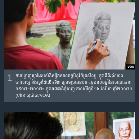
រចនា
សម្ព័ន្ធ​
Khmer English
រំលង​
និង​
បណ្តាញ​សង្គម
ចូល​
ទៅ​
កាន់​
ទំព័រ​
ភាសា
ស្វែង​
រក
1
ការបង្ហាញស្នាដៃ​របស់​និស្សិត​សាលា​ភូមិន្ទ​វិចិត្រ​សិល្បៈ ក្នុង​ពិព័រណ៍​ទេព​
កោសល្យ​ និង​ស្នាដៃ​លើក​ទី​៣​ ក្រោម​ប្រធានបទ​ «ខួប​១០០​ឆ្នាំ​នៃ​សាលា​រចនា​
១៩១៧~២០១៧» ក្នុងរាជធានីភ្នំពេញ កាលពីថ្ងៃទី២៤ ខែមីនា ឆ្នាំ២០១៧។
(ហ៊ាន សុជាតា/VOA)