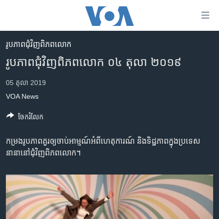
ភ្ជាប់​
ទៅ​
គេហទំព័រ​
រូបភាព​ជុំ​វិញ​ពិភពលោក
កម្ពុជា
ទាក់ទង
រូបភាព​ជុំវិញ​ពិភពលោក ០៤ តុលា ២០១៩
រំលង​
អន្តរជាតិ
និង​
05 តុលា 2019
អាមេរិក
ចូល​
VOA News
ទៅ​​
ចិន
ទំព័រ​
ចែករំលែក
ហេឡូវីអូអេ
ព័ត៌មាន​​
តែ​
កម្ពុជាច្នៃប្រតិដ្ឋ
កម្រង​រូប​ភាព​គួរ​ឲ្យ​ចាប់​អាម្មណ៍​អំពី​ហេតុការណ៍ ​និង​ទិដ្ឋភាព​ក្នុង​ប្រទេស​
ម្តង
នានា​នៅ​ជុំ​វិញ​ពិភព​លោក។
ព្រឹត្តិការណ៍ព័ត៌មាន
រំលង​
និង​
ទូរទស្សន៍ / វីដេអូ​
ចូល​
វិទ្យុ / ផតខាសថ៍
ទៅ​
ទំព័រ​
កម្មវិធីទាំងអស់