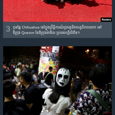
3
កូន​ឆ្កែ​ Chihuahua នៅ​ក្នុង​ព្រឹត្តិការណ៍​ប្រារព្ធ​ទិវា​សត្វ​ពិភពលោក នៅ​
ទីក្រុង Quezon នៃ​ទីក្រុងម៉ានីល ប្រទេស​ហ្វីលីពីន។