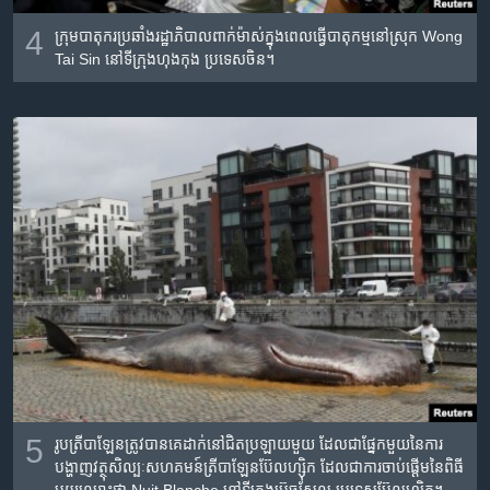
4
ក្រុម​បាតុករ​ប្រឆាំង​រដ្ឋាភិបាល​ពាក់​ម៉ាស់​ក្នុង​ពេល​ធ្វើ​បាតុកម្ម​នៅ​ស្រុក Wong
Tai Sin នៅ​ទីក្រុង​ហុងកុង ប្រទេស​ចិន។
5
រូប​ត្រី​បាឡែន​ត្រូវ​បាន​គេ​ដាក់​នៅជិត​ប្រឡាយ​មួយ ដែល​ជា​ផ្នែក​មួយ​នៃ​ការ​
បង្ហាញ​វត្ថុ​សិល្បៈ​សហគមន៍​ត្រី​បាឡែន​ប៊ែលហ្ស៊ិក ដែល​ជា​ការ​ចាប់​ផ្ដើម​នៃ​ពិធី​