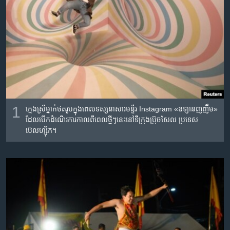
រចនា
សម្ព័ន្ធ​
Khmer English
រំលង​
និង​
បណ្តាញ​សង្គម
ចូល​
ទៅ​
កាន់​
ទំព័រ​
ភាសា
ស្វែង​
1
ក្មេង​ស្រី​ម្នាក់​ថត​រូប​ក្នុង​ពេល​ទស្សនា​សារ​មន្ទីរ Instagram «ឧទ្យាន​ញញឹម»
រក
ដែល​បើក​ដំណើរ​ការ​កាល​ពី​ពេល​ថ្មីៗ​នេះ​នៅ​ទីក្រុង​ប្រ៊ុចសែល ប្រទេស​
ប៊េលហ្ស៊ិក។