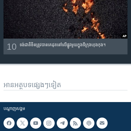
10
ទង់​ជាតិ​ចិន​ត្រូវ​បាន​គេ​ដុត​​នៅ​លើ​ផ្លូវ​មួយ​ក្នុង​ទីក្រុង​ហុងកុង។
អានអត្ថបទផ្សេងៗទៀត
បណ្តាញ​សង្គម