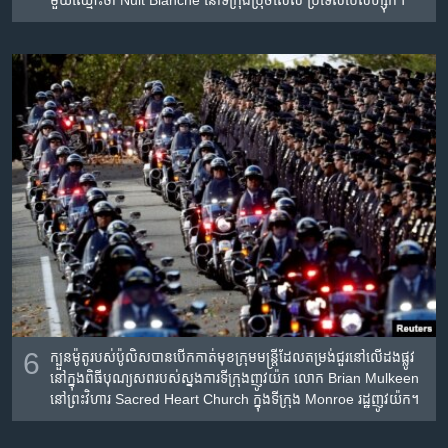
មួយ​ឈ្មោះ​ថា Nuit Blanche នៅ​ទីក្រុង​ប្រ៊ុចសែល ប្រទេស​ប៊ែលហ្ស៊ិក។
6
ក្បួន​ម៉ូតូ​របស់​ប៉ូលិស​បាន​បើក​កាត់​មុខ​ក្រុម​មន្ត្រី​ដែល​តម្រង់​ជួរ​នៅ​លើ​ដង​ផ្លូវ
នៅ​ក្នុង​ពិធី​បុណ្យ​សព​របស់​ស្នងការ​ទីក្រុង​ញូវយ៉ក លោក Brian Mulkeen
នៅ​ព្រះ​វិហារ Sacred Heart Church ក្នុង​ទីក្រុង Monroe រដ្ឋ​ញូវយ៉ក។