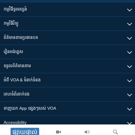
កម្មវិធី​ទូរទស្សន៍
កម្មវិធី​វិទ្យុ
ព័ត៌មាន​តាមប្រធានបទ​
រៀន​​អង់គ្លេស
ទទួល​ព័ត៌មាន​តាម
អំពី​ VOA & ទំនាក់ទំនង
គេហទំព័រ​​ទាក់ទង
ទាញយក​ App ផ្សេងៗ​របស់​ VOA
Accessibility
ផ្សាយផ្ទាល់