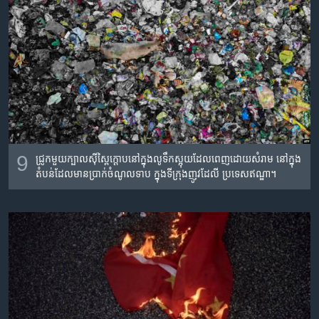
9
ជ្រូក​មួយ​ក្បាល​ស៊ី​ស្ពៃ​ក្ដោប​នៅ​ក្នុង​លូ​ទឹក​ស្អុយ​ដែល​ពេញ​ដោយ​សំរាម នៅ​ក្នុង​
តំបន់​ដែល​មាន​ប្រាក់​ចំណូល​ទាប ក្នុង​ទីក្រុង​ញូវដែលី ប្រទេស​ឥណ្ឌា។