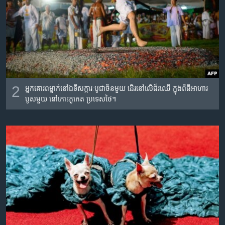
2
អ្នក​គោរព​ម្នាក់​នៅ​ឯ​ទីសក្ការៈបូជា​ចិន​មួយ ដើរ​នៅ​លើ​ជ័រ​ឈើ​ ក្នុង​ពិធី​អាហារ​
បូស​មួយ នៅ​កោះភូកេត ប្រទេស​ថៃ។