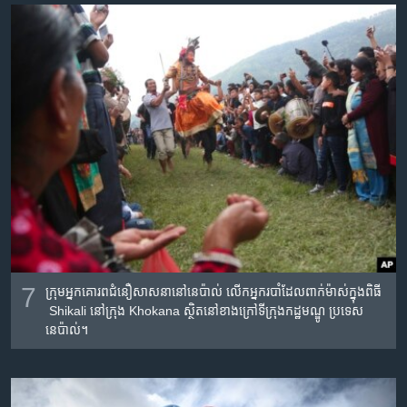
7
ក្រុម​អ្នក​គោរព​ជំនឿ​សាសនានៅ​​នេប៉ាល់ លើក​អ្នក​របាំ​ដែល​​ពាក់​ម៉ាស់​ក្នុង​ពិធី​
Shikali នៅ​ក្រុង Khokana ស្ថិត​នៅ​ខាង​ក្រៅ​ទីក្រុង​កដ្ឋមណ្ឌូ ប្រទេស​
នេប៉ាល់។