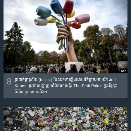
8
រូប​បាច់​ផ្កា​ទូលីប (tulips ) ដែល​រចនា​ឡើង​ដោយ​វិចិត្រករអាមេរិក Jeff
Koons ត្រូវ​បាន​បង្ហាញ​នៅ​ជិត​សារមន្ទីរ The Petit Palais ក្នុង​ទីក្រុង​
ប៉ារីស ប្រទេស​បារាំង។