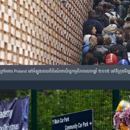
ខាង​ក្រៅ​អគារ​ Poland ​នៅ​អំឡុង​ពេល​ពិព័រណ៍​ពាណិជ្ជកម្ម​ពិភពលោក​ឆ្នាំ ២០១៥​ នៅ​ទីក្រុង​មី