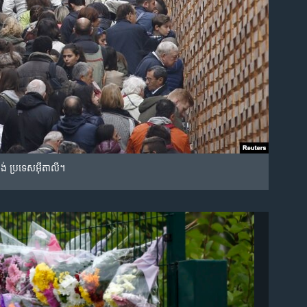
ឡង់ ប្រទេស​អ៊ីតាលី។