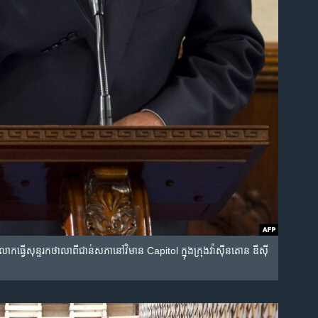
​សុន្ទរកថា​លា​ពី​ជាន់​សភា​នៅ​វិមាន Capitol ក្នុង​ក្រុង​វ៉ាស៊ីនតោន​ ឌីស៊ី​