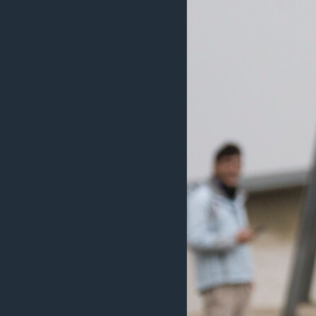
រចនា
សម្ព័ន្ធ​
រំលង​
និង​
ចូល​
ទៅ​
កាន់​
ទំព័រ​
ស្វែង​
រក