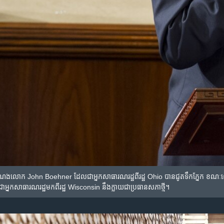
ែង​លោក John Boehner ដែល​ជា​អ្នក​សាធារណរដ្ឋ​ពី​រដ្ឋ Ohio បាន​ជូត​ទឹក​ភ្នែក​ ខណៈ​លោក​ធ្វើ
ក​សាធារណរដ្ឋ​មក​ពី​រដ្ឋ​ Wisconsin នឹង​ក្លាយ​ជា​ប្រធាន​សភា​ថ្មី។