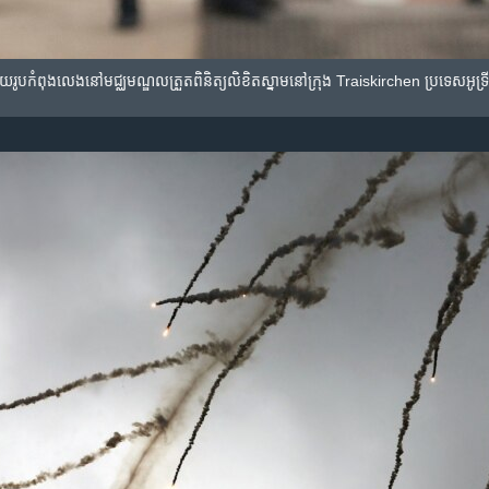
ោន​មួយ​រូប​កំពុង​លេង​នៅ​មជ្ឈមណ្ឌល​ត្រួតពិនិត្យ​លិខិតស្នាម​នៅ​ក្រុង Traiskirchen ប្រទេស​អូទ