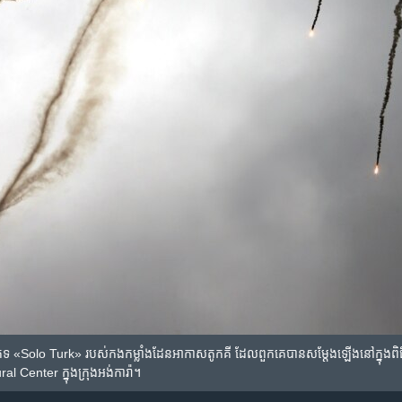
ទ «Solo Turk» របស់​កងកម្លាំង​ដែន​អាកាស​តូកគី​ ដែល​ពួកគេ​បាន​សម្តែង​ឡើង​នៅ​ក្នុង​ពិធី​ប្
l Center ក្នុង​ក្រុង​អង់ការ៉ា។