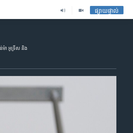
ផ្សាយផ្ទាល់
ម៉ា អូទ្រីស និង​