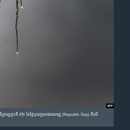
រារព្ធ​ខួប​ទី​ ៩២ នៃ​ថ្ងៃ​បុណ្យ​សាធារណរដ្ឋ​ (Republic Day) ពី​លើ​