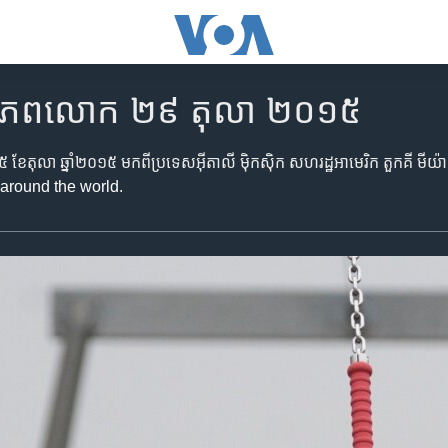
ិញ​ពិភពលោក ២៩ តុលា ២០១៥
៥ ខែ​តុលា ឆ្នាំ​២០១៥ មក​ពី​ប្រទេសអ៊ីតាលី ម៉ិកស៊ិក សហរដ្ឋអាមេរិក តួកគី មីយ៉ាន់
around the world.