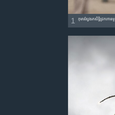
1
កុមារ​​ស្វែង​រក​សិទ្ធិ​ជ្រក​ក