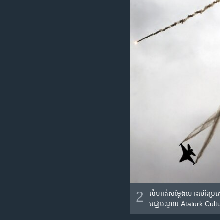
2
លំហាត់​សម្តែង​ហោះ​ហើរ​ប្រភេ
មជ្ឈមណ្ឌល​ Ataturk Cultura