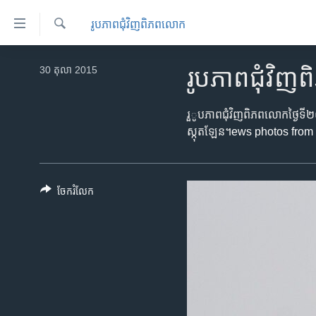
ភ្ជាប់​
រូបភាព​ជុំ​វិញ​ពិភពលោក
ទៅ​
គេហទំព័រ​
ស្វែង​
កម្ពុជា
រក
30 តុលា 2015
រូបភាព​ជុំវ
ទាក់ទង
អន្តរជាតិ
រំលង​
និង​
អាមេរិក
រួូបភាព​ជុំវិញ​ពិភពលោក​ថ្ងៃ​ទី២
ចូល​
ស្កុតឡែន។​
ews photos from 
ចិន
ទៅ​​
ទំព័រ​
ហេឡូវីអូអេ
ព័ត៌មាន​​
កម្ពុជាច្នៃប្រតិដ្ឋ
ចែករំលែក
តែ​
ម្តង
ព្រឹត្តិការណ៍ព័ត៌មាន
រំលង​
ទូរទស្សន៍ / វីដេអូ​
និង​
ចូល​
វិទ្យុ / ផតខាសថ៍
ទៅ​
កម្មវិធីទាំងអស់
ទំព័រ​