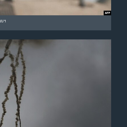
្រីស។