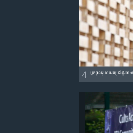
4
អ្នក​ចូលរួម​​ឈរ​តម្រង់​​ជួរ​