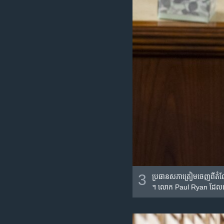
3
ប្រធាន​សភា​ត្រៀម​ចេញ​ពី​តំណ
។ លោក​ Paul Ryan ដែល​ជា​អ្ន