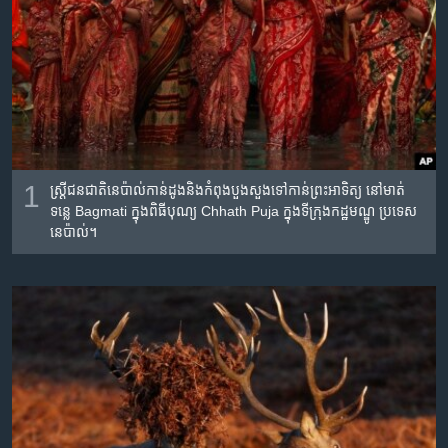
រចនា
សម្ព័ន្ធ​
Khmer English
រំលង​
និង​
បណ្តាញ​សង្គម
ចូល​
ទៅ​
កាន់​
ទំព័រ​
ភាសា
1
ស្ត្រី​ជន​ជាតិ​នេប៉ាល់​កាន់​ដូង​និង​កំពុង​បួង​សួង​ទៅ​កាន់​ព្រះ​អាទិត្យ​ នៅ​មាត់​
ស្វែង​
ទន្លេ Bagmati ក្នុង​ពិធី​បុណ្យ​ Chhath Puja ក្នុង​ទីក្រុង​កដ្ឋមណ្ឌូ ប្រទេស​
រក
នេប៉ាល់។