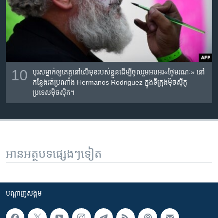
10
បុរស​ម្នាក់​ឲ្យ​គេ​គូ​នៅ​លើ​មុខ​របស់​ខ្លួន​ដើម្បី​ចូល​រួម​អបអរ​«ថ្ងៃ​មរណៈ» នៅ​
កន្លែង​រត់ប្រណាំង Hermanos Rodriguez ក្នុង​ទីក្រុង​ម៉ិចស៊ីកូ
ប្រទេស​ម៉ិចស៊ិក។
អានអត្ថបទផ្សេងៗទៀត
បណ្តាញ​សង្គម