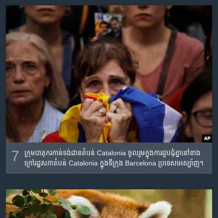
7
ក្រុម​បាតុករ​កាន់​ទង់​ជាន​តំបន់​ Catalonia ចូល​រួម​ក្នុង​ការ​ជួប​ជុំ​គ្នា​នៅ​ខាង​
ក្រៅ​រដ្ឋ​សភា​តំបន់​ Catalonia ក្នុង​ទីក្រុង Barcelona ប្រទេស​អេស្ប៉ាញ។