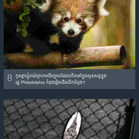
8
កូន​ខ្លា​ឃ្មុំ​ពណ៌​ក្រហម​ពីរ​ក្បាល​ដែល​កើត​នៅ​ក្នុង​សួន​សត្វ​ក្នុង​
រដ្ឋ Philadelphia កំពុង​រៀន​ដើរ​លើក​ដំបូង។