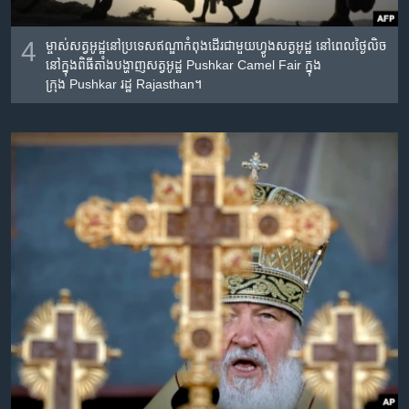
4
ម្ចាស់​សត្វ​អូដ្ឋ​នៅ​ប្រទេស​ឥណ្ឌា​កំពុង​ដើរ​ជាមួយ​ហ្វូង​សត្វ​អូដ្ឋ​ នៅ​ពេល​ថ្ងៃ​លិច​
នៅ​ក្នុង​ពិធី​តាំង​បង្ហាញ​សត្វ​អូដ្ឋ Pushkar Camel Fair ក្នុង​
ក្រុង Pushkar រដ្ឋ Rajasthan។