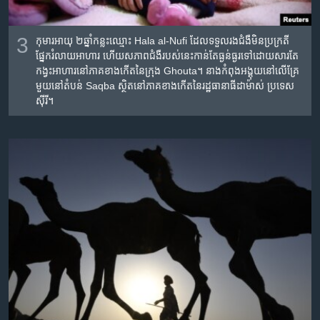
3
កុមារ​អាយុ​ ២​ឆ្នាំ​កន្លះឈ្មោះ Hala al-Nufi ដែល​ទទួល​រង​ជំងឺ​មិន​ប្រក្រតី​
ផ្នែករំលាយ​អាហារ​ ហើយ​សភាព​ជំងឺ​របស់​នេះ​កាន់​តែ​ធ្ងន់​ធ្ងរ​ទៅ​ដោយ​សារ​តែ​
កង្វះ​អាហារ​នៅ​ភាគ​ខាង​កើត​នៃ​ក្រុង Ghouta។ នាង​កំពុង​អង្គុយនៅ​លើ​គ្រែ​
មួយ​នៅ​តំបន់ Saqba ស្ថិត​នៅ​ភាគ​ខាង​កើត​នៃ​រដ្ឋ​ធានាធី​ដាម៉ាស់ ប្រទេស​
ស៊ីរី។