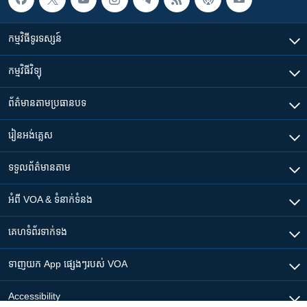
កម្មវិធី​ទូរទស្សន៍
កម្មវិធី​វិទ្យុ
ព័ត៌មាន​តាមប្រធានបទ​
រៀន​​អង់គ្លេស
ទទួល​ព័ត៌មាន​តាម
អំពី​ VOA & ទំនាក់ទំនង
គេហទំព័រ​​ទាក់ទង
ទាញយក​ App ផ្សេងៗ​របស់​ VOA
Accessibility