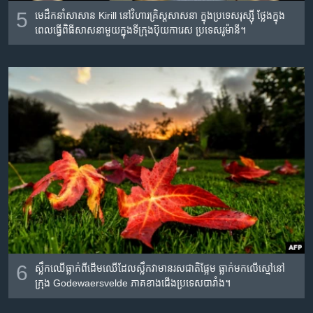
5
មេ​ដឹក​នាំ​សាសាន​ Kirill នៅ​វិហារ​គ្រិស្តសាសនា​ ក្នុង​ប្រទេស​រុស្ស៊ី ថ្លែង​ក្នុង​
ពេល​ធ្វើ​ពិធី​សាសនា​មួយ​ក្នុង​ទីក្រុង​ប៊ុយការេស ប្រទេស​រូម៉ានី។
6
ស្លឹក​ឈើ​​ធ្លាក់​ពី​ដើម​ឈើ​ដែល​ស្លឹក​វា​មាន​រស​ជាតិ​ផ្អែម​ ធ្លាក់​មក​លើ​ស្មៅ​នៅ​
ក្រុង Godewaersvelde ភាគ​ខាង​ជើង​ប្រទេស​បារាំង។