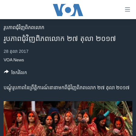
ភ្ជាប់​
ទៅ​
គេហទំព័រ​
រូបភាព​ជុំ​វិញ​ពិភពលោក
កម្ពុជា
ទាក់ទង
រូបភាព​ជុំវិញ​ពិភពលោក ២៧ តុលា ២០១៧
រំលង​
អន្តរជាតិ
និង​
28 តុលា 2017
អាមេរិក
ចូល​
VOA News
ទៅ​​
ចិន
ទំព័រ​
ចែករំលែក
ហេឡូវីអូអេ
ព័ត៌មាន​​
តែ​
កម្ពុជាច្នៃប្រតិដ្ឋ
បណ្តុំ​រូបភាព​នៃ​ព្រឹត្តិការណ៍​នានា​មក​ពី​ជុំវិញ​ពិភពលោក ២៧ តុលា ២០១៧
ម្តង
ព្រឹត្តិការណ៍ព័ត៌មាន
រំលង​
និង​
ទូរទស្សន៍ / វីដេអូ​
ចូល​
វិទ្យុ / ផតខាសថ៍
ទៅ​
ទំព័រ​
កម្មវិធីទាំងអស់