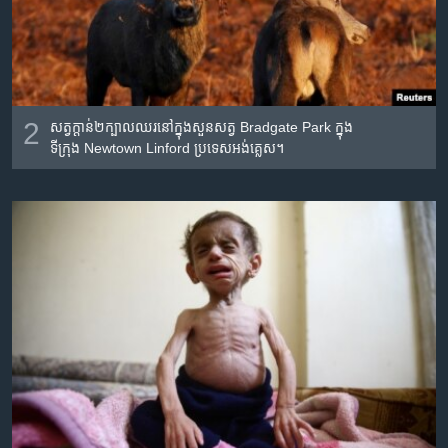
2
សត្វ​ក្តាន់​២​ក្បាល​​ឈរ​នៅ​ក្នុង​សួន​សត្វ​ Bradgate Park ក្នុង​
ទីក្រុង Newtown Linford ប្រទេស​អង់គ្លេស។