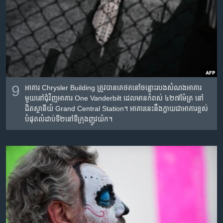
9
អាគារ​ Chrysler Building ត្រូវ​បាន​គេ​ថត​នៅ​ចន្លោះ​របង​សំណង​អាគារ​
មួយ​នៅ​ជុំវិញអាគារ​ One Vanderbilt ដេល​មាន​កំពស់ ៤២៧​ម៉ែត្រ នៅ​
ជិត​ស្ថានីយ៍ Grand Central Station។ អាគារ​នេះ​នឹង​ក្លាយ​ជា​អាគារ​ខ្ពស់​
បំផុត​លំដាប់​ទី​២នៅ​ទីក្រុង​ញូវយ៉ក។