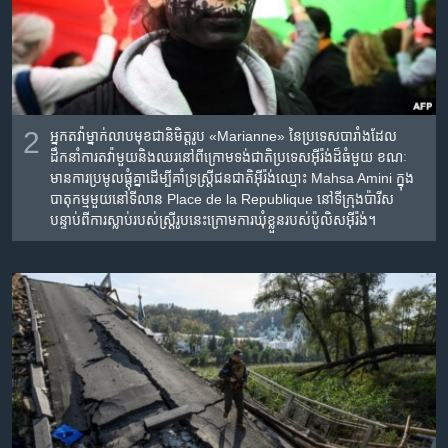
2
អ្នក​តវ៉ា​ម្នាក់​លាប​មុខ​ជា​និមិត្ត​រូប «Marianne» នៃ​ប្រទេស​បារាំង​ដែល​
ដឹកនាំ​ការ​​តវ៉ា​មួយ​និង​ឈរ​នៅ​ពីក្រោម​ទង់ជាតិ​ប្រទេស​អ៊ីរ៉ង់​ដ៏​ធំ​មួយ ខណៈ​
មាន​ការ​ប្រមូលផ្តុំ​គ្នា​ដើម្បី​គាំទ្រ​ស្រ្តី​ជនជាតិ​អ៊ីរ៉ង់​ឈ្មោះ Mahsa Amini ក្នុង​
បាតុកម្ម​មួយ​នៅ​ទីលាន Place de la Republique នៅ​ទីក្រុង​ប៉ារីស
បន្ទាប់​ពី​ការ​ស្លាប់​របស់​ស្រ្តី​រូប​នេះ​ក្រោម​ការ​ឃុំខ្លួន​របស់​ប៉ូលិស​អ៊ីរ៉ង់។