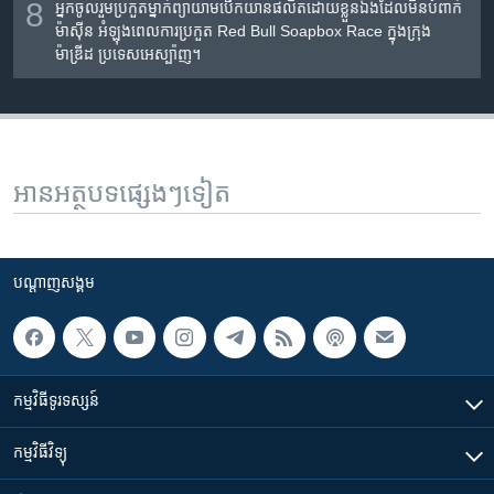
8
អ្នក​ចូលរួម​ប្រកួត​ម្នាក់​ព្យាយាម​បើកយាន​ផលិត​ដោយ​ខ្លួនឯង​ដែល​មិន​បំពាក់​
ម៉ាស៊ីន​ អំឡុងពេល​ការ​ប្រកួត​ Red Bull Soapbox Race ក្នុង​ក្រុង​
ម៉ាឌ្រីដ ប្រទេស​អេស្ប៉ាញ។
អានអត្ថបទផ្សេងៗទៀត
បណ្តាញ​សង្គម
កម្មវិធី​ទូរទស្សន៍
កម្មវិធី​វិទ្យុ