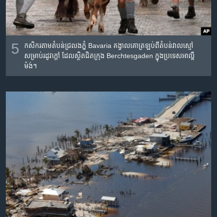
5
កសិករ​តាម​តំបន់​ជ្រលង​ភ្នំ Bavaria គង្វាល​គោ​ត្រឡប់​ពី​​តំបន់​វាលស្មៅ​​
សម្រាប់​រដូវ​ក្តៅ ដែល​ស្ថិត​ជិត​ក្រុង Berchtesgaden ​ក្នុង​ប្រទេស​អាល្លឺ
ម៉ង់។