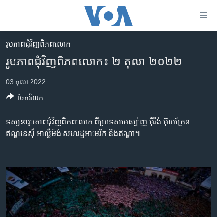
ភ្ជាប់​
ទៅ​
គេហទំព័រ​
រូបភាព​ជុំ​វិញ​ពិភពលោក
កម្ពុជា
ទាក់ទង
រូបភាព​ជុំវិញ​ពិភពលោក៖ ២ តុលា ២០២២
រំលង​
អន្តរជាតិ
និង​
03 តុលា 2022
អាមេរិក
ចូល​
ចែករំលែក
ទៅ​​
ចិន
ទំព័រ​
ហេឡូវីអូអេ
ទស្សនារូបភាពជុំវិញពិភពលោក ពី​ប្រទេស​អេស្ប៉ាញ អ៊ីរ៉ង់ អ៊ុយក្រែន
ព័ត៌មាន​​
ឥណ្ឌនេស៊ី អាល្លឺម៉ង់ សហរដ្ឋអាមេរិក និង​ឥណ្ឌា៕
តែ​
កម្ពុជាច្នៃប្រតិដ្ឋ
ម្តង
ព្រឹត្តិការណ៍ព័ត៌មាន
រំលង​
និង​
ទូរទស្សន៍ / វីដេអូ​
ចូល​
វិទ្យុ / ផតខាសថ៍
ទៅ​
ទំព័រ​
កម្មវិធីទាំងអស់