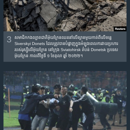
3
សមាជិក​កងល្បាត​ជាតិ​អ៊ុយក្រែន​ឈរ​នៅ​លើ​ស្ពាន​​មួយ​កាត់​ពី​លើ​ទន្លេ
Siverskyi Donets ដែល​ត្រូវ​បាន​បំផ្លាញ​ក្នុង​អំឡុងពេល​ការ​វាយប្រហារ​
របស់​រុស្ស៊ី​លើ​អ៊ុយក្រែន នៅ​ក្រុង Sviatohirsk តំបន់​ Donetsk ប្រទេស​
អ៊ុយក្រែន កាល​ពី​ថ្ងៃ​ទី ១ ខែ​តុលា ឆ្នាំ​ ២០២២។