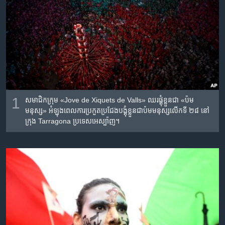
រចនា
សម្ព័ន្ធ​
Khmer English
រំលង​
និង​
បណ្តាញ​សង្គម
ចូល​
ទៅ​
កាន់​
ទំព័រ​
ភាសា
ស្វែង​
1
សមាជិក​ក្រុម «Jove de Xiquets de Valls» ឈរ​ផ្គុំ​ខ្លួន​ជា​ «ប៉ម​
រក
មនុស្ស» អំឡុងពេល​ការ​ប្រកួតប្រជែង​បង្គុំ​ខ្លួន​ជា​ប៉ម​មនុស្ស​លើក​ទី ២៨​ នៅ​
ក្រុង Tarragona ប្រទេស​អេស្ប៉ាញ។