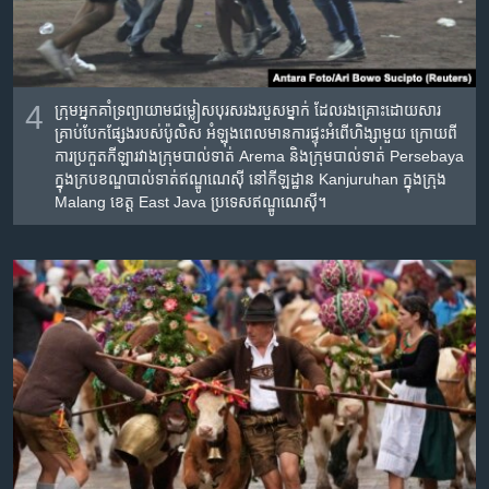
4
ក្រុម​អ្នកគាំទ្រ​ព្យាយាម​ជម្លៀស​បុរស​រងរបួស​ម្នាក់ ដែល​រងគ្រោះ​ដោយសារ​
គ្រាប់បែក​ផ្សែង​របស់​ប៉ូលិស​ អំឡុងពេល​មាន​ការ​ផ្ទុះ​អំពើ​ហិង្សា​មួយ​ ក្រោយ​ពី​
ការ​ប្រកួត​កីឡា​រវាង​ក្រុមបាល់ទាត់ Arema និង​ក្រុម​បាល់ទាត់ Persebaya
ក្នុង​ក្របខណ្ឌ​បាល់ទាត់​ឥណ្ឌូណេស៊ី នៅ​កីឡដ្ឋាន Kanjuruhan ក្នុង​ក្រុង
Malang ខេត្ត East Java ប្រទេស​ឥណ្ឌូណេស៊ី។