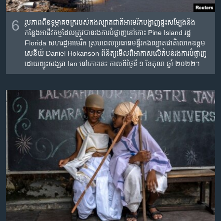
6
រូបភាព​ពី​ឧទ្ធម្ភាគចក្រ​របស់​កងល្បាត​ជាតិ​អាមេរិក​បង្ហាញ​ផ្ទះ​សម្បែង​និង​​
កន្លែង​អាជីវកម្ម​ដែល​ត្រូវ​បាន​រង​ការ​បំផ្លាញ​នៅ​កោះ Pine Island រដ្ឋ
Florida សហរដ្ឋអាមេរិក ស្រប​ពេល​ប្រធាន​មន្ទីរ​កងល្បាត​ជាតិ​លោក​ឧត្តម
សេនីយ៍ Daniel Hokanson ពិនិត្យ​មើល​ពី​អាកាស​លើ​តំបន់​រង​ការ​បំផ្លាញ​
ដោយ​ព្យុះ​សង្ឃរា Ian នៅកោះនេះ កាល​ពី​ថ្ងៃ​ទី ១ ខែ​តុលា ឆ្នាំ​ ២០២២។