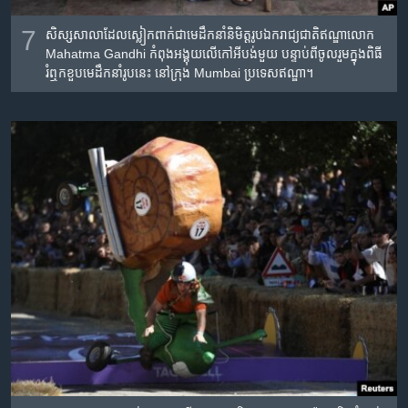
7
សិស្ស​សាលា​ដែល​​ស្លៀកពាក់​ជា​មេដឹកនាំ​និមិត្តរូប​ឯករាជ្យ​ជាតិ​ឥណ្ឌា​លោក
Mahatma Gandhi កំពុង​អង្គុយ​លើ​កៅអីបង់​មួយ បន្ទាប់​ពី​ចូលរួម​ក្នុង​ពិធី​
រំឮក​ខួប​មេដឹកនាំ​រូប​នេះ​ នៅ​ក្រុង Mumbai ប្រទេស​ឥណ្ឌា។