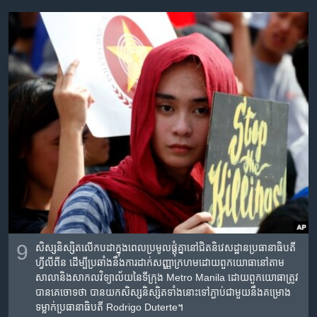
9
សិស្ស​និស្សិត​លើក​បដា​ក្នុង​ពេល​ប្រមូល​ផ្ដុំ​គ្នា​នៅ​ជិត​និវេសដ្ឋាន​ប្រធានាធិបតី​
ហ្វីលីពីន ដើម្បី​ប្រឆាំង​នឹង​ការ​ដាក់​សញ្ញា​ក្រហម​ដោយ​ពួក​យោធា​នៅ​តាម​
សាលា​និង​សាកល​វិទ្យាល័យ​​នៃ​ទីក្រុង​ Metro Manila ដោយ​ពួក​យោធា​ត្រូវ​
បាន​គេ​ចោទ​ថា បាន​យក​សិស្ស​និស្សិត​ទាំង​នោះ​ទៅ​ភ្ជាប់​ជាមួយ​នឹង​គម្រោង​
ទម្លាក់​ប្រធានា​ធិបតី​ Rodrigo Duterte។