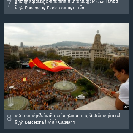
7
ទូក​ជា​ច្រើន​ស្ថិត​នៅ​ក្នុង​​អាគារ​បាក់​បែក​ដោយ​សារ​​ព្យុះ​​ Michael នៅ​ជិត​
ទីក្រុង Panama រដ្ឋ​ Florida សហរដ្ឋ​អាមេរិក។
8
ក្មេង​ប្រុស​ម្នាក់​គ្រវី​ទង់​ជាតិ​អេស្ប៉ាញ​ក្នុង​ពេល​ប្រារព្ធ​ទិវា​ជាតិ​អេស្ប៉ាញ​ នៅ​
ទីក្រុង​ Barcelona នៃ​តំបន់ Catalan។