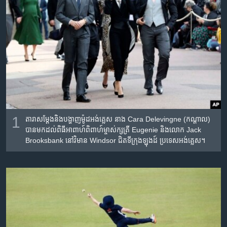
រចនា
សម្ព័ន្ធ​
Khmer English
រំលង​
និង​
បណ្តាញ​សង្គម
ចូល​
ទៅ​
កាន់​
ទំព័រ​
ភាសា
ស្វែង​
រក
1
តារា​សម្ដែង​និង​បង្ហាញ​ម៉ូដ​អង់គ្លេស ​នាង Cara Delevingne (កណ្ដាល)
បាន​មក​ដល់​ពិធី​អាពាហ៍​ពិពាហ៍​ម្ចាស់​ក្សត្រី​ Eugenie និង​លោក​ Jack
Brooksbank នៅ​វិមាន​ Windsor ជិត​ទីក្រុង​ឡុងដ៍​ ប្រទេស​អង់គ្លេស។