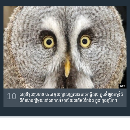
10
សត្វ​ទីទុយ​ប្រភេទ Ural មួយ​ក្បាល​ត្រូវ​បាន​គេ​ថតផ្តិតរូប ​ក្នុង​អំឡុង​កម្មវិធី​
ពិព័រណ៍​បក្សី​មួយ​នៅ​សាកលវិទ្យាល័យ​ជាតិ​អប់រំ​កូវ៉ែត ក្នុង​ក្រុង​កូវ៉ែត។