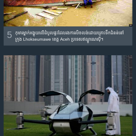
5
កុមារ​ម្នាក់​អង្គុយ​លើ​ដំបូល​ផ្ទះ​ដែល​រង​ការ​លិចលង់​ដោយ​គ្រោះទឹកជំនន់​នៅ​
ក្រុង Lhokseumawe ខេត្ត Aceh ប្រទេស​ឥណ្ឌូណេស៊ី។