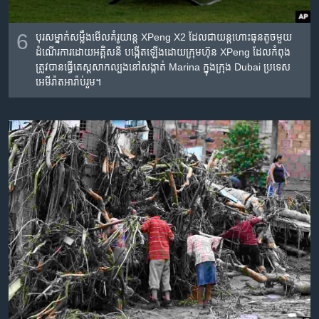
6
បុរស​ម្នាក់​សម្លឹង​​មើល​គំរូ​យាន្ត​ XPeng X2 ដែល​ជា​យន្តហោះ​​ធុនតូច​មួយ​
ដំណើរការ​ដោយ​អគ្គិសនី បង្កើត​ឡើង​ដោយ​ក្រុមហ៊ុន XPeng ដែល​កំពុង​
ត្រូវ​បាន​ធ្វើ​តេស្ត​សាកល្បង​នៅ​សង្កាត់ Marina ក្នុង​ក្រុង​ Dubai ប្រទេស​​
អេមីរ៉ាតអារ៉ាប់រួម។