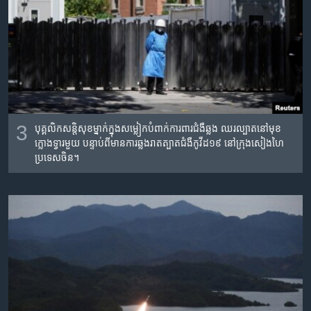
3
បុគ្គលិក​សន្តិសុខ​ម្នាក់​ក្នុង​សម្លៀកបំពាក់​ការពារ​​ជំងឺ​ឆ្លង​ ឈរ​ល្បាត​នៅ​មុខ​
ក្លោងទ្វារ​មួយ បន្ទាប់​ពី​មាន​ការ​ឆ្លង​រាតត្បាត​ជំងឺ​កូវីដ១៩ នៅ​ក្រុង​សៀងហៃ
ប្រទេស​ចិន។