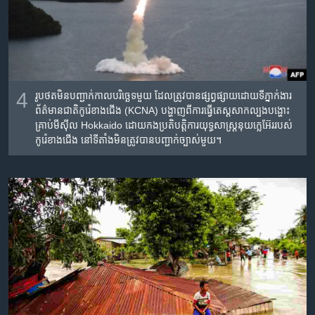
4
រូបថត​មិន​បញ្ជាក់​កាលបរិច្ឆេទ​មួយ​ ដែល​ត្រូវ​បាន​ផ្សព្វផ្សាយ​ដោយ​ទីភ្នាក់ងារ​
ព័ត៌មាន​ជាតិ​កូរ៉េខាងជើង (KCNA) បង្ហាញ​ពី​ការ​ធ្វើ​តេស្ត​សាកល្បង​បង្ហោះ​
គ្រាប់មីស៊ីល Hokkaido ដោយ​កងប្រតិបត្តិការ​យុទ្ធសាស្រ្ត​នុយក្លេអ៊ែរ​របស់​
កូរ៉េខាងជើង​ នៅ​ទីតាំង​មិន​ត្រូវ​បាន​​បញ្ជាក់​ច្បាស់​មួយ។