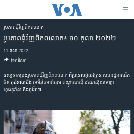
ភ្ជាប់​
ទៅ​
គេហទំព័រ​
រូបភាព​ជុំ​វិញ​ពិភពលោក
កម្ពុជា
ទាក់ទង
រូបភាព​ជុំវិញ​ពិភពលោក៖ ១០ តុលា ២០២២
រំលង​
អន្តរជាតិ
និង​
11 តុលា 2022
អាមេរិក
ចូល​
ចែករំលែក
ទៅ​​
ចិន
ទំព័រ​
ហេឡូវីអូអេ
ទស្សនាកម្រងរូបភាព​ជុំវិញពិភពលោក​ ពី​​ប្រទេស​អ៊ុយក្រែន សហរដ្ឋអាមេរិក
ព័ត៌មាន​​
ចិន កូរ៉េខាងជើង អេមីរ៉ាត​អារ៉ាប់រួម ឥណ្ឌូណេស៊ី វេណេស៊ុយអេឡា
តែ​
កម្ពុជាច្នៃប្រតិដ្ឋ
ហុងឌូរ៉ាស និងកូវ៉ែត៕
ម្តង
ព្រឹត្តិការណ៍ព័ត៌មាន
រំលង​
និង​
ទូរទស្សន៍ / វីដេអូ​
ចូល​
វិទ្យុ / ផតខាសថ៍
ទៅ​
ទំព័រ​
កម្មវិធីទាំងអស់