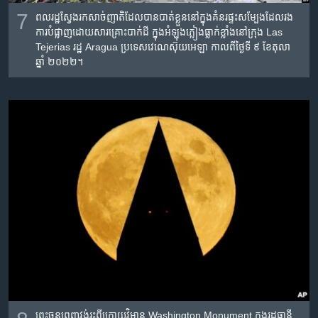
7
ពលរដ្ឋ​ស្វែងរក​សាច់ញាតិ​ដែល​បាន​បាត់ខ្លួន​នៅ​ក្នុង​គំនរ​ផ្ទះសម្បែង​ដែល​រង​
ការ​បំផ្លាញ​ដោយសារ​គ្រោះ​បាក់ដី​ ក្នុង​អំឡុង​​ភ្លៀងធ្លាក់ខ្លាំង​នៅ​ក្រុង Las
Tejerias រដ្ឋ Aragua ប្រទេស​វេណេស៊ុយអេឡា កាល​ពី​ថ្ងៃ​ទី ៩ ខែ​តុលា
ឆ្នាំ​ ២០២២។
ព្រះចន្ទ​ពេញវង់​រះ​ពី​ក្រោយ​វិមាន Washington Monument ក្នុង​រដ្ឋធានី​