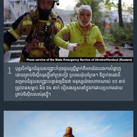
រចនា
សម្ព័ន្ធ​
Khmer English
រំលង​
និង​
បណ្តាញ​សង្គម
ចូល​
ទៅ​
កាន់​
ទំព័រ​
ភាសា
ស្វែង​
រក
1
បុគ្គលិក​ផ្នែក​ជំនួយ​សង្គ្រោះ​កំពុង​ជួយ​ស្រ្តី​ម្នាក់​ពី​អគារ​ដែល​រង​ការ​បំផ្លាញ​
ដោយ​គ្រាប់​មីស៊ីល​រុស្ស៊ី​នៅ​ក្រុង​កៀវ ប្រទេស​អ៊ុយក្រែន។ ទី​ភ្នាក់ងារ​ជាតិ​
សម្រាប់​ជំនួយ​សង្គ្រោះ​បន្ទាន់​ឲ្យ​ដឹង​ថា មនុស្ស​យ៉ាង​ហោចណាស់ ១១​ នាក់​
ត្រូវ​បាន​សម្លាប់ និង ៦៤​ នាក់ ​ទៀត​រង​របួស​នៅ​ក្នុង​ការ​វាយប្រហារ​ដោយ​
គ្រាប់​មីស៊ីល​របស់​​រុស្ស៊ី។