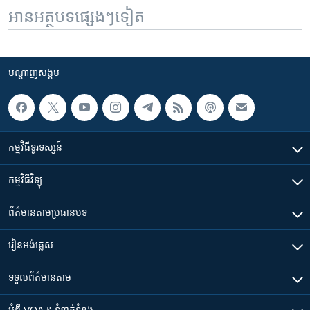
អានអត្ថបទផ្សេងៗទៀត
បណ្តាញ​សង្គម
កម្មវិធី​ទូរទស្សន៍
កម្មវិធី​វិទ្យុ
ព័ត៌មាន​តាមប្រធានបទ​
រៀន​​អង់គ្លេស
ទទួល​ព័ត៌មាន​តាម
អំពី​ VOA & ទំនាក់ទំនង