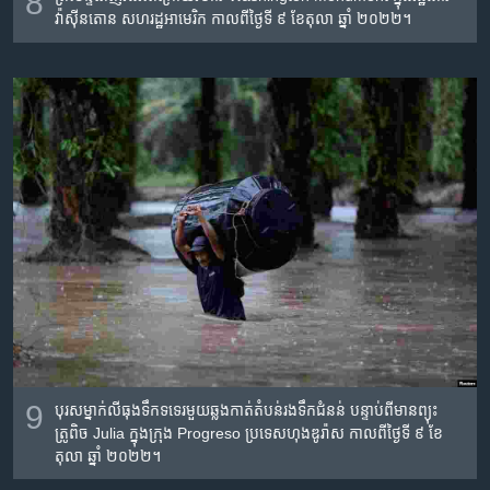
8
វ៉ាស៊ីនតោន សហរដ្ឋអាមេរិក កាល​ពី​ថ្ងៃ​ទី ៩ ខែ​តុលា ឆ្នាំ​ ២០២២។
9
បុរស​ម្នាក់​លី​ធុងទឹក​ទទេរ​មួយ​ឆ្លងកាត់​តំបន់​រង​ទឹកជំនន់ បន្ទាប់​ពី​មាន​ព្យុះ
ត្រូពិច​ Julia ក្នុង​ក្រុង Progreso ប្រទេស​ហុងឌូរ៉ាស កាល​ពី​ថ្ងៃ​ទី ៩ ខែ​
តុលា ឆ្នាំ​ ២០២២។