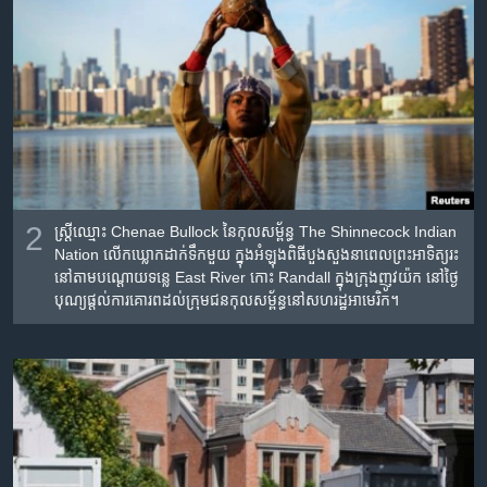
2
ស្រ្តី​ឈ្មោះ Chenae Bullock នៃ​កុលសម្ព័ន្ធ​ The Shinnecock Indian
Nation លើក​ឃ្លោក​ដាក់​ទឹក​មួយ​ ក្នុង​អំឡុង​ពិធី​បួងសួង​នាពេល​ព្រះអាទិត្យ​រះ​
នៅ​​តាម​បណ្តោយ​ទន្លេ East River កោះ Randall ក្នុង​ក្រុង​ញូវយ៉ក នៅ​ថ្ងៃ​
បុណ្យ​ផ្តល់​ការ​គោរព​ដល់​​ក្រុម​ជនកុលសម្ព័ន្ធ​នៅ​សហរដ្ឋអាមេរិក។