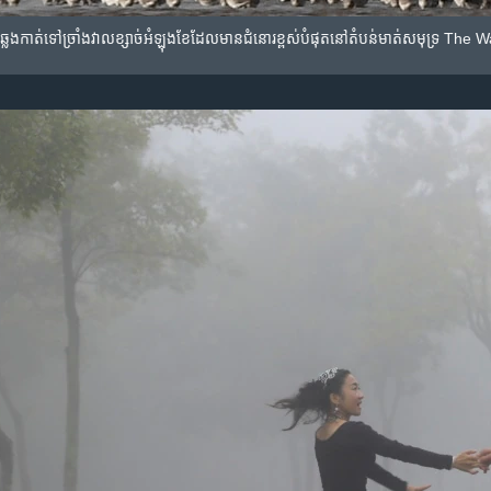
ូង​ឆ្លងកាត់​ទៅ​ច្រាំង​វាល​ខ្សាច់​អំឡុង​ខែ​ដែល​មាន​ជំនោរខ្ពស់​បំផុត​នៅ​តំបន់​មាត់​សមុទ្រ​