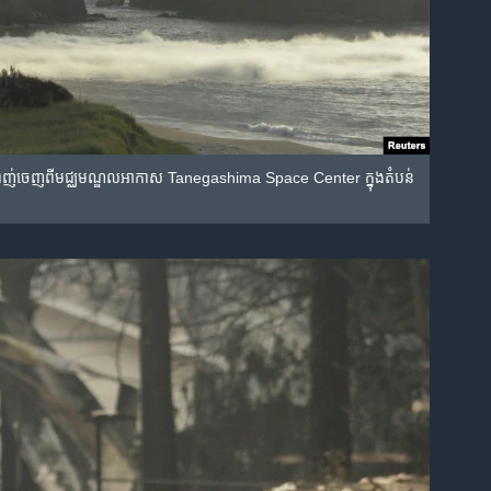
ត្រូវ​បាញ់​ចេញ​ពី​មជ្ឈមណ្ឌល​អាកាស Tanegashima Space Center ក្នុង​តំបន់