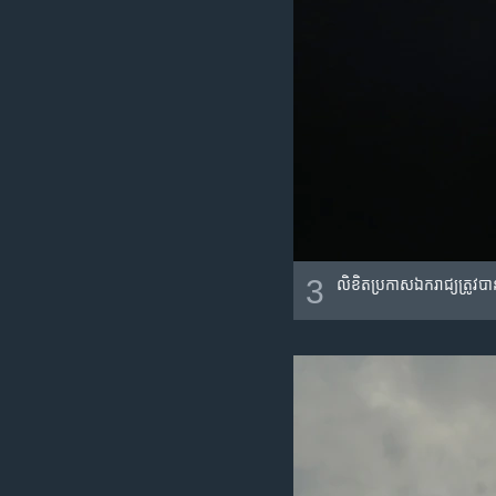
3
លិខិត​ប្រកាស​ឯករាជ្យ​​ត្រូវ