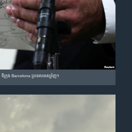
an ទីក្រុង​ Barcelona ប្រទេស​អេស្ប៉ាញ។