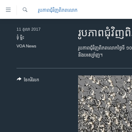
ភ្ជាប់​
រូបភាព​ជុំ​វិញ​ពិភពលោក
ទៅ​
គេហទំព័រ​
ស្វែង​
កម្ពុជា
រក
11 តុលា 2017
រូបភាព​ជុំវ
ទាក់ទង
អន្តរជាតិ
ទុំ ម្លិះ
រំលង​
VOA News
និង​
អាមេរិក
រូបភាព​ជុំវិញ​ពិភពលោកថ្ងៃទី ១
ចូល​
និង​អេស្ប៉ាញ។
ចិន
ទៅ​​
ទំព័រ​
ហេឡូវីអូអេ
ព័ត៌មាន​​
កម្ពុជាច្នៃប្រតិដ្ឋ
ចែករំលែក
តែ​
ម្តង
ព្រឹត្តិការណ៍ព័ត៌មាន
រំលង​
ទូរទស្សន៍ / វីដេអូ​
និង​
ចូល​
វិទ្យុ / ផតខាសថ៍
ទៅ​
កម្មវិធីទាំងអស់
ទំព័រ​