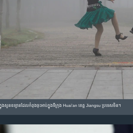
ក្នុង​​សួន​ឧទ្យាន​ដែល​កំពុង​ចុះ​អាប់​ក្នុង​ទីក្រុង​ Huai'an ខេត្ត​ Jiangsu ប្រទេស​ចិន។