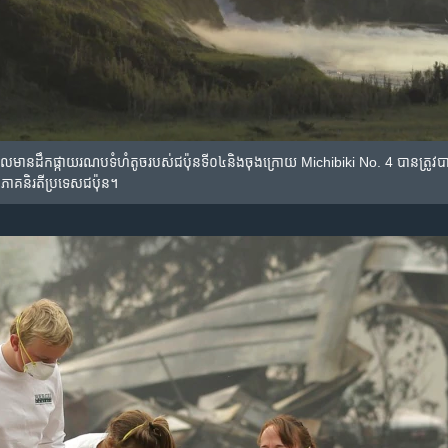
​ដែល​មាន​ដឹក​ផ្កាយ​រណប​ទំហំ​តូច​របស់​ជប៉ុន​ទី​០៤​និង​ចុងក្រោយ Michibiki No. 4 បាន​
គ​និរតីប្រទេស​ជប៉ុន។