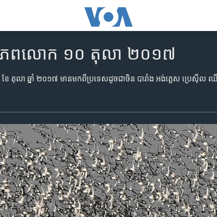
ិញ​ពិភពលោក ១០ តុលា ២០១៧
០ ខែ តុលា ឆ្នាំ ២០១៧ មាន​មកពី​ប្រទេស​ដូច​ជា​ចិន បារាំង អង់គ្លេស ប្រេស៊ីល