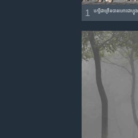
1
បក្សី​ជាច្រើន​បាន​ហោះ​ជា​ហ្វ