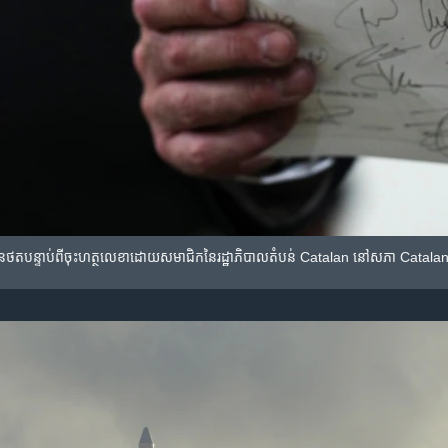
​បាន​ថត​បន្ទាប់​ពី​ចុះ​ហត្ថលេខា​ដោយ​សមាជិក​នៃ​រដ្ឋាភិបាល​តំបន់ Catalan នៅ​សភា​ Catal