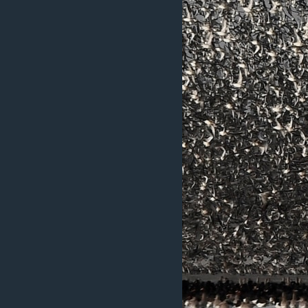
រចនា
សម្ព័ន្ធ​
រំលង​
និង​
ចូល​
ទៅ​
កាន់​
ទំព័រ​
ស្វែង​
រក