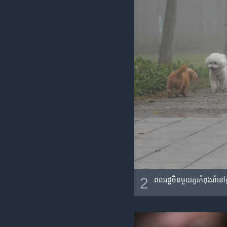
2
ពលរដ្ឋ​ចិន​មួយគូរ​កំពុង​រាំនៅ​