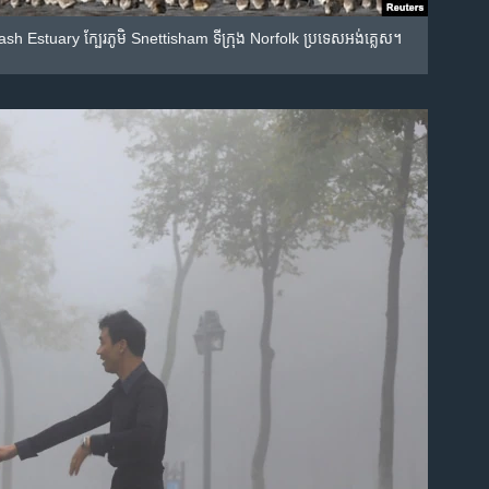
 The Wash Estuary ក្បែរ​ភូមិ​ Snettisham ទីក្រុង Norfolk ប្រទេស​អង់គ្លេស។