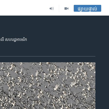
ផ្សាយផ្ទាល់
 ឈីលី សហរដ្ឋអាមេរិក