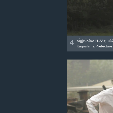
4
កាំជ្រួច​រ៉ុកកែត​ H-2A មួយ
Kagoshima Prefecture ភា