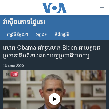
ភ្ជាប់​
ទៅ​
គេហទំព័រ​
វ៉ាស៊ីនតោន​ថ្ងៃ​នេះ
កម្ពុជា
ទាក់ទង
រំលង​
កម្មវិធី​នីមួយៗ
អត្ថបទ​
អំពី​កម្មវិធី​
អន្តរជាតិ
និង​
អាមេរិក
ចូល​
លោក Obama គាំទ្រ​លោក Biden ជា​បេក្ខជន​
ទៅ​​
ចិន
ប្រធានាធិបតី​ខាង​គណបក្ស​ប្រជាធិបតេយ្យ
ទំព័រ​
ហេឡូវីអូអេ
ព័ត៌មាន​​
16 មេសា 2020
តែ​
កម្ពុជាច្នៃប្រតិដ្ឋ
ម្តង
ព្រឹត្តិការណ៍ព័ត៌មាន
រំលង​
និង​
ទូរទស្សន៍ / វីដេអូ​
ចូល​
វិទ្យុ / ផតខាសថ៍
ទៅ​
No media source currently available
ទំព័រ​
កម្មវិធីទាំងអស់