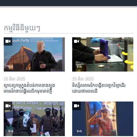
កម្មវិធី​នីមួយៗ
15 មីនា 2025
15 មីនា 2025
ស្ថាបត្យកម្ម​ក្នុង​តំបន់​ភាគ​ខាង​ត្បូង​
និស្សិត​អាមេរិក​បង្កើត​បច្ចេកវិទ្យា​ដើរ​
អាមេរិក​ចាប់ផ្តើម​លើក​មុខមាត់​ថ្មី
ដោយ​ថាមពល​ដី