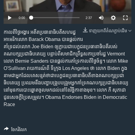
រចនា
សម្ព័ន្ធ​
Khmer English
រំលង​
0:00
2:37
និង​
បណ្តាញ​សង្គម
ចូល​
ទាញ​យក​ពី​តំណភ្ជាប់​ដើម
កាល​ពី​ថ្ងៃ​អង្គារ អតីត​ប្រធានាធិបតី​សហរដ្ឋ​
ទៅ​
អាមេរិក​លោក Barack Obama បាន​ផ្ដល់​ការ​
កាន់​
គាំទ្រ​ដល់​លោក Joe Biden ឲ្យ​ក្លាយជា​បេក្ខជន​ប្រធានាធិបតី​របស់​
ទំព័រ​
គណបក្ស​ប្រជាធិបតេយ្យ បន្ទាប់ពី​សមាជិក​ព្រឹទ្ធសភា​ប្រចាំ​រដ្ឋ Vermont
ភាសា
ស្វែង​
លោក Bernie Sanders បាន​ផ្ដល់​ការ​គាំទ្រ​កាល​ពី​ថ្ងៃ​ច័ន្ទ។ លោក Mike
រក
O'Sullivan រាយការណ៍​ពី ទីក្រុង Los Angeles ថា លោក Biden ក្នុង​
នាម​ជា​អ្នក​ដែល​គេ​សន្មត់​ថា​ជា​បេក្ខជន​ប្រធានាធិបតី​ខាង​គណបក្ស​ប្រជា
ធិបតេយ្យ ប្រឈម​នឹង​បញ្ហា​បង្រួបបង្រួម​អ្នក​គាំទ្រ​គណបក្ស​ប្រជាធិបតេយ្យ​
នៅ​មុន​ការ​បោះ​ឆ្នោត​ចូល​មក​ដល់​នៅ​ខែ​វិច្ឆិកា​ខាង​មុខ។ លោក ភី សុភាដា
ជូន​សេចក្ដី​ប្រែ​សម្រួល​។ Obama Endorses Biden in Democratic
Race
ចែករំលែក