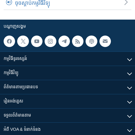
ចុចស្តាប់កម្មវិធីវិទ្យុ
បណ្តាញ​សង្គម
កម្មវិធី​ទូរទស្សន៍
កម្មវិធី​វិទ្យុ
ព័ត៌មាន​តាមប្រធានបទ​
រៀន​​អង់គ្លេស
ទទួល​ព័ត៌មាន​តាម
អំពី​ VOA & ទំនាក់ទំនង