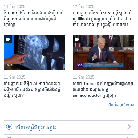
14 មីនា 2025
12 មីនា 2025
ចំណាប់ខ្មាំង​ដែល​ទើប​ដោះលែង​រៀបរាប់​
ពលរដ្ឋអាមេរិក​កាន់សាសនា​អ៊ិស្លាម​នៅ
ពី​ស្ថានភាព​​លំបាក​ពេល​ជាប់​ឃុំ​នៅ​
រដ្ឋ Illinois ​ប្រារព្វបុណ្យរ៉ាម៉ាដន ​ដោយ​
ហ្កាហ្សា
តាម​ដាន​​សាលក្រមក្នុងរឿងឃាតកម្ម
11 មីនា 2025
11 មីនា 2025
តើ​បញ្ញាសប្បនិម្មិត​ AI អាច​កំណត់​រក​
លោក Trump ផ្តល់សញ្ញាពីការផ្លាស់ប្តូរ
ជំងឺមហារីក​សុដន់​បាន​ប្រសើរ​ជាង​វេជ្ជ
ទិសដៅនៅឧស្សាហកម្ម
បណ្ឌិត​ឬ​ទេ?
semiconductor ក្នុងស្រុក
មើល​វីដេអូ​ទាំង​អស់
មើល​កម្មវិធី​ទូរទស្សន៍