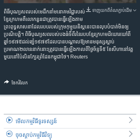
រចនា
សម្ព័ន្ធ​
ទាញ​យក​ពី​តំណភ្ជាប់​ដើម
Khmer English
ពិធីបុណ្យសពរបស់មេដឹកនាំមនោគមវិជ្ជារបស់
រំលង​
ខ្មែរក្រហមគឺលោកនួនជាត្រូវបានធ្វើឡើងតាម
និង​
ព្រះពុទ្ធសាសនាដែលរបបរបស់ក្រុមកុម្មុយនិស្តនេះបានលុបបំបាត់មិនឲ្យ
បណ្តាញ​សង្គម
ចូល​
ប្រណិបត្តិ។ ពិធីបុណ្យសពរបស់បងធំទីពីរនៃរបបខ្មែរក្រហមដ៏ឃោរឃៅពី
ទៅ​
ឆ្នាំ១៩៧៥ដល់ឆាំ្ន១៩៧៩ដែលបានបណ្តាលឱ្យមានមនុស្សស្លាប់
កាន់​
ប្រមាណ២លាននាក់នោះត្រូវបានធ្វើឡើងកាលពីថ្ងៃច័ន្ទទី៥ ខែសីហានៅវត្ត
ទំព័រ​
មួយនៅប៉ៃលិនក្បែរព្រំដែនកម្ពុជាថៃ។ Reuters
ភាសា
ស្វែង​
រក
ចែករំលែក
មើល​កម្មវិធី​ទូរទស្សន៍
ចុចស្តាប់កម្មវិធីវិទ្យុ