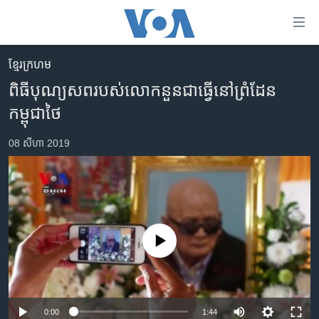
ភ្ជាប់​
ទៅ​
គេហទំព័រ​
ខ្មែរ​ក្រហម
កម្ពុជា
ទាក់ទង
ពិធីបុណ្យសពរបស់លោកនួនជាធ្វើនៅព្រំដែន
រំលង​
អន្តរជាតិ
កម្ពុជាថៃ
និង​
អាមេរិក
ចូល​
08 សីហា 2019
ទៅ​​
ចិន
ទំព័រ​
ហេឡូវីអូអេ
ព័ត៌មាន​​
តែ​
កម្ពុជាច្នៃប្រតិដ្ឋ
ម្តង
ព្រឹត្តិការណ៍ព័ត៌មាន
រំលង​
No media source currently available
និង​
ទូរទស្សន៍ / វីដេអូ​
ចូល​
វិទ្យុ / ផតខាសថ៍
ទៅ​
ទំព័រ​
កម្មវិធីទាំងអស់
0:00
1:44