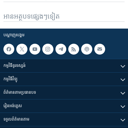
អានអត្ថបទផ្សេងៗទៀត
បណ្តាញ​សង្គម
កម្មវិធី​ទូរទស្សន៍
កម្មវិធី​វិទ្យុ
ព័ត៌មាន​តាមប្រធានបទ​
រៀន​​អង់គ្លេស
ទទួល​ព័ត៌មាន​តាម