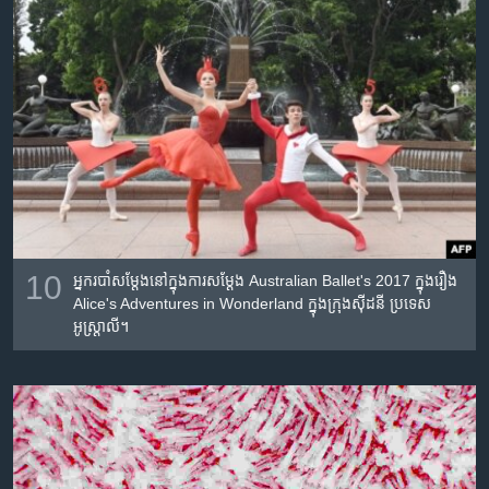
10
អ្នក​របាំ​សម្តែង​នៅ​ក្នុង​ការ​សម្តែង Australian Ballet's 2017 ក្នុង​រឿង
Alice's Adventures in Wonderland ក្នុង​ក្រុង​ស៊ីដនី ប្រទេស​
អូស្ត្រាលី។