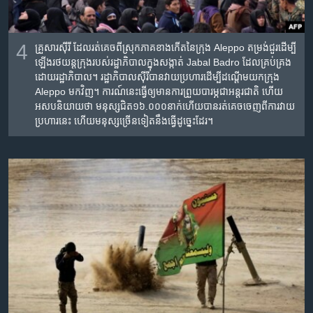
4
គ្រួសារ​ស៊ីរី ដែល​រត់​គេច​ពី​ស្រុក​ភាគ​ខាង​កើត​នៃ​ក្រុង Aleppo តម្រង់​ជួរ​ដើម្បី​
ឡើង​រថយន្ត​ក្រុង​របស់​រដ្ឋាភិបាល​ក្នុង​សង្កាត់ Jabal Badro ដែល​គ្រប់គ្រង​
ដោយ​រដ្ឋាភិបាល។ រដ្ឋាភិបាល​ស៊ីរី​បាន​វាយប្រហារ​ដើម្បី​ដណ្តើម​យក​ក្រុង
Aleppo មក​វិញ។ ការណ៍​នេះ​ធ្វើ​ឲ្យ​មាន​ការ​ព្រួយបារម្ភ​ជា​អន្តរជាតិ ហើយ​
អសប​និយាយ​ថា មនុស្ស​ជិត​១៦.០០០នាក់​ហើយ​បាន​រត់គេច​ចេញ​ពី​ការ​វាយ
ប្រហារ​នេះ ហើយ​មនុស្ស​ច្រើន​ទៀត​នឹង​ធ្វើ​ដូច្នេះ​ដែរ។