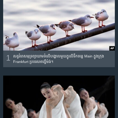
រចនា
សម្ព័ន្ធ​
Khmer English
រំលង​
និង​
បណ្តាញ​សង្គម
ចូល​
ទៅ​
កាន់​
ទំព័រ​
ភាសា
ស្វែង​
1
សត្វ​រំពេ​សមុទ្រ​ព្យាយាម​ទំ​លើ​បង្គោល​មួយ​ក្នុលើ​ទឹក​ទន្លេ Main ​ក្នុង​ក្រុង
រក
Frankfurt ប្រទេស​អាល្លឺម៉ង់។