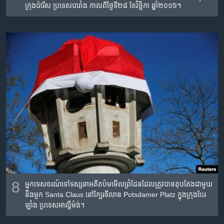
ក្រុង​ប៉ារីស ប្រទេស​បារាំង កាលពី​ថ្ងៃទី២៨ ខែវិច្ឆិកា ឆ្នាំ២០១៦។
8
អ្នក​ទេសចរណ៍​ទៅ​ទស្សនា​អតីត​ប៉ម​មើល​ព្រំដែន​ដែល​ត្រូវ​បាន​តុបតែង​ជាមួយ​
នឹង​មួក Santa Claus នៅ​ក្បែរ​ទីលាន Potsdamer Platz ក្នុង​ក្រុង​បែរ
ឡាំង​ ប្រទេស​អាល្លឺម៉ង់។