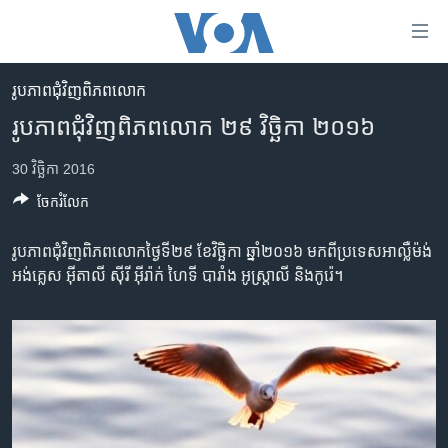
ភ្ជាប់​
ទៅ​
គេហទំព័រ​
រូបភាព​ជុំ​វិញ​ពិភពលោក
កម្ពុជា
ទាក់ទង
រូបភាព​ជុំវិញ​ពិភពលោក ២៩ វិច្ឆិកា ២០១៦
រំលង​
អន្តរជាតិ
និង​
30 វិច្ឆិកា 2016
អាមេរិក
ចូល​
ចែករំលែក
ទៅ​​
ចិន
ទំព័រ​
ហេឡូវីអូអេ
រូបភាព​ជុំវិញ​ពិភពលោក​ថ្ងៃទី២៩ ខែ​វិច្ឆិកា ឆ្នាំ​២០១៦ មក​ពី​ប្រទេស​អាល្លឺម៉ង់
ព័ត៌មាន​​
អង់គ្លេស អ៊ីតាលី ស៊ីរី អ៊ីរ៉ាក់ ហៃទី បារាំង អូស្ត្រាលី និង​កូរ៉េ។
តែ​
កម្ពុជាច្នៃប្រតិដ្ឋ
ម្តង
ព្រឹត្តិការណ៍ព័ត៌មាន
រំលង​
និង​
ទូរទស្សន៍ / វីដេអូ​
ចូល​
វិទ្យុ / ផតខាសថ៍
ទៅ​
ទំព័រ​
កម្មវិធីទាំងអស់