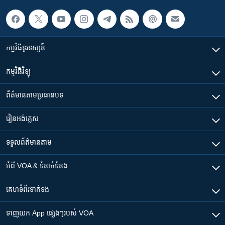
កម្មវិធី​ទូរទស្សន៍
កម្មវិធី​វិទ្យុ
ព័ត៌មាន​តាមប្រធានបទ​
រៀន​​អង់គ្លេស
ទទួល​ព័ត៌មាន​តាម
អំពី​ VOA & ទំនាក់ទំនង
គេហទំព័រ​​ទាក់ទង
ទាញយក​ App ផ្សេងៗ​របស់​ VOA