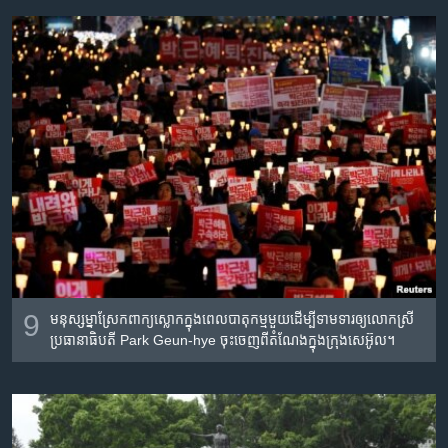
9
មនុស្ស​ម្នា​ស្រែក​ពាក្យ​ស្លោក​ក្នុង​ពេល​បាតុកម្ម​មួយ​ដើម្បី​ទាមទារ​ឲ្យ​លោក​ស្រី​
ប្រធានាធិបតី Park Geun-hye ចុះ​ចេញ​ពី​តំណែង​ក្នុង​ក្រុង​សេអ៊ូល។