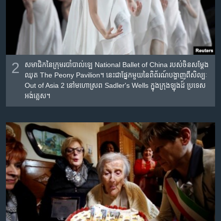
2
សមាជិក​នៃ​ក្រុម​របាំ​បាល់ឡេ ​National Ballet of China របស់​ចិន​សម្តែង​
ឈុត The Peony Pavilion។ ​នេះ​ជា​ផ្នែក​មួយ​នៃ​ពិព័រណ៍​បង្ហាញ​ពី​សិល្បៈ
Out of Asia 2 នៅ​មហោស្រព Sadler's Wells ក្នុង​ក្រុង​ឡុងដ៍ ប្រទេស​
អង់គ្លេស។