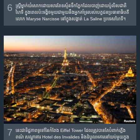
6
ស្រ្តី​ម្នាក់​យំសោក​ដោយ​សារ​តែ​ឧស្ម័ន​ទឹក​ភ្នែក​ដែល​បាញ់​ដោយ​ប៉ូលិស​ជាតិ​
ហៃទី ក្នុង​ពេល​ប៉ះទង្គិច​មួយ​ជាមួយ​នឹង​អ្នក​គាំទ្រ​របស់​បេក្ខជន​ប្រធានាធិបតី​
លោក Maryse Narcisse នៅ​ក្នុង​សង្កាត់ La Saline ប្រទេស​ហៃទី។
7
នេះ​ជា​ទិដ្ឋភាព​ទូទៅ​នៃ​កំពែង Eiffel Tower ដែល​ត្រូវ​បាន​គែ​បំពាក់​ភ្លើង​
ពណ៌​ សណ្ឋាគារ Hotel des Invalides និង​ដំបូល​អគារ​នៅ​យប់​មួយ​ក្នុង​