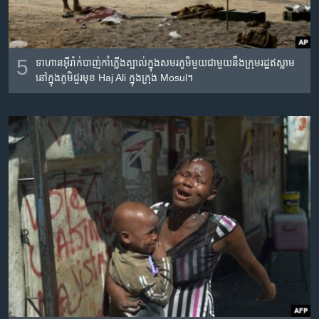
5
ទាហាន​អ៊ីរ៉ាក់​បាញ់​កាំភ្លើង​ត្បាល់​ក្នុង​សមរភូមិ​មួយ​ជាមួយ​នឹង​ក្រុម​រដ្ឋ​ឥស្លាម​
នៅ​ក្នុង​ភូមិ​ជួរ​មុខ Haj Ali ក្នុង​ក្រុង Mosul។