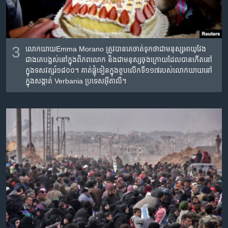
3
លោក​យាយEmma Morano ត្រូវ​បាន​គេ​ចាត់​ទុក​ថា​ជា​មនុស្ស​អាយុ​វែង​
ជាង​គេ​បង្អស់​នៅ​ក្នុង​ពិភពលោក​ និង​ជា​មនុស្ស​ចុង​ក្រោយ​ដែល​បាន​កើត​នៅ​
ក្នុង​ទសវត្សរ៍១៨០០។ គាត់​ផ្លុំ​ទៀន​ក្នុង​ខួប​លើក​ទី១១៧​របស់​លោក​យាយ​នៅ​
ក្នុង​សង្កាត់ Verbania ប្រទេស​អ៊ីតាលី។