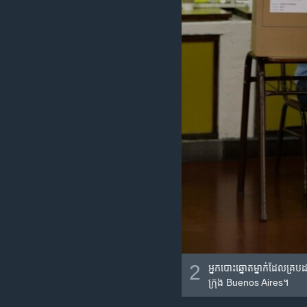
2
អ្នក​បោះ​ឆ្នោត​ម្នាក់​ដែល​គ្រ
ក្រុង Buenos Aires។