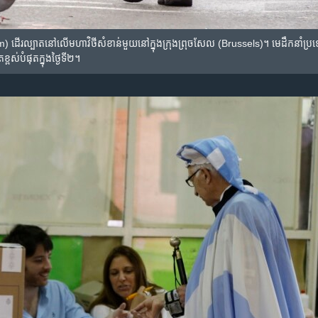
រ​ល្បាត​នៅ​លើ​មហាវិថី​សំខាន់​មួយ​នៅ​ក្នុង​ក្រុង​ព្រុចសែល (Brussels)។ មេដឹកនាំ​ប្រទេស​លោ
​ខ្ពស់​បំផុត​ក្នុង​ថ្ងៃទី២។