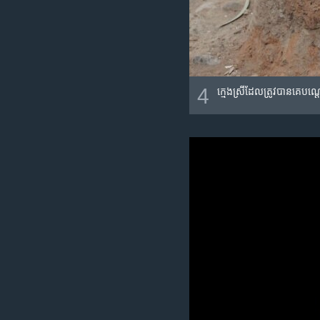
4
ក្មេងស្រី​ដែល​ត្រូវ​បាន​គេ​បណ្