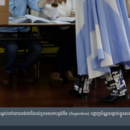
ប​ដណ្តប់​ទៅ​ដោយ​ទង់ជាតិ​របស់​ប្រទេស​អាហ្សង់ទីន (Argentine) បង្ហាញ​ប័ណ្ណ​សម្គាល់​ខ្លួន​របស់​