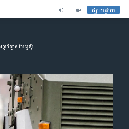
ផ្សាយផ្ទាល់
វហ្គានីស្ថាន ម៉ាឡេស៊ី