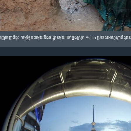
តេញ​ចេញ​ពី​ផ្ទះ​ កម្តៅ​ខ្លួន​ជាមួយ​នឹង​ចង្រ្កាន​មួយ នៅ​ក្នុង​ស្រុក Achin ប្រទេស​អាហ្វហ្គានីស្ថា