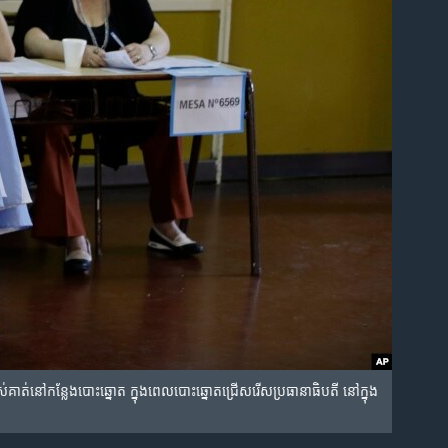
គាត់​នៅ​កន្លែង​បោះ​ឆ្នោត​ ក្នុង​ពេល​បោះឆ្នោត​ជ្រើស​រើស​ប្រធានាធិបតី នៅ​ក្នុង​