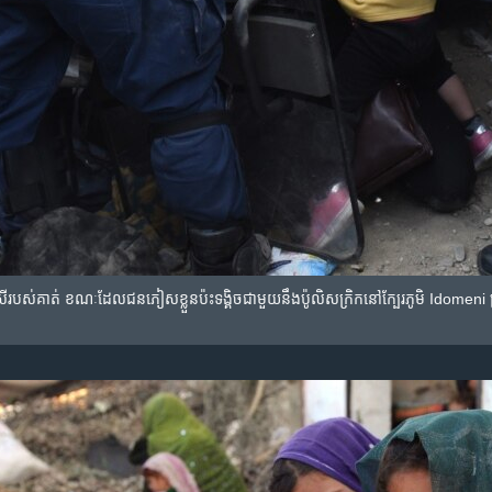
នស្រី​របស់​គាត់​ ខណៈ​ដែល​ជន​ភៀស​ខ្លួន​ប៉ះ​ទង្គិច​ជាមួយ​នឹង​ប៉ូលិស​ក្រិក​នៅ​ក្បែរ​ភូមិ ​Idomeni ប្