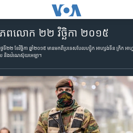
ញ​ពិភពលោក​ ២២ វិច្ឆិកា ២០១៥
ថ្ងៃ​ទី២២ ខែ​វិច្ឆិកា ឆ្នាំ​២០១៥ មាន​មក​ពី​ប្រទេស​បែលហ្ស៊ិក អាហ្សង់ទីន ក្រិក អាហ្
េស៊ីល និង​វ៉េណេស៊ុយអេឡា។