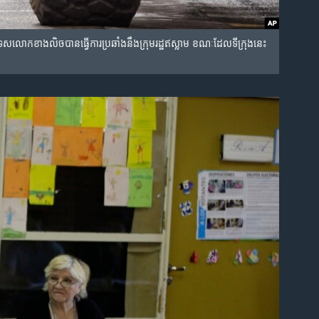
ក​ខាង​លិច​បាន​ធ្វើ​ការ​ប្រឆាំង​នឹង​ក្រុម​រដ្ឋ​ឥស្លាម​ ខណៈ​ដែល​ទីក្រុង​នេះ​