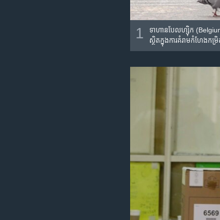
1
ទាហាន​បែលហ្ស៊ិក (Belgium) ដើ
ស្ថិត​ក្នុង​ការ​គំរាមកំហែង​កម្រិត