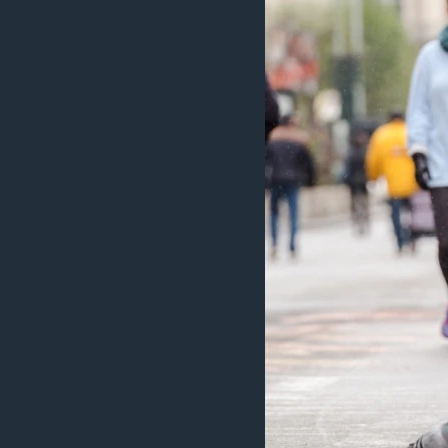
រចនា
សម្ព័ន្ធ​
រំលង​
និង​
ចូល​
ទៅ​
កាន់​
ទំព័រ​
ស្វែង​
រក