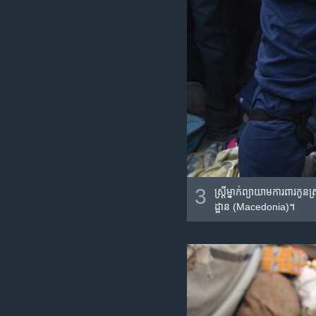
3
ស្រ្តី​ម្នាក់​ព្យាយាម​ការពារ​កូ
ដ្ឋាន (Macedonia)។