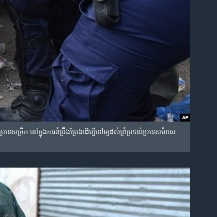
រទេស​ក្រិក នៅ​ក្នុង​ការ​ខំ​ប្រឹងប្រែង​ដើម្បី​ទៅ​ឲ្យ​ដល់​ព្រំប្រទល់​ប្រទេស​ម៉ាសេ