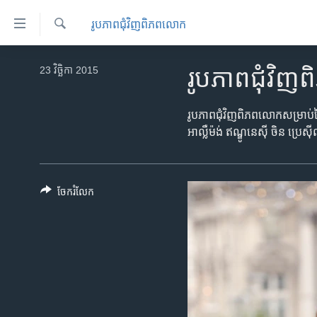
ភ្ជាប់​
រូបភាព​ជុំ​វិញ​ពិភពលោក
ទៅ​
គេហទំព័រ​
ស្វែង​
កម្ពុជា
រក
23 វិច្ឆិកា 2015
រូបភាព​ជុំវិ
ទាក់ទង
អន្តរជាតិ
រំលង​
និង​
អាមេរិក
រូប​ភាព​ជុំវិញ​ពិភព​លោក​សម្រាប់​
ចូល​
អាល្លឺម៉ង់ ឥណ្ឌូនេស៊ី ចិន ប្រ
ចិន
ទៅ​​
ទំព័រ​
ហេឡូវីអូអេ
ព័ត៌មាន​​
កម្ពុជាច្នៃប្រតិដ្ឋ
ចែករំលែក
តែ​
ម្តង
ព្រឹត្តិការណ៍ព័ត៌មាន
រំលង​
ទូរទស្សន៍ / វីដេអូ​
និង​
ចូល​
វិទ្យុ / ផតខាសថ៍
ទៅ​
កម្មវិធីទាំងអស់
ទំព័រ​