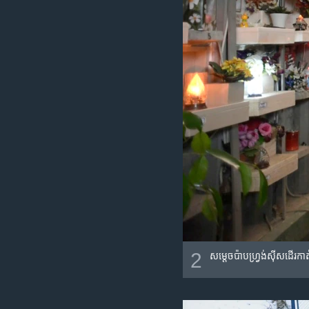
2
សម្តេច​ប៉ាប​ហ្រ្វង់ស៊ីស​ដើរ​កា