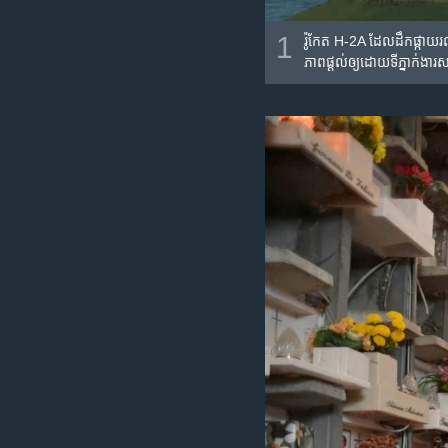
1
រ៉ូកែត H-2A ដែល​ដឹក​ផ្កាយ
ភាព​ផ្តល់​ឲ្យ​ដោយ​ទីភ្នាក់ងា