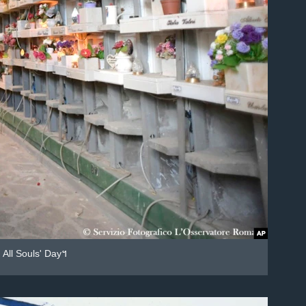
​បុណ្យ All Souls' Day។