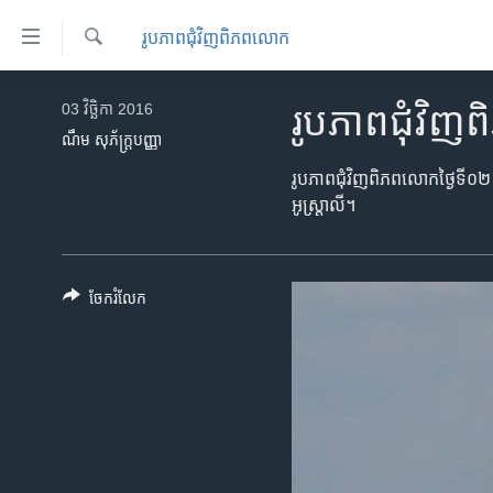
ភ្ជាប់​
រូបភាព​ជុំ​វិញ​ពិភពលោក
ទៅ​
គេហទំព័រ​
ស្វែង​
កម្ពុជា
រក
03 វិច្ឆិកា 2016
រូបភាព​ជុំវិ
ទាក់ទង
អន្តរជាតិ
ណឹម សុភ័ក្រ្តបញ្ញា
រំលង​
និង​
អាមេរិក
រូបភាព​ជុំវិញ​ពិភពលោក​ថ្ងៃ​ទី​០២ 
ចូល​
អូស្រ្តាលី។
ចិន
ទៅ​​
ទំព័រ​
ហេឡូវីអូអេ
ព័ត៌មាន​​
កម្ពុជាច្នៃប្រតិដ្ឋ
ចែករំលែក
តែ​
ម្តង
ព្រឹត្តិការណ៍ព័ត៌មាន
រំលង​
ទូរទស្សន៍ / វីដេអូ​
និង​
ចូល​
វិទ្យុ / ផតខាសថ៍
ទៅ​
កម្មវិធីទាំងអស់
ទំព័រ​