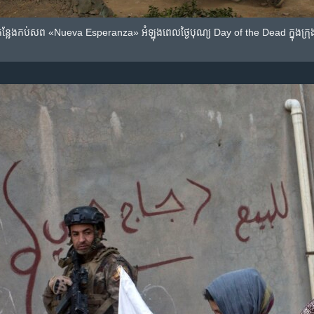
​នៅ​កន្លែង​កប់​សព «Nueva Esperanza» អំឡុងពេល​ថ្ងៃ​បុណ្យ Day of the Dead ក្នុង​ក្រុង 