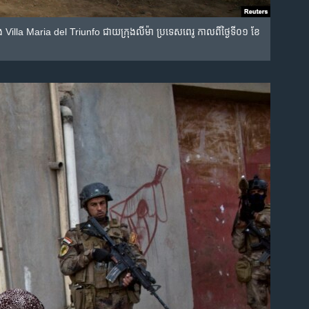
Villa Maria del Triunfo ជាយ​ក្រុង​លីម៉ា ប្រទេស​ពេរូ កាល​ពី​ថ្ងៃ​ទី០១ ខែ​