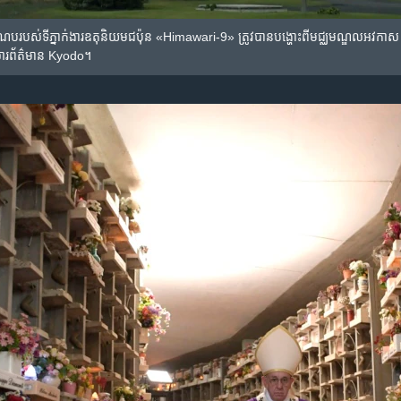
រណប​របស់​ទីភ្នាក់ងារ​ឧតុនិយម​ជប៉ុន​ «Himawari-9» ត្រូវ​បាន​បង្ហោះ​ពី​មជ្ឈមណ្ឌល​អ
រ​សារព័ត៌មាន​ Kyodo។