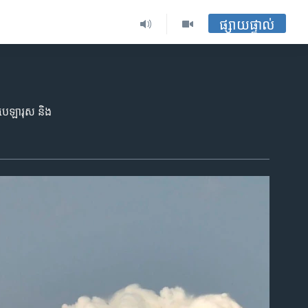
ផ្សាយផ្ទាល់
ូ បេឡារុស និង​