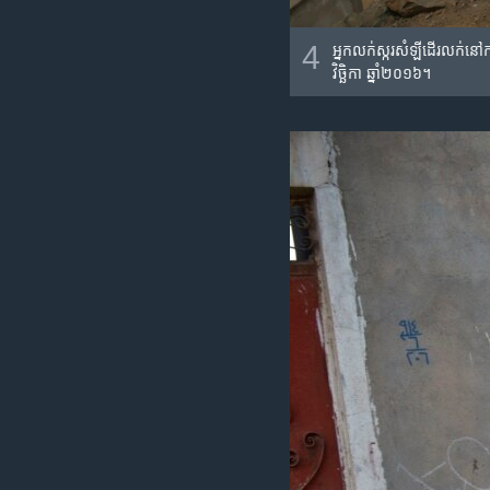
4
អ្នក​លក់​ស្ករ​សំឡី​​ដើរ​លក់
វិច្ឆិកា ឆ្នាំ​២០១៦។