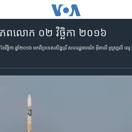
ញពិភពលោក ០២ វិច្ឆិកា ២០១៦
ខែ​វិច្ឆិកា ឆ្នាំ​២០១៦ មក​ពី​ប្រទេស​សិង្ហបុរី សហរដ្ឋអាមេរិក អ៊ីតាលី អូស្រា្តលី ពេរ