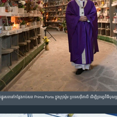
ត់​ផ្នូរសព​នៅ​កន្លែង​កប់​សព​ Prima Porta ក្នុង​ក្រុង​រ៉ូម ប្រទេស​អ៊ីតាលី ដើម្បី​ប្រារព្ធ​ពិធី