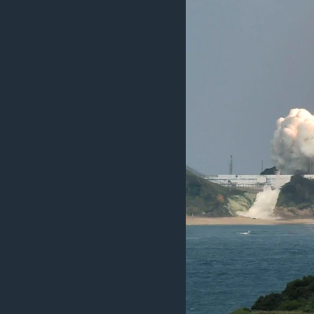
រចនា
សម្ព័ន្ធ​
រំលង​
និង​
ចូល​
ទៅ​
កាន់​
ទំព័រ​
ស្វែង​
រក