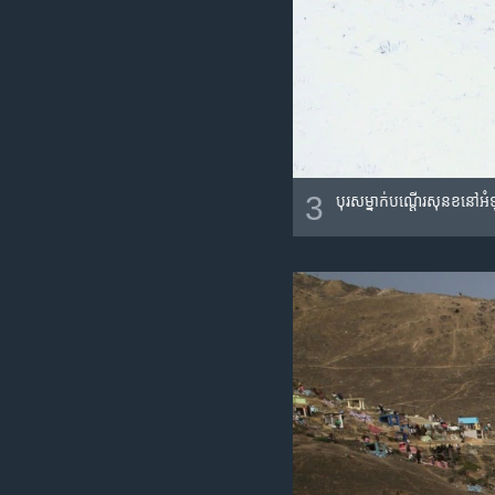
3
បុរស​ម្នាក់​បណ្តើរ​សុនខ​នៅ​អ