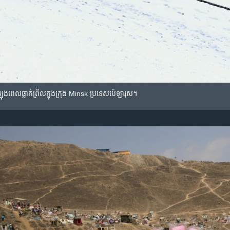
ំឡុងពេល​ធ្លាក់​ព្រិល​ក្នុង​ក្រុង Minsk ប្រទេស​ប៉េឡារុស។