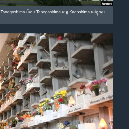
វកាស​ Tanegashima ពី​កោះ Tanegashima ខេត្ត Kagoshima នៅ​ក្នុង​រូប