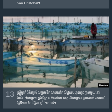
San Cristobal។
13
ស្រ្តី​ម្នាក់​ពិនិត្យ​មើល​ក្តាម​ទឹកសាប​នៅ​កសិដ្ឋាន​បង្កាត់ពូជក្តាម​មួយ​នៅ​
ឯបឹង Hongze ក្នុងទីក្រុង​ Huaian ខេត្ត Jiangsu ប្រទេស​ចិន​កាលពី​
ថ្ងៃទី​១៣ ខែ វិច្ឆិកា ឆ្នាំ ២០១៨។