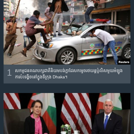
រចនា
សម្ព័ន្ធ​
Khmer English
រំលង​
និង​
បណ្តាញ​សង្គម
ចូល​
ទៅ​
កាន់​
ទំព័រ​
ភាសា
ស្វែង​
រក
1
សកម្ម​ជនគណបក្ស​​ជាតិ​និយម​បង់ក្លាដែស​កម្ទេច​រថយន្ត​ប៉ូលិស​មួយ​អំឡុង​
ការ​ប៉ះទង្គិច​នៅ​ក្នុង​ទីក្រុង​ Dhaka។