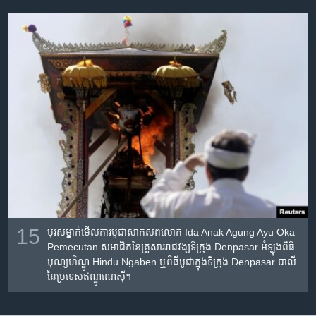
15
បុរស​ម្នាក់​មើល​ការ​បូជា​សាកសព​លោក Ida Anak Agung Ayu Oka
Pemecutan សមាជិក​នៃ​គ្រួសារ​រាជវង្ស​ទីក្រុង Denpasar អំឡុង​ពិធី
បុណ្យ​ហិណ្ឌូ Hindu Ngaben ឬពិធី​បូជា​ក្នុង​ទីក្រុង​ Denpasar បាលី​
នៃ​ប្រទេស​ឥណ្ឌូណេស៊ី។