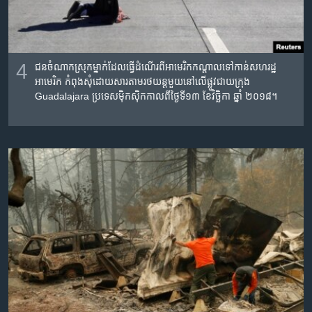
4
ជនចំណាក​ស្រុក​ម្នាក់​ដែល​ធ្វើដំណើរ​ពី​អាមេរិក​កណ្តាល​ទៅកាន់​សហរដ្ឋ​
អាមេរិក កំពុង​សុំ​ដោយសារ​តាម​រថយន្ត​មួយ​នៅ​លើ​ផ្លូវជាយ​ក្រុង​
Guadalajara ប្រទេស​ម៉ិកស៊ិក​កាលពី​ថ្ងៃទី​១៣ ខែវិច្ឆិកា​ ឆ្នាំ ២០១៨។