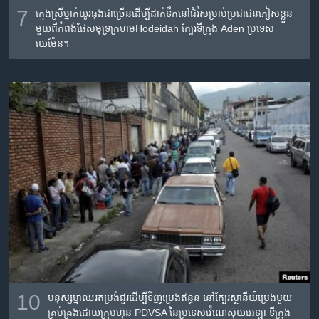
7
ក្មេងស្រី​ម្នាក់​យូរ​ធុង​ជាច្រើន​ដើម្បី​ដាក់ទឹក​នៅ​ជំរំ​សម្រាប់​ប្រជាជន​ភៀស​ខ្លួន​
មួយ​ពី​កំពង់​ផែសមុទ្រ​ក្រហមHodeidah ក្បែរទីក្រុង​ Aden ប្រទេស​
យេម៉ែន។
10
មនុស្ស​ម្នា​ឈរ​តម្រង់​ជួរ​ដើម្បី​ទិញ​ប្រេង​ឥន្ធនៈ​នៅ​ក្បែរ​ស្ថានីយ៍​ប្រេង​មួយ​
គ្រប់គ្រង​ដោយ​ក្រុមហ៊ុន PDVSA នៃ​ប្រទេស​វ៉េណេស៊ុយអេឡា ទីក្រុង