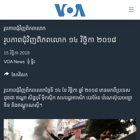
ភ្ជាប់​
ទៅ​
គេហទំព័រ​
រូបភាព​ជុំ​វិញ​ពិភពលោក
កម្ពុជា
ទាក់ទង
រូបភាព​ជុំវិញ​ពិភពលោក ១៤ វិច្ឆិកា ២០១៨
រំលង​
អន្តរជាតិ
និង​
15 វិច្ឆិកា 2018
អាមេរិក
ចូល​
VOA News
ទុំ ម្លិះ
ទៅ​​
ចិន
ទំព័រ​
ចែករំលែក
ហេឡូវីអូអេ
ព័ត៌មាន​​
តែ​
កម្ពុជាច្នៃប្រតិដ្ឋ
រូបភាព​ជុំវិញ​ពិភពលោក​ថ្ងៃទី ១៤ ខែ វិច្ឆិកា ឆ្នាំ ២០១៨ មាន​មកពី​ប្រទេស​
ម្តង
ដូចជា ឥណ្ឌា សិង្ហបុរី ម៉ិកស៊ិក សហរដ្ឋ​អាមេរិក យេម៉ែន វ៉េណេស៊ុយអេឡា
ព្រឹត្តិការណ៍ព័ត៌មាន
រំលង​
ចិន និង​ឥណ្ឌូណេស៊ី។
និង​
ទូរទស្សន៍ / វីដេអូ​
ចូល​
វិទ្យុ / ផតខាសថ៍
ទៅ​
ទំព័រ​
កម្មវិធីទាំងអស់