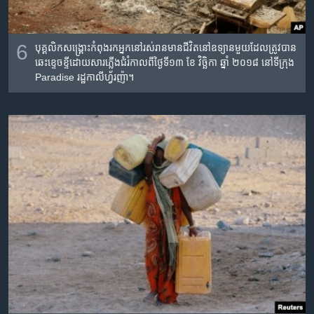
6
បុគ្គលិក​សង្រ្គោះ​កំពុង​រក​អ្នក​នៅ​រស់រាន​មានជីវិត​នៅឧទ្យាន​មួយ​ដែល​ត្រូវ​បាន​
ឆេះ​ខ្ទេចខ្ទី​ដោយសារ​ភ្លើង​ជំរំ​កាលពី​ថ្ងៃទី​១៣ ខែ វិច្ឆិកា ឆ្នាំ ២០១៨ នៅ​ទីក្រុង​
Paradise រដ្ឋ​កាលីហ្វ័រញ៉ា។