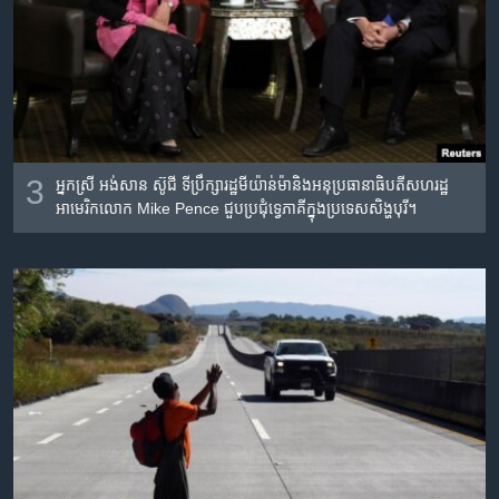
3
អ្នកស្រី​ អង់សាន​ ស៊ូជី ទីប្រឹក្សារដ្ឋ​មីយ៉ាន់ម៉ា​និង​អនុប្រធានាធិបតី​សហរដ្ឋ​
អាមេរិក​លោក Mike Pence ជួប​ប្រជុំ​ទ្វេភាគី​ក្នុង​ប្រទេស​សិង្ហបុរី​។