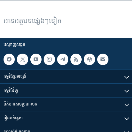
អានអត្ថបទផ្សេងៗទៀត
បណ្តាញ​សង្គម
កម្មវិធី​ទូរទស្សន៍
កម្មវិធី​វិទ្យុ
ព័ត៌មាន​តាមប្រធានបទ​
រៀន​​អង់គ្លេស
ទទួល​ព័ត៌មាន​តាម