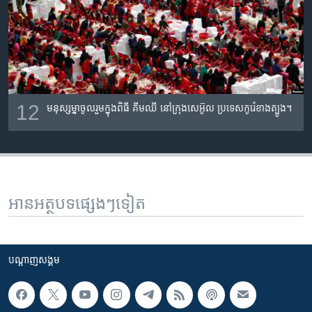
12
មនុស្ស​ម្នា​ចូល​រួម​ក្នុង​ពិធី​ គីមឈី នៅ​ក្រុង​សេអ៊ូល ប្រទេស​កូរ៉េ​ខាង​ត្បូង។
អានអត្ថបទផ្សេងៗទៀត
បណ្តាញ​សង្គម