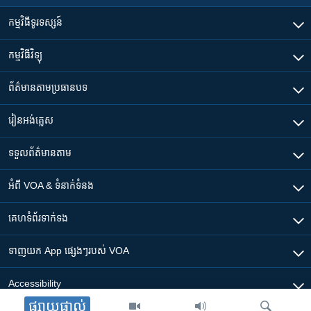
កម្មវិធី​ទូរទស្សន៍
កម្មវិធី​វិទ្យុ
ព័ត៌មាន​តាមប្រធានបទ​
រៀន​​អង់គ្លេស
ទទួល​ព័ត៌មាន​តាម
អំពី​ VOA & ទំនាក់ទំនង
គេហទំព័រ​​ទាក់ទង
ទាញយក​ App ផ្សេងៗ​របស់​ VOA
Accessibility
ផ្សាយផ្ទាល់