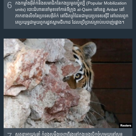
6
កង​កម្លាំង​អ៊ីរ៉ាក់​និង​សមាជិក​នៃ​កង​ប្រមូល​ប្តុំ​ល្បី (Popular Mobilization
units) បោះ​ជំហាន​ទៅមុខ​ទៅ​កាន់​ទីក្រុង al-Qaim នៅ​ខេត្ត Anbar នៅ​
ភាក​ខាង​លិច​នៃ​ប្រទេស​អ៊ីរ៉ាក់ នៅ​ជិត​ព្រំដែន​ជាមួយ​ប្រទេស​ស៊ីរី នៅ​ពេល​ពួក​
គេ​ប្រយុទ្ធ​ជាមួយ​ពួក​រដ្ឋ​ឥស្លាម​ជីហាដ ដែល​ប្រើ​ប្រាស់​គ្រាប់​បេ​បាញ់​ផ្លោង។
សត្វ​ខ្លា​អាយុ​៤​ឆ្នាំ កំពុ​ង​សម្លឹង​ចេញ​ពី​រូង​នៅក្នុង​ទ្រុង​បើក​ចំហ​មួយ​នៅ​សួន​