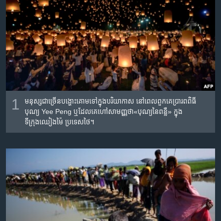
រចនា
សម្ព័ន្ធ​
Khmer English
រំលង​
និង​
បណ្តាញ​សង្គម
ចូល​
ទៅ​
កាន់​
ទំព័រ​
ភាសា
ស្វែង​
1
មនុស្ស​ជា​ច្រើន​​បង្ហោះ​គោម​ទៅ​ក្នុង​បរិយាកាស​ នៅ​ពេល​ពួក​គេ​ប្រារព​ពិធី
រក
បុណ្យ​ Yee Peng ឬ​ដែល​គេ​ហៅ​សាមញ្ញ​ថា​«បុណ្យ​នៃ​ពន្លឺ» ក្នុង
ទីក្រុងឈៀងម៉ៃ ប្រទេសថៃ។