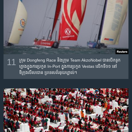
11
ក្រុម​ Dongfeng Race និង​ក្រុម Team AkzoNobel បាន​បើក​ទូក​
ក្តោង​​ក្នុង​ការ​ប្រកួត In-Port ក្នុង​ការ​ប្រកួត​ Vestas លើក​ទី​១១ នៅ​
ទីក្រុង​លីសបោន ប្រទេស​ព័រទុយហ្គាល់។