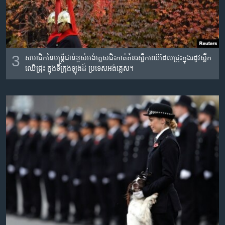
3
សមាជិក​នៃ​មន្ត្រី​ជាន់​ខ្ពស់​អង់គ្លេស​ជិះ​កាត់​គំនរ​ស្លឹក​ឈើ​ដែល​ជ្រុះ​ក្នុង​រដូវ​ស្លឹក​
ឈើ​ជ្រុះ​ ក្នុង​ទីក្រុង​ឡុងដ៍ ប្រទេស​អង់គ្លេស។