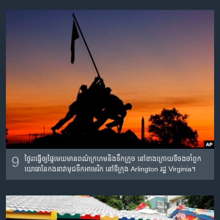
9
ថ្ងៃ​​រះ​ធ្វើ​ឲ្យ​ផ្ទៃ​មេឃ​មាន​ពណ៌​ក្រហម​និង​ទឹក​ក្រូច នៅ​ខាងក្រោយ​​​ទី​ចង​ចាំ​ពួក​​
យោធា​នៃ​កង​នាវា​មុជទឹក​អាមេរិក នៅ​ទីក្រុង
Arlington
រដ្ឋ
Virginia
។