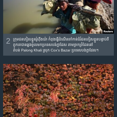
2
ក្រុមជន​ភៀស​ខ្លួន​រ៉ូហ៊ីងយ៉ា កំពុង​ធ្វើ​ដំណើរ​ទៅ​កាន់​ជំរំ​ជន​ភៀស​ខ្លួន​បន្ទាប់​ពី​
ពួក​គេ​បាន​ឆ្លង​ចូល​មក​ប្រទេស​បង់ក្លាដែស​ តាម​ច្រក​ព្រំដែន​នៅ​
តំបន់ Palong Khali ស្រុក Cox's Bazar ប្រទេស​បង់ក្លាដែស។