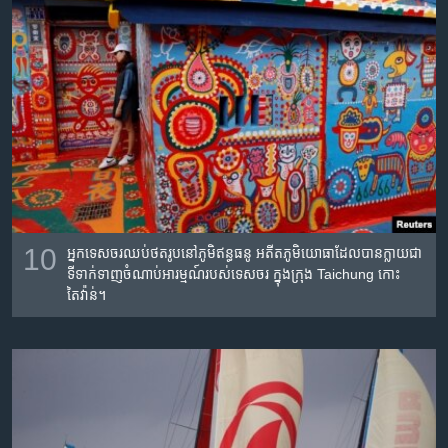
10
អ្នក​ទេសចរ​ឈប់​ថត​រូប​នៅ​ភូមិ​ឥន្ធធនូ អតីត​ភូមិ​យោធា​ដែល​បាន​ក្លាយ​ជា​
ទី​ទាក់​ទាញ​ចំណាប់​អារម្មណ៍​របស់​ទេស​ចរ ក្នុង​ក្រុង Taichung កោះ​
តៃវ៉ាន់។