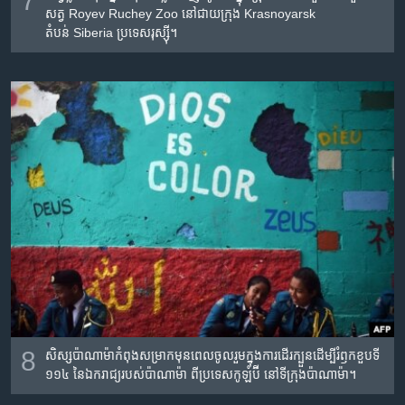
7
សត្វ Royev Ruchey Zoo នៅ​ជាយក្រុង​ Krasnoyarsk
តំបន់ Siberia ប្រទេស​រុស្ស៊ី។
8
សិស្ស​ប៉ាណាម៉ា​កំពុង​សម្រាក​មុន​ពេល​ចូល​រួម​ក្នុង​ការ​ដើរ​ក្បួន​ដើម្បី​រំឭក​ខួប​ទី​
១១៤ នៃ​ឯករាជ្យ​របស់​ប៉ាណាម៉ា ពី​ប្រទេស​កូឡំប៊ី នៅ​ទីក្រុង​ប៉ាណាម៉ា។