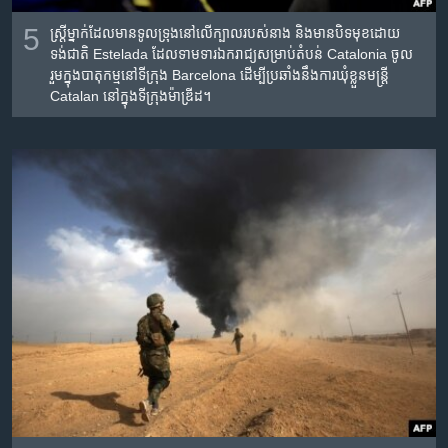
5
ស្ត្រី​ម្នាក់​ដែល​មានទូល​ទ្រុង​នៅ​លើ​ក្បាល​របស់​នាង និង​មាន​បិទ​​មុខ​ដោយ​
ទង់ជាតិ​ Estelada ដែល​ទាមទារ​ឯក​រាជ្យ​សម្រាប់​តំបន់ Catalonia ចូល​
រួម​ក្នុង​បាតុកម្ម​នៅ​ទីក្រុង​ Barcelona ដើម្បី​ប្រឆាំង​​នឹង​ការ​ឃុំ​ខ្លួន​មន្ត្រី​
Catalan នៅ​ក្នុង​ទីក្រុង​ម៉ាឌ្រីដ។