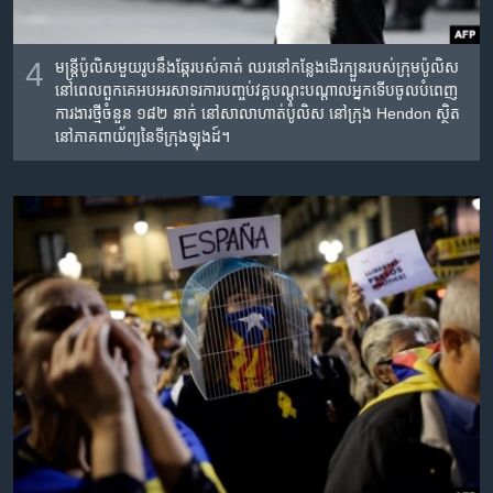
4
មន្ត្រី​ប៉ូលិស​មួយ​រូប​នឹង​ឆ្កែ​របស់​គាត់ ឈរ​នៅ​កន្លែង​ដើរ​ក្បួន​របស់​ក្រុម​ប៉ូលិស​
នៅ​ពេល​ពួក​គេ​អបអរ​សាទរ​កា​រ​បញ្ចប់​វគ្គ​បណ្តុះ​បណ្តាល​អ្នក​ទើប​ចូល​បំពេញ​
ការងារ​ថ្មី​ចំនួន​ ១៨២ នាក់ នៅ​សាលា​ហាត់​ប៉ូលិស នៅ​ក្រុង Hendon ស្ថិត​
នៅ​ភាគ​ពាយ័ព្យ​​នៃ​ទីក្រុង​ឡុងដ៍។