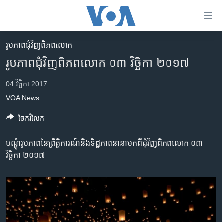
ភ្ជាប់​
ទៅ​
គេហទំព័រ​
រូបភាព​ជុំ​វិញ​ពិភពលោក
កម្ពុជា
ទាក់ទង
រូបភាព​ជុំវិញ​ពិភពលោក ០៣ វិច្ឆិកា ២០១៧
រំលង​
អន្តរជាតិ
និង​
04 វិច្ឆិកា 2017
អាមេរិក
ចូល​
VOA News
ទៅ​​
ចិន
ទំព័រ​
ចែករំលែក
ហេឡូវីអូអេ
ព័ត៌មាន​​
តែ​
កម្ពុជាច្នៃប្រតិដ្ឋ
បណ្តុំ​រូបភាព​នៃ​ព្រឹត្តិការណ៍​និង​ទិដ្ឋភាព​នានា​មក​ពីជុំវិញ​ពិភពលោក ០៣
ម្តង
វិច្ឆិកា ២០១៧
ព្រឹត្តិការណ៍ព័ត៌មាន
រំលង​
និង​
ទូរទស្សន៍ / វីដេអូ​
ចូល​
វិទ្យុ / ផតខាសថ៍
ទៅ​
ទំព័រ​
កម្មវិធីទាំងអស់