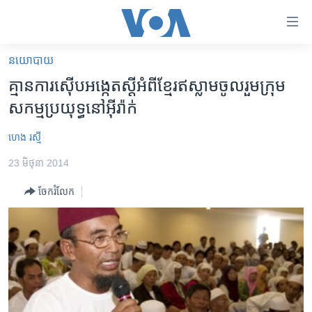
ភ្ជាប់​
ទៅ​
គេហទំព័រ​
នយោបាយ
កម្ពុជា
ទាក់ទង
គ្មាន​ការ​ស៊ើប​អង្កេត​ស្តី​អំពី​ខ្មែរឥស្លាម​ចូលរួម​ក្រុម​
រំលង​
អន្តរជាតិ
សកម្មប្រយុទ្ធ​នៅ​អ៊ីរ៉ាក់
និង​
អាមេរិក
ចូល​
ហេង រស្មី
ទៅ​​
ចិន
ទំព័រ​
23 មិថុនា 2014
ហេឡូវីអូអេ
ព័ត៌មាន​​
ចែករំលែក
តែ​
កម្ពុជាច្នៃប្រតិដ្ឋ
ម្តង
ព្រឹត្តិការណ៍ព័ត៌មាន
រំលង​
និង​
ទូរទស្សន៍ / វីដេអូ​
ចូល​
វិទ្យុ / ផតខាសថ៍
ទៅ​
ទំព័រ​
កម្មវិធីទាំងអស់