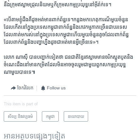
នឹង​ក្រុម​ឥស្លាម​ជ្រុល​និយម​ឬ​ក៏​ក្រុម​សកម្ម​ប្រយុទ្ឋនៅ​អ៊ីរ៉ាក់​ទេ។
«បើ​តាម​ខ្ញុំ​ដឹង​គឺ​ដូច​អត់​មាន​ពាក់​ព័ន្ឋ​ទេ​។​កន្លងមក​ហេតុ​ការណ៏​មួយចំនួន​
ដែល​កើត​នៅ​ក្នុង​ប្រទេស​កម្ពុជា​ពាក់​ព័ន្ឋ​និង​ភេវកម្ម​ភាគ​ច្រើន​ជាបរទេស​
ដែល​គាត់​មក​រស់​នៅ​ក្នុង​ប្រទេស​កម្ពុជា​ហើយ​មួយ​ចំនួន​តូច​ដែល​ពាក់​ព័ន្ឋ​
ដែល​ពាក់​ព័ន្ឋ​និង​បញ្ហា​ហ្នឹង​ដូច​ជាអត់​មាន​អ្វី​ច្រើនទេ»។
លោក ណាស៊ី បាន​បញ្ជាក់​ទៀត​ថា ជនជាតិ​ខ្មែរ​ឥស្លាម​មាន​ចរិក​ស្លូត​បូត​និង​
ចំណេះ​ដឹង​នៅ​មាន​កម្រិត​ដែល​មិន​អាច​ចូល​រួម​ជាមួយ​ពួក​សកម្ម​ប្រយុទ្ឋ​
ណាមួយ​បាន​ទេ៕
ចែករំលែក
Follow us
This item is part of
សិល្បៈនិងវប្បធម៌
កម្ពុជា
នយោបាយ
អានអត្ថបទផ្សេងៗទៀត