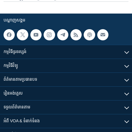
បណ្តាញ​សង្គម
កម្មវិធី​ទូរទស្សន៍
កម្មវិធី​វិទ្យុ
ព័ត៌មាន​តាមប្រធានបទ​
រៀន​​អង់គ្លេស
ទទួល​ព័ត៌មាន​តាម
អំពី​ VOA & ទំនាក់ទំនង