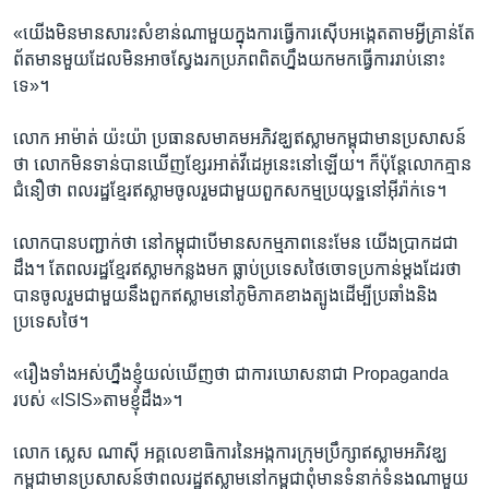
«យើង​មិន​មាន​សារះ​សំខាន់​ណាមួយ​ក្នុង​ការ​ធ្វើ​ការ​ស៊ើប​អង្កេត​តាម​អ្វី​គ្រាន់​តែ​
ព័តមាន​មួយ​ដែល​មិន​អាច​ស្វែង​រក​ប្រភព​ពិត​ហ្នឹង​យក​មក​ធ្វើ​ការ​រាប់​នោះ
ទេ»។
លោក អាម៉ាត់ យ៉ះ​យ៉ា ប្រធាន​សមាគម​អភិវឌ្ឃ​ឥស្លាម​កម្ពុជា​មាន​ប្រសាសន៍​
ថា លោក​មិន​ទាន់​បាន​ឃើញ​ខ្សែរ​អាត់​វីដេអូ​នេះ​នៅ​ឡើយ។ ក៏​ប៉ុន្តែ​លោក​គ្មាន​
ជំនឿ​ថា ពលរដ្ឋ​ខ្មែរ​ឥស្លាម​ចូល​រួម​ជាមួយ​ពួក​សកម្ម​ប្រយុទ្ឋ​នៅ​អ៊ីរ៉ាក់ទេ។​
លោក​បាន​បញ្ជាក់​ថា នៅ​កម្ពុជា​បើមាន​សកម្មភាព​នេះ​មែន យើង​ប្រាកដ​ជា
ដឹង។ តែ​ពលរដ្ឋខ្មែរ​ឥស្លាម​កន្លងមក ធ្លាប់​ប្រទេស​ថៃ​ចោទ​ប្រកាន់​ម្តង​ដែរ​ថា
បាន​ចូល​រួម​ជាមួយ​នឹង​ពួក​ឥស្លាម​នៅ​ភូមិ​ភាគ​ខាង​ត្បូង​ដើម្បី​ប្រឆាំង​និង​
ប្រទេស​ថៃ​។​
«រឿង​ទាំង​អស់​ហ្នឹង​ខ្ញុំ​យល់​ឃើញ​ថា ជា​ការ​ឃោស​នាជា Propaganda
របស់ «ISIS»​តាម​ខ្ញុំ​ដឹង»។​
លោក ស្លេស ណាស៊ី​ អគ្គលេខាធិការ​នៃ​អង្កការ​ក្រុម​ប្រឹក្សា​ឥស្លាម​អភិវឌ្ឃ​
កម្ពុជា​មាន​ប្រសាសន៍​ថា​ពលរដ្ឋ​ឥស្លាម​នៅ​កម្ពុជា​ពុំ​មាន​ទំនាក់​ទំនង​ណា​មួយ​