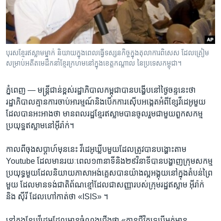
រចនា
សម្ព័ន្ធ​
Khmer English
រំលង​
និង​
បណ្តាញ​សង្គម
ចូល​
បុរស​ខ្មែរ​ឥស្លាម​ម្នាក់ និយាយ​ក្នុង​ពេល​ធ្វើ​ទស្សនកិច្ច​ក្នុង​តុលាការ​ពិសេស ដែល​ត្រៀម​
ទៅ​
សម្រាប់​អតីត​មេដឹកនាំ​ខ្មែរក្រហម​នៅ​ក្នុង​ខេត្តកណ្តាល នៃ​ប្រទេស​កម្ពុជា។
កាន់​
ទំព័រ​
ភាសា
ភ្នំពេញ —
មន្ត្រី​ជាន់​ខ្ពស់​រដ្ឋាភិបាល​កម្ពុជា​បាន​បង្ហើប​នៅ​ថ្ងៃ​ចន្ទ​នេះ​ថា
ស្វែង​
រដ្ឋាភិបាល​គ្មាន​ការ​ចាប់​អារម្មណ៍​និង​បើក​ការ​ស៊ើប​អង្កេត​អំពីខ្សែ​វីដេអូ​មួយ​
រក
ដែល​បាន​អះអាង​ថា មាន​ពលរដ្ឋ​ខ្មែរ​ឥស្លាម​បាន​ចូល​រួម​ជាមួយ​ពួក​សកម្ម​
ប្រយុទ្ឋ​ឥស្លាម​នៅ​អ៊ីរ៉ាក់។
កាល​ពី​ចុង​សប្តាហ៍​មុន​នេះ​ វីដេអូ​ឃ្លីប​មួយ​ដែល​ត្រូវ​បាន​បង្ហោះ​តាម​
Youtube​ ដែល​មាន​រយៈពេល​១៣​នាទី​និង​២៩​វិនាទី​បាន​បង្ហាញ​ក្រុម​សកម្ម​
ប្រយុទ្ធ​មួយ​ដែល​និយាយ​ភាសាអង់​គ្លេស​បាន​យ៉ាង​ល្អ​អង្គុយ​នៅ​ក្នុង​តំបន់​ព្រៃ​
មួយ​ ដែលមាន​ទង់ជាតិ​ព័ណខ្មៅ​ដែល​ជា​សញ្ញា​របស់​ក្រុម​រដ្ឋ​ឥស្លាម​ អ៊ីរ៉ាក់​
និង​ ស៊ីរី​ ដែល​ហៅ​កាត់​ថា «ISIS» ។
នៅ​ក្នុង​ខ្សែរ​វីដេអូ​ដែល​មាន​ចំណង​ជើង​ថា «គ្មាន​ជីវិត​ទេ​បើ​អត់​មាន​