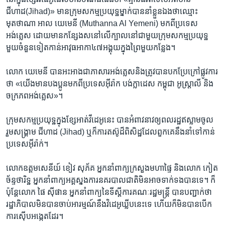
ជីហាដ(Jihad)»​ មាន​ក្រុម​សកម្ម​ប្រយុទ្ឋម្នាក់​បាន​នាំ​ខ្លួន​ឯង​ថា​ឈ្មោះ​
មុតថាណា អាល យេមេនី (Muthanna Al Yemeni) មក​ពី​ប្រទេស​
អង់គ្លេស ដោយ​មានកន្សែង​ស​នៅ​លើ​ក្បាល​នៅ​ជាមួយ​ក្រុម​សកម្ម​ប្រយុទ្ឋ​
មួយ​ចំនួន​ទៀត​កាន់​អាវុធ​អាកា​៤៧​អង្គុយ​ក្នុង​ព្រៃ​មួយ​កន្លែង។
លោក យេមេនី បាន​អះអាង​ជា​ភាសារ​អង់គ្លេស​និង​ត្រូវ​បាន​បក​ប្រែ​ក្រៅ​ផ្លូវ​ការ​
ថា «យើង​មាន​បង​ប្អូន​មក​ពី​ប្រទេស​អ៊ីរ៉ាក បង់ក្លាដេស កម្ពុជា អូស្រ្តាលី និង
ចក្រភព​អង់​គ្លេស»។
ក្រុម​សកម្មប្រយុទ្ឋ​ក្នុង​ខ្សែ​អាត់​វីដេអូ​នេះ ​បាន​អំពាវ​នាវ​ឲ្យ​ពលរដ្ឋ​ឥស្លាម​ចូល​
រួម​សង្គ្រាម ជីហាដ (Jihad) ឬក៏​ការ​តស៊ូ​ដ៏​ពិសិដ្ឋ​ដែល​ពួកគេ​នឹង​នាំ​ទៅ​កាន់​
ប្រទេស​អ៊ីរ៉ាក់។​
លោក​ឧត្តម​សេនីយ៍ ខៀវ សុភ័គ អ្នក​នាំពាក្យ​ក្រសួង​មហា​ផ្ទៃ​ និង​លោក​ កៀត
ច័ន្ទថារិទ្ឋ​ អ្នក​នាំ​ពាក្យ​អគ្គស្នង​ការ​នគរ​បាល​ជាតិ​មិន​អាច​ទាក់​ទង​បាន​ទេ។ ក៏
ប៉ុន្តែ​លោក ផៃ ស៊ីផាន អ្នក​នាំ​ពាក្យ​នៃ​ទី​ស្តី​ការ​គណៈ​រដ្ឋមន្ត្រី​ បាន​បញ្ជាក់​ថា
រដ្ឋាភិបាល​មិន​បាន​ចាប់​អារម្មណ៍​នឹង​វិដេអូ​ឃ្លីប​នេះ​ទេ ហើយ​ក៏​មិន​បាន​បើក​
ការ​ស៊ើប​អង្កេត​ដែរ។​