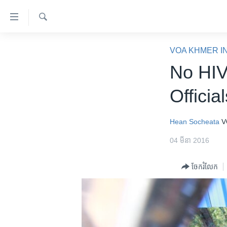
ភ្ជាប់​
ទៅ​
គេហទំព័រ​
ស្វែង​
កម្ពុជា
រក
VOA KHMER I
ទាក់ទង
អន្តរជាតិ
No HIV
រំលង​
និង​
អាមេរិក
Officia
ចូល​
ចិន
ទៅ​​
ទំព័រ​
ហេឡូវីអូអេ
Hean Socheata
V
ព័ត៌មាន​​
កម្ពុជាច្នៃប្រតិដ្ឋ
04 មីនា 2016
តែ​
ម្តង
ព្រឹត្តិការណ៍ព័ត៌មាន
ចែករំលែក
រំលង​
ទូរទស្សន៍ / វីដេអូ​
និង​
ចូល​
វិទ្យុ / ផតខាសថ៍
ទៅ​
កម្មវិធីទាំងអស់
ទំព័រ​