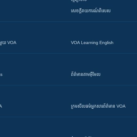
សេចក្តីរាយការណ៍ពិសេស
ស​​ជាមួយ VOA
VOA Learning English
ts
ព័ត៌មាន​តាម​អ៊ីមែល
OA
ក្រម​​​សីលធម៌​​​អ្នក​​​សារព័ត៌មាន VOA