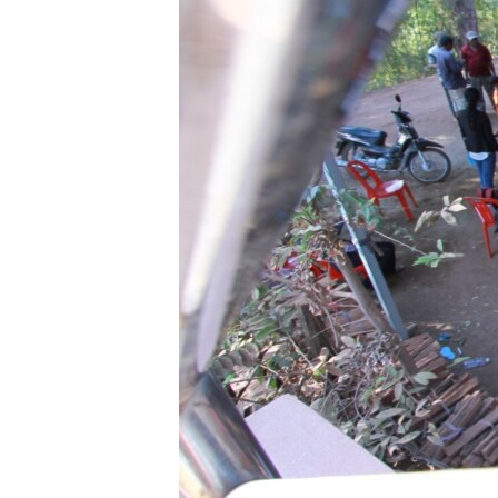
រចនា
សម្ព័ន្ធ​
រំលង​
និង​
ចូល​
ទៅ​
កាន់​
ទំព័រ​
ស្វែង​
រក