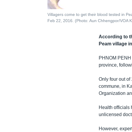
Villagers come to get their blood tested in P
Feb 22, 2016. (Photo: Aun Chhengpor/VOA 
According to th
Peam village i
PHNOM PENH
province, follow
Only four out of
commune, in Kan
Organization and
Health officials
unlicensed doct
However, expert