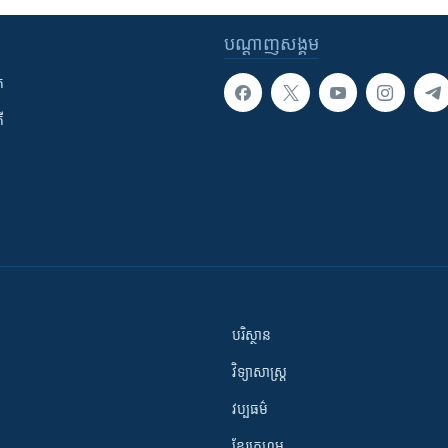
បណ្តាញ​សង្គម
ក
ី
បរិស្ថាន
វិទ្យាសាស្រ្ត
វប្បធម៌
ខ្មែរក្រហម