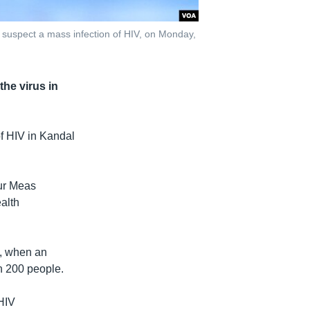
s suspect a mass infection of HIV, on Monday,
the virus in
of HIV in Kandal
our Meas
alth
4, when an
n 200 people.
 HIV