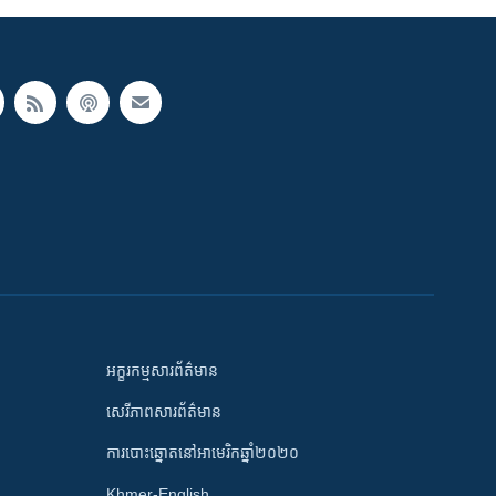
អក្ខរកម្មសារព័ត៌មាន
សេរីភាពសារព័ត៌មាន
ការបោះឆ្នោតនៅអាមេរិកឆ្នាំ២០២០
Khmer-English