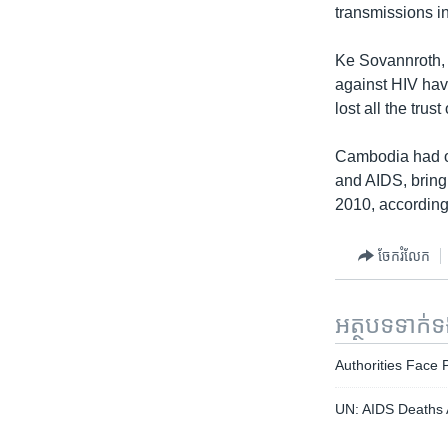
transmissions i
Ke Sovannroth, 
against HIV hav
lost all the trust
Cambodia had on
and AIDS, bringi
2010, according
ចែករំលែក
អត្ថបទ​ទាក់
Authorities Face
UN: AIDS Deaths