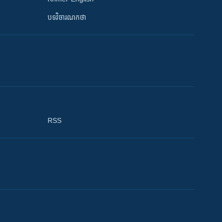
បទវិចារណកថា
RSS