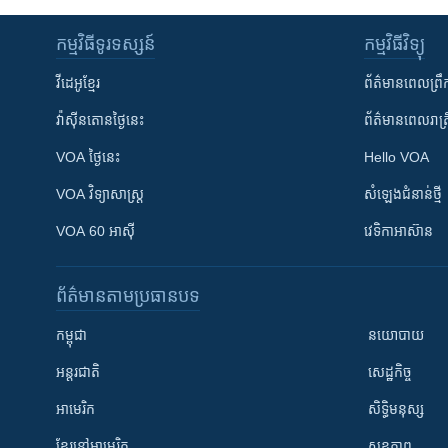
កម្មវិធី​ទូរទស្សន៍
កម្មវិធី​វិទ្យុ
វីដេអូ​ខ្មែរ
ព័ត៌មាន​ពេល​ព្រឹ
វ៉ាស៊ីនតោន​ថ្ងៃ​នេះ
ព័ត៌មាន​​ពេល​រាត្រ
VOA ថ្ងៃនេះ
Hello VOA
VOA ​វិទ្យាសាស្ត្រ
សំឡេង​ជំនាន់​ថ្មី
VOA 60 អាស៊ី
វេទិកា​អាស៊ាន
ព័ត៌មាន​តាមប្រធានបទ​
កម្ពុជា
នយោបាយ
អន្តរជាតិ
សេដ្ឋកិច្ច
អាមេរិក
សិទ្ធិមនុស្ស
ខ្មែរ​នៅអាមេរិក
សុខភាព