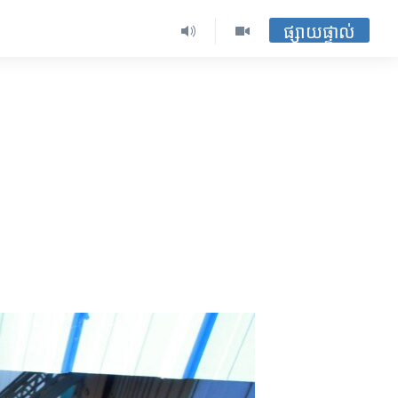
ផ្សាយផ្ទាល់