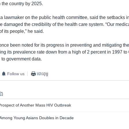
n the country by 2025.
a lawmaker on the public health committee, said the setbacks in 
e damaged the credibility of the health care system. “Our medic
 of its people,” he said.
ce been noted for its progress in preventing and mitigating the
ng its prevalence rate down from a high of 2 percent in 1997 to 
 to government data.
Follow us
បោះពុម្ព
ទង
 Prospect of Another Mass HIV Outbreak
 Among Young Asians Doubles in Decade