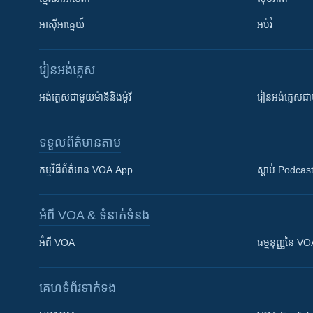
អាស៊ីអាគ្នេយ៍
អប់រំ
រៀន​​អង់គ្លេស
អង់គ្លេស​ជាមួយ​ម៉ានី​និង​ម៉ូរី
រៀន​​​​​​អង់គ្លេ
ទទួល​ព័ត៌មាន​តាម
កម្មវិធី​ព័ត៌មាន VOA App
ស្តាប់ Podcas
អំពី​ VOA & ទំនាក់ទំនង
អំពី​ VOA
ធម្មនុញ្ញ​នៃ V
គេហទំព័រ​​ទាក់ទង