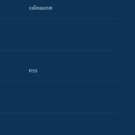
បទវិចារណកថា
RSS