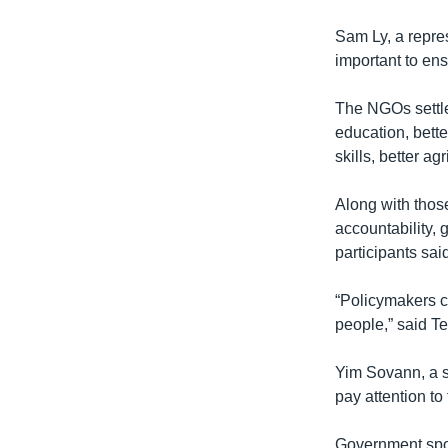
Sam Ly, a repre
important to en
The NGOs settle
education, bette
skills, better a
Along with thos
accountability,
participants sai
“Policymakers c
people,” said T
Yim Sovann, a s
pay attention t
Government spo