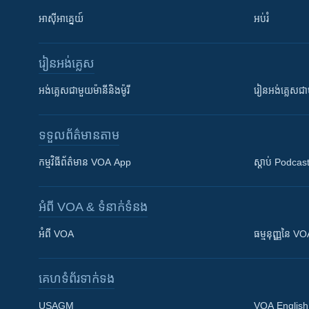
អាស៊ីអាគ្នេយ៍
អប់រំ
រៀន​​អង់គ្លេស
អង់គ្លេស​ជាមួយ​ម៉ានី​និង​ម៉ូរី
រៀន​​​​​​អង់គ្លេ
ទទួល​ព័ត៌មាន​តាម
កម្មវិធី​ព័ត៌មាន VOA App
ស្តាប់ Podcas
អំពី​ VOA & ទំនាក់ទំនង
អំពី​ VOA
ធម្មនុញ្ញ​នៃ V
គេហទំព័រ​​ទាក់ទង
USAGM
VOA English