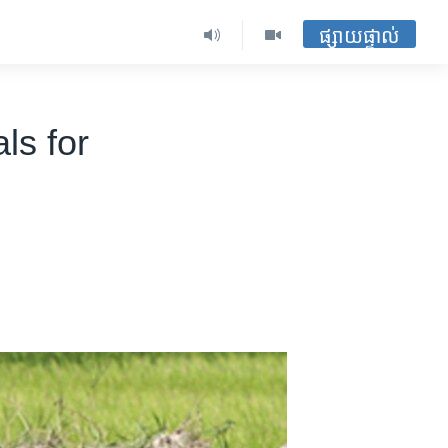
ផ្សាយផ្ទាល់
s for