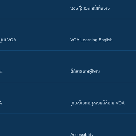
សេចក្តីរាយការណ៍ពិសេស
ស​​ជាមួយ VOA
VOA Learning English
ts
ព័ត៌មាន​តាម​អ៊ីមែល
OA
ក្រម​​​សីលធម៌​​​អ្នក​​​សារព័ត៌មាន VOA
Accessibility