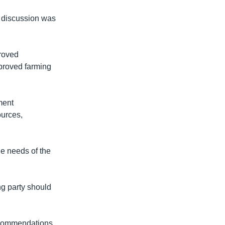
e discussion was
roved
mproved farming
ment
ources,
e needs of the
g party should
ecommendations,