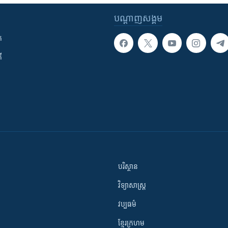
បណ្តាញ​សង្គម
ក
ី
បរិស្ថាន
វិទ្យាសាស្រ្ត
វប្បធម៌
ខ្មែរក្រហម