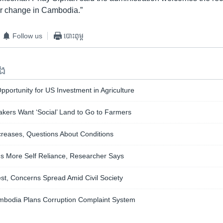
er change in Cambodia.”
Follow us
បោះពុម្ព
ទង
ortunity for US Investment in Agriculture
kers Want ‘Social’ Land to Go to Farmers
creases, Questions About Conditions
ds More Self Reliance, Researcher Says
est, Concerns Spread Amid Civil Society
bodia Plans Corruption Complaint System