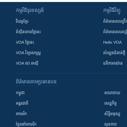
កម្មវិធី​ទូរទស្សន៍
កម្មវិធី​វិទ្យុ
វីដេអូ​ខ្មែរ
ព័ត៌មាន​ពេល​ព្រឹ
វ៉ាស៊ីនតោន​ថ្ងៃ​នេះ
ព័ត៌មាន​​ពេល​រាត្រ
VOA ថ្ងៃនេះ
Hello VOA
VOA ​វិទ្យាសាស្ត្រ
សំឡេង​ជំនាន់​ថ្មី
VOA 60 អាស៊ី
វេទិកា​អាស៊ាន
ព័ត៌មាន​តាមប្រធានបទ​
កម្ពុជា
នយោបាយ
អន្តរជាតិ
សេដ្ឋកិច្ច
អាមេរិក
សិទ្ធិមនុស្ស
ខ្មែរ​នៅអាមេរិក
សុខភាព