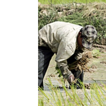
រចនា
សម្ព័ន្ធ​
រំលង​
និង​
ចូល​
ទៅ​
កាន់​
ទំព័រ​
ស្វែង​
រក