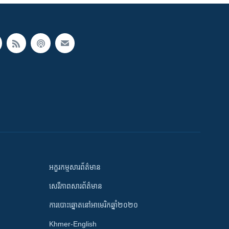
អក្ខរកម្មសារព័ត៌មាន
សេរីភាពសារព័ត៌មាន
ការបោះឆ្នោតនៅអាមេរិកឆ្នាំ២០២០
Khmer-English