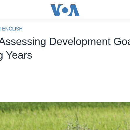
N ENGLISH
ssessing Development Goal
 Years