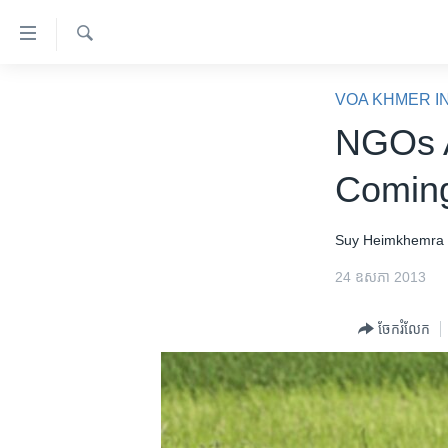
ភ្ជាប់​
ទៅ​
គេហទំព័រ​
ស្វែង​
កម្ពុជា
រក
VOA KHMER I
ទាក់ទង
អន្តរជាតិ
NGOs A
រំលង​
និង​
អាមេរិក
Coming
ចូល​
ចិន
ទៅ​​
ទំព័រ​
ហេឡូវីអូអេ
Suy Heimkhemra
ព័ត៌មាន​​
កម្ពុជាច្នៃប្រតិដ្ឋ
24 ឧសភា 2013
តែ​
ម្តង
ព្រឹត្តិការណ៍ព័ត៌មាន
ចែករំលែក
រំលង​
ទូរទស្សន៍ / វីដេអូ​
និង​
ចូល​
វិទ្យុ / ផតខាសថ៍
ទៅ​
កម្មវិធីទាំងអស់
ទំព័រ​