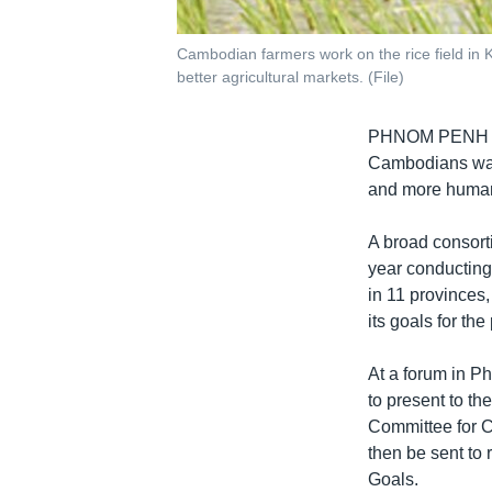
Cambodian farmers work on the rice field in
better agricultural markets. (File)
PHNOM PENH
Cambodians want
and more human
A broad consorti
year conductin
in 11 provinces
its goals for th
At a forum in P
to present to t
Committee for C
then be sent to
Goals.