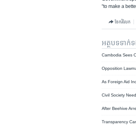
“to make a bett
ចែករំលែក
អត្ថបទ​ទាក់
Cambodia Sees Opp
Opposition Lawma
As Foreign Aid In
Civil Society Nee
After Beehive Arr
Transparency Cam