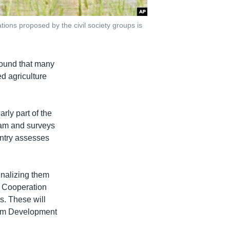
ns proposed by the civil society groups is
found that many
d agriculture
rly part of the
am and surveys
untry assesses
inalizing them
e Cooperation
s. These will
nium Development