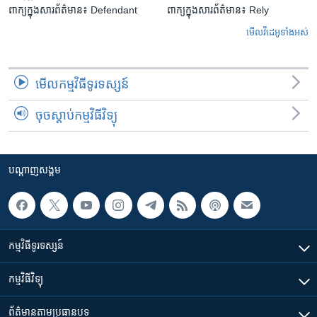
ពាក្យក្នុងសារព័ត៌មាន៖ Defendant
ពាក្យក្នុងសារព័ត៌មាន៖ Rely
មើល​វីដេអូ​ទាំង​អស់
មើល​កម្មវិធី​ទូរទស្សន៍
ចុចស្តាប់កម្មវិធីវិទ្យុ
បណ្តាញ​សង្គម
កម្មវិធី​ទូរទស្សន៍
កម្មវិធី​វិទ្យុ
ព័ត៌មាន​តាមប្រធានបទ​