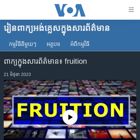
ភ្ជាប់​
ទៅ​
គេហទំព័រ​
រៀន​ពាក្យ​អង់គ្លេស​ក្នុង​សារព័ត៌មាន
កម្ពុជា
ទាក់ទង
រំលង​
កម្មវិធី​នីមួយៗ
អត្ថបទ​
អំពី​កម្មវិធី​
អន្តរជាតិ
និង​
អាមេរិក
ចូល​
ពាក្យក្នុងសារព័ត៌មាន៖ fruition
ទៅ​​
ចិន
ទំព័រ​
21 មិថុនា 2023
ហេឡូវីអូអេ
ព័ត៌មាន​​
តែ​
កម្ពុជាច្នៃប្រតិដ្ឋ
ម្តង
ព្រឹត្តិការណ៍ព័ត៌មាន
រំលង​
និង​
ទូរទស្សន៍ / វីដេអូ​
No media source currently available
ចូល​
វិទ្យុ / ផតខាសថ៍
ទៅ​
ទំព័រ​
កម្មវិធីទាំងអស់