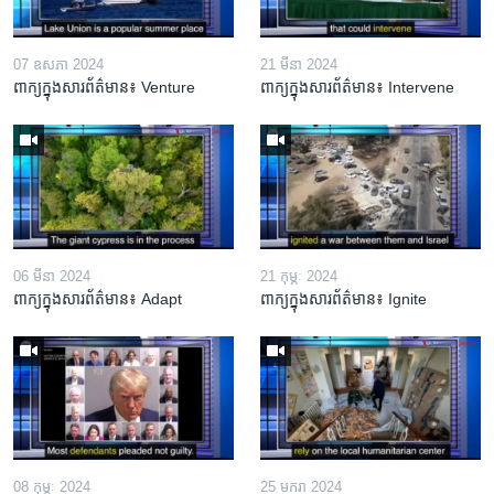
07 ឧសភា 2024
21 មីនា 2024
ពាក្យក្នុងសារព័ត៌មាន៖ Venture
ពាក្យក្នុងសារព័ត៌មាន៖ Intervene
06 មីនា 2024
21 កុម្ភៈ 2024
ពាក្យក្នុងសារព័ត៌មាន៖ Adapt
ពាក្យក្នុងសារព័ត៌មាន៖ Ignite
08 កុម្ភៈ 2024
25 មករា 2024