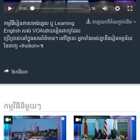
រចនា
សម្ព័ន្ធ​
0:00
1:36
Khmer English
រំលង​
ទាញ​យក​ពី​តំណភ្ជាប់​ដើម
កម្មវិធីរៀនភាសាអង់គ្លេស ឬ Learning
និង​
បណ្តាញ​សង្គម
English របស់ VOAដោយរៀនពាក្យដែល
ចូល​
ប្រើប្រាស់នៅក្នុងសារព័ត៌មាន។ នៅថ្ងៃនេះ អ្នកទាំងអស់គ្នានឹងរៀនអត្ថន័យ
ទៅ​
នៃពាក្យ «fruition»៕
កាន់​
ទំព័រ​
ភាសា
ស្វែង​
រក
ចែករំលែក
កម្មវិធី​នីមួយៗ