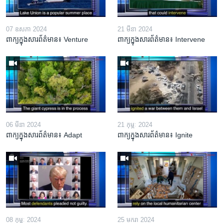
07 ឧសភា 2024
21 មីនា 2024
ពាក្យក្នុងសារព័ត៌មាន៖ Venture
ពាក្យក្នុងសារព័ត៌មាន៖ Intervene
06 មីនា 2024
21 កុម្ភៈ 2024
ពាក្យក្នុងសារព័ត៌មាន៖ Adapt
ពាក្យក្នុងសារព័ត៌មាន៖ Ignite
08 កុម្ភៈ 2024
25 មករា 2024