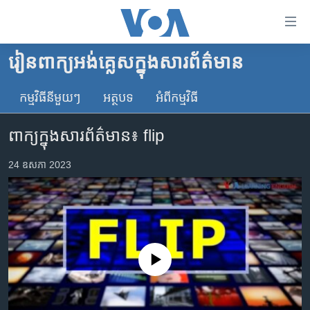
ភ្ជាប់​
ទៅ​
គេហទំព័រ​
រៀន​ពាក្យ​អង់គ្លេស​ក្នុង​សារព័ត៌មាន
កម្ពុជា
ទាក់ទង
រំលង​
កម្មវិធី​នីមួយៗ
អត្ថបទ​
អំពី​កម្មវិធី​
អន្តរជាតិ
និង​
អាមេរិក
ចូល​
ពាក្យក្នុងសារព័ត៌មាន៖ flip
ទៅ​​
ចិន
ទំព័រ​
24 ឧសភា 2023
ហេឡូវីអូអេ
ព័ត៌មាន​​
តែ​
កម្ពុជាច្នៃប្រតិដ្ឋ
ម្តង
ព្រឹត្តិការណ៍ព័ត៌មាន
រំលង​
និង​
ទូរទស្សន៍ / វីដេអូ​
No media source currently available
ចូល​
វិទ្យុ / ផតខាសថ៍
ទៅ​
ទំព័រ​
កម្មវិធីទាំងអស់