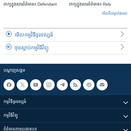
ពាក្យក្នុងសារព័ត៌មាន៖ Defendant
ពាក្យក្នុងសារព័ត៌មាន៖ Rely
មើល​វីដេអូ​ទាំង​អស់
មើល​កម្មវិធី​ទូរទស្សន៍
ចុចស្តាប់កម្មវិធីវិទ្យុ
បណ្តាញ​សង្គម
កម្មវិធី​ទូរទស្សន៍
កម្មវិធី​វិទ្យុ
ព័ត៌មាន​តាមប្រធានបទ​