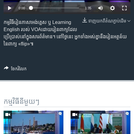
រចនា
សម្ព័ន្ធ​
0:00
1:35
Khmer English
រំលង​
ទាញ​យក​ពី​តំណភ្ជាប់​ដើម
កម្មវិធីរៀនភាសាអង់គ្លេស ឬ Learning
និង​
បណ្តាញ​សង្គម
English របស់ VOAដោយរៀនពាក្យដែល
ចូល​
ប្រើប្រាស់នៅក្នុងសារព័ត៌មាន។ នៅថ្ងៃនេះ អ្នកទាំងអស់គ្នានឹងរៀនអត្ថន័យ
ទៅ​
នៃពាក្យ «flip»៕
កាន់​
ទំព័រ​
ភាសា
ស្វែង​
រក
ចែករំលែក
កម្មវិធី​នីមួយៗ