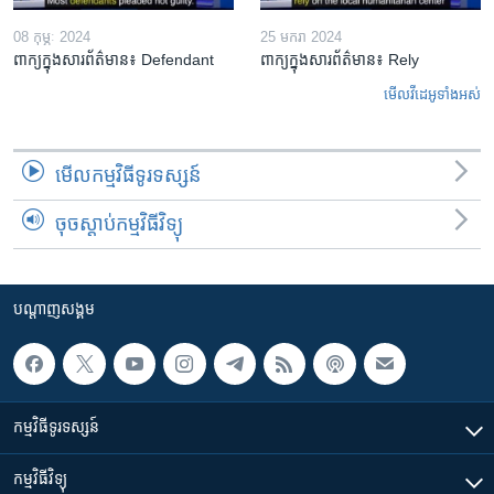
08 កុម្ភៈ 2024
25 មករា 2024
ពាក្យក្នុងសារព័ត៌មាន៖ Defendant
ពាក្យក្នុងសារព័ត៌មាន៖ Rely
មើល​វីដេអូ​ទាំង​អស់
មើល​កម្មវិធី​ទូរទស្សន៍
ចុចស្តាប់កម្មវិធីវិទ្យុ
បណ្តាញ​សង្គម
កម្មវិធី​ទូរទស្សន៍
កម្មវិធី​វិទ្យុ