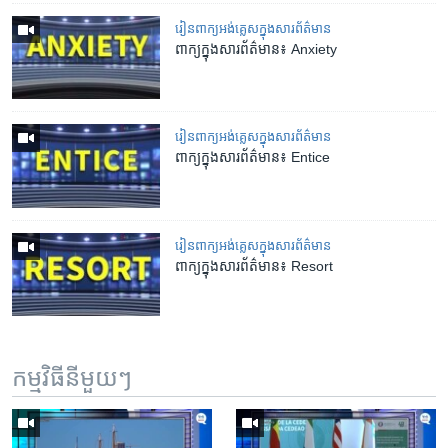
រៀន​ពាក្យ​អង់គ្លេស​ក្នុង​សារព័ត៌មាន
ពាក្យក្នុងសារព័ត៌មាន៖ Anxiety
រៀន​ពាក្យ​អង់គ្លេស​ក្នុង​សារព័ត៌មាន
ពាក្យក្នុងសារព័ត៌មាន៖ Entice
រៀន​ពាក្យ​អង់គ្លេស​ក្នុង​សារព័ត៌មាន
ពាក្យក្នុងសារព័ត៌មាន៖ Resort
កម្មវិធី​នីមួយៗ