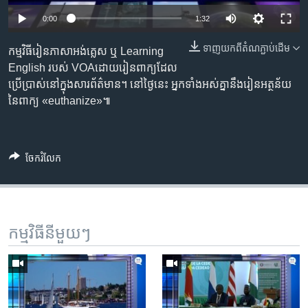
រចនា
សម្ព័ន្ធ​
0:00
1:32
Khmer English
រំលង​
ទាញ​យក​ពី​តំណភ្ជាប់​ដើម
កម្មវិធីរៀនភាសាអង់គ្លេស ឬ Learning
និង​
បណ្តាញ​សង្គម
English របស់ VOAដោយរៀនពាក្យដែល
ចូល​
ប្រើប្រាស់នៅក្នុងសារព័ត៌មាន។ នៅថ្ងៃនេះ អ្នកទាំងអស់គ្នានឹងរៀនអត្ថន័យ
ទៅ​
នៃពាក្យ «euthanize»៕
កាន់​
ទំព័រ​
ភាសា
ស្វែង​
រក
ចែករំលែក
កម្មវិធី​នីមួយៗ