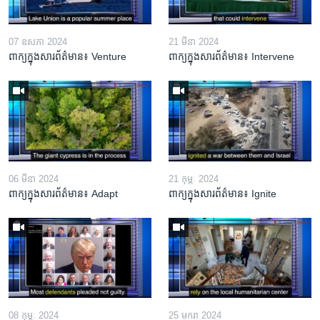
07 ឧសភា 2024
21 មីនា 2024
ពាក្យក្នុងសារព័ត៌មាន៖ Venture
ពាក្យក្នុងសារព័ត៌មាន៖ Intervene
06 មីនា 2024
21 កុម្ភៈ 2024
ពាក្យក្នុងសារព័ត៌មាន៖ Adapt
ពាក្យក្នុងសារព័ត៌មាន៖ Ignite
08 កុម្ភៈ 2024
25 មករា 2024