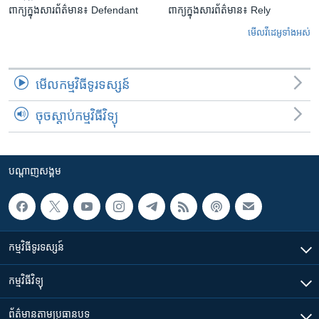
ពាក្យក្នុងសារព័ត៌មាន៖ Defendant
ពាក្យក្នុងសារព័ត៌មាន៖ Rely
មើល​វីដេអូ​ទាំង​អស់
មើល​កម្មវិធី​ទូរទស្សន៍
ចុចស្តាប់កម្មវិធីវិទ្យុ
បណ្តាញ​សង្គម
កម្មវិធី​ទូរទស្សន៍
កម្មវិធី​វិទ្យុ
ព័ត៌មាន​តាមប្រធានបទ​