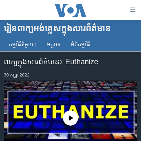
ភ្ជាប់​
ទៅ​
គេហទំព័រ​
រៀន​ពាក្យ​អង់គ្លេស​ក្នុង​សារព័ត៌មាន
កម្ពុជា
ទាក់ទង
រំលង​
កម្មវិធី​នីមួយៗ
អត្ថបទ​
អំពី​កម្មវិធី​
អន្តរជាតិ
និង​
អាមេរិក
ចូល​
ពាក្យក្នុងសារព័ត៌មាន៖ Euthanize
ទៅ​​
ចិន
ទំព័រ​
30 កញ្ញា 2022
ហេឡូវីអូអេ
ព័ត៌មាន​​
តែ​
កម្ពុជាច្នៃប្រតិដ្ឋ
ម្តង
ព្រឹត្តិការណ៍ព័ត៌មាន
រំលង​
និង​
ទូរទស្សន៍ / វីដេអូ​
No media source currently available
ចូល​
វិទ្យុ / ផតខាសថ៍
ទៅ​
ទំព័រ​
កម្មវិធីទាំងអស់