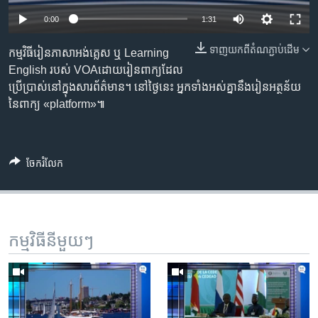
រចនា
សម្ព័ន្ធ​
0:00
1:31
Khmer English
រំលង​
ទាញ​យក​ពី​តំណភ្ជាប់​ដើម
កម្មវិធីរៀនភាសាអង់គ្លេស ឬ Learning
និង​
បណ្តាញ​សង្គម
English របស់ VOAដោយរៀនពាក្យដែល
ចូល​
ប្រើប្រាស់នៅក្នុងសារព័ត៌មាន។ នៅថ្ងៃនេះ អ្នកទាំងអស់គ្នានឹងរៀនអត្ថន័យ
ទៅ​
នៃពាក្យ «platform»៕
កាន់​
ទំព័រ​
ភាសា
ស្វែង​
រក
ចែករំលែក
កម្មវិធី​នីមួយៗ