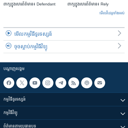
ពាក្យក្នុងសារព័ត៌មាន៖ Defendant
ពាក្យក្នុងសារព័ត៌មាន៖ Rely
មើល​វីដេអូ​ទាំង​អស់
មើល​កម្មវិធី​ទូរទស្សន៍
ចុចស្តាប់កម្មវិធីវិទ្យុ
បណ្តាញ​សង្គម
កម្មវិធី​ទូរទស្សន៍
កម្មវិធី​វិទ្យុ
ព័ត៌មាន​តាមប្រធានបទ​