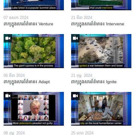
07 ឧសភា 2024
21 មីនា 2024
ពាក្យក្នុងសារព័ត៌មាន៖ Venture
ពាក្យក្នុងសារព័ត៌មាន៖ Intervene
06 មីនា 2024
21 កុម្ភៈ 2024
ពាក្យក្នុងសារព័ត៌មាន៖ Adapt
ពាក្យក្នុងសារព័ត៌មាន៖ Ignite
08 កុម្ភៈ 2024
25 មករា 2024