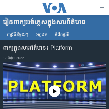
ភ្ជាប់​
ទៅ​
គេហទំព័រ​
រៀន​ពាក្យ​អង់គ្លេស​ក្នុង​សារព័ត៌មាន
កម្ពុជា
ទាក់ទង
រំលង​
កម្មវិធី​នីមួយៗ
អត្ថបទ​
អំពី​កម្មវិធី​
អន្តរជាតិ
និង​
អាមេរិក
ចូល​
ពាក្យក្នុងសារព័ត៌មាន៖ Platform
ទៅ​​
ចិន
ទំព័រ​
17 មិថុនា 2022
ហេឡូវីអូអេ
ព័ត៌មាន​​
តែ​
កម្ពុជាច្នៃប្រតិដ្ឋ
ម្តង
ព្រឹត្តិការណ៍ព័ត៌មាន
រំលង​
និង​
ទូរទស្សន៍ / វីដេអូ​
No media source currently available
ចូល​
វិទ្យុ / ផតខាសថ៍
ទៅ​
ទំព័រ​
កម្មវិធីទាំងអស់