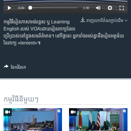
រចនា
សម្ព័ន្ធ​
0:00
1:30
Khmer English
រំលង​
ទាញ​យក​ពី​តំណភ្ជាប់​ដើម
កម្មវិធីរៀនភាសាអង់គ្លេស ឬ Learning
និង​
បណ្តាញ​សង្គម
English របស់ VOAដោយរៀនពាក្យដែល
ចូល​
ប្រើប្រាស់នៅក្នុងសារព័ត៌មាន។ នៅថ្ងៃនេះ អ្នកទាំងអស់គ្នានឹងរៀនអត្ថន័យ
ទៅ​
នៃពាក្យ «lenient»៕
កាន់​
ទំព័រ​
ភាសា
ស្វែង​
រក
ចែករំលែក
កម្មវិធី​នីមួយៗ