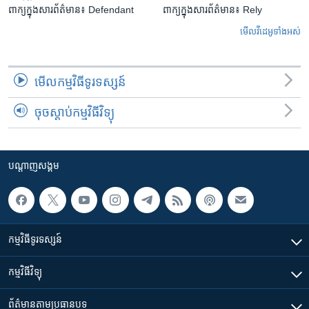
ពាក្យក្នុងសារព័ត៌មាន៖ Defendant
ពាក្យក្នុងសារព័ត៌មាន៖ Rely
មើល​វីដេអូ​ទាំង​អស់
មើល​កម្មវិធី​ទូរទស្សន៍
ចុចស្តាប់កម្មវិធីវិទ្យុ
បណ្តាញ​សង្គម
កម្មវិធី​ទូរទស្សន៍
កម្មវិធី​វិទ្យុ
ព័ត៌មាន​តាមប្រធានបទ​