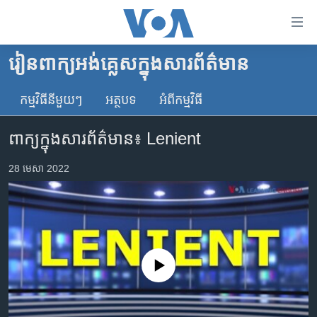
ភ្ជាប់​
ទៅ​
គេហទំព័រ​
រៀន​ពាក្យ​អង់គ្លេស​ក្នុង​សារព័ត៌មាន
កម្ពុជា
ទាក់ទង
រំលង​
កម្មវិធី​នីមួយៗ
អត្ថបទ​
អំពី​កម្មវិធី​
អន្តរជាតិ
និង​
អាមេរិក
ចូល​
ពាក្យក្នុងសារព័ត៌មាន៖ Lenient
ទៅ​​
ចិន
ទំព័រ​
28 មេសា 2022
ហេឡូវីអូអេ
ព័ត៌មាន​​
តែ​
កម្ពុជាច្នៃប្រតិដ្ឋ
ម្តង
ព្រឹត្តិការណ៍ព័ត៌មាន
រំលង​
និង​
ទូរទស្សន៍ / វីដេអូ​
No media source currently available
ចូល​
វិទ្យុ / ផតខាសថ៍
ទៅ​
ទំព័រ​
កម្មវិធីទាំងអស់