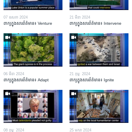
07 ឧសភា 2024
21 មីនា 2024
ពាក្យក្នុងសារព័ត៌មាន៖ Venture
ពាក្យក្នុងសារព័ត៌មាន៖ Intervene
06 មីនា 2024
21 កុម្ភៈ 2024
ពាក្យក្នុងសារព័ត៌មាន៖ Adapt
ពាក្យក្នុងសារព័ត៌មាន៖ Ignite
08 កុម្ភៈ 2024
25 មករា 2024