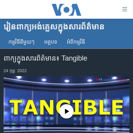
ភ្ជាប់​
ទៅ​
គេហទំព័រ​
រៀន​ពាក្យ​អង់គ្លេស​ក្នុង​សារព័ត៌មាន
កម្ពុជា
ទាក់ទង
រំលង​
កម្មវិធី​នីមួយៗ
អត្ថបទ​
អំពី​កម្មវិធី​
អន្តរជាតិ
និង​
អាមេរិក
ចូល​
ពាក្យក្នុងសារព័ត៌មាន៖ Tangible
ទៅ​​
ចិន
ទំព័រ​
24 កុម្ភៈ 2022
ហេឡូវីអូអេ
ព័ត៌មាន​​
តែ​
កម្ពុជាច្នៃប្រតិដ្ឋ
ម្តង
ព្រឹត្តិការណ៍ព័ត៌មាន
រំលង​
និង​
ទូរទស្សន៍ / វីដេអូ​
No media source currently available
ចូល​
វិទ្យុ / ផតខាសថ៍
ទៅ​
ទំព័រ​
កម្មវិធីទាំងអស់