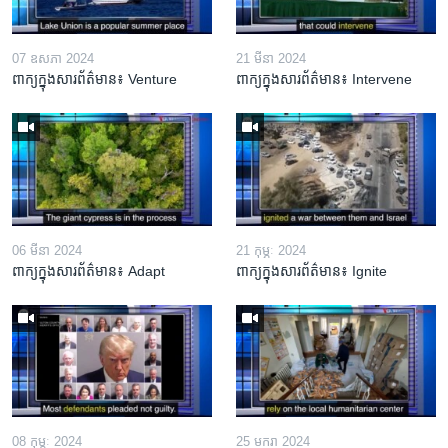
07 ឧសភា 2024
21 មីនា 2024
ពាក្យក្នុងសារព័ត៌មាន៖ Venture
ពាក្យក្នុងសារព័ត៌មាន៖ Intervene
06 មីនា 2024
21 កុម្ភៈ 2024
ពាក្យក្នុងសារព័ត៌មាន៖ Adapt
ពាក្យក្នុងសារព័ត៌មាន៖ Ignite
08 កុម្ភៈ 2024
25 មករា 2024