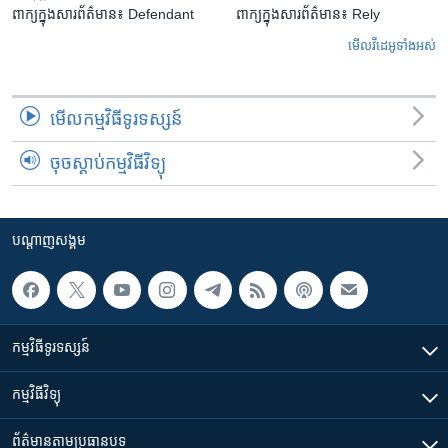
ពាក្យក្នុងសារព័ត៌មាន៖ Defendant
ពាក្យក្នុងសារព័ត៌មាន៖ Rely
មើល​វីដេអូ​ទាំង​អស់
មើល​កម្មវិធី​ទូរទស្សន៍
ចុចស្តាប់កម្មវិធីវិទ្យុ
បណ្តាញ​សង្គម
កម្មវិធី​ទូរទស្សន៍
កម្មវិធី​វិទ្យុ
ព័ត៌មាន​តាមប្រធានបទ​