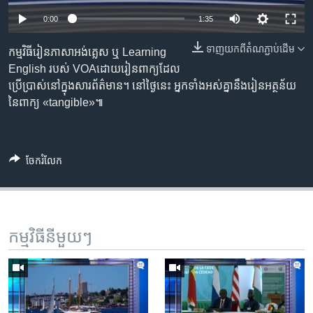
រចនា
សម្ព័ន្ធ​
0:00
1:35
Khmer English
រំលង​
ទាញ​យក​ពី​តំណភ្ជាប់​ដើម
កម្មវិធីរៀនភាសាអង់គ្លេស ឬ Learning
និង​
បណ្តាញ​សង្គម
English របស់ VOAដោយរៀនពាក្យដែល
ចូល​
ប្រើប្រាស់នៅក្នុងសារព័ត៌មាន។ នៅថ្ងៃនេះ អ្នកទាំងអស់គ្នានឹងរៀនអត្ថន័យ
ទៅ​
នៃពាក្យ «tangible»៕
កាន់​
ទំព័រ​
ភាសា
ស្វែង​
រក
ចែករំលែក
កម្មវិធី​នីមួយៗ