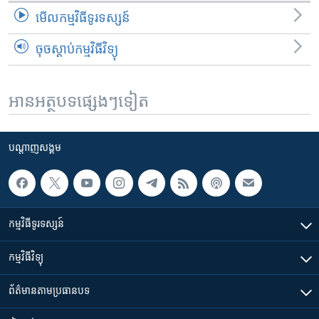
មើល​កម្មវិធី​ទូរទស្សន៍
ចុចស្តាប់កម្មវិធីវិទ្យុ
អានអត្ថបទផ្សេងៗទៀត
បណ្តាញ​សង្គម
កម្មវិធី​ទូរទស្សន៍
កម្មវិធី​វិទ្យុ
ព័ត៌មាន​តាមប្រធានបទ​