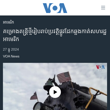
ភ្ជាប់​
ទៅ​
គេហទំព័រ​
អាមេរិក​
កម្ពុជា
ទាក់ទង
គម្រោង​តន្ត្រី​ថ្មី​រៀបរាប់​ប្រវត្តិ​ផ្លូវ​ដែក​ឆ្លងកាត់​សហ​រដ្ឋ​
រំលង​
អន្តរជាតិ
អាមេរិក
និង​
អាមេរិក
ចូល​
27 ធ្នូ 2024
ទៅ​​
ចិន
VOA News
ទំព័រ​
ហេឡូវីអូអេ
ព័ត៌មាន​​
តែ​
កម្ពុជាច្នៃប្រតិដ្ឋ
ម្តង
ព្រឹត្តិការណ៍ព័ត៌មាន
រំលង​
និង​
ទូរទស្សន៍ / វីដេអូ​
No media source currently available
ចូល​
វិទ្យុ / ផតខាសថ៍
ទៅ​
ទំព័រ​
កម្មវិធីទាំងអស់