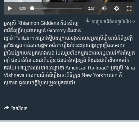
រចនា
សម្ព័ន្ធ​
0:00
2:57
Khmer English
រំលង​
ទាញ​យក​ពី​តំណភ្ជាប់​ដើម
អ្នកស្រី Rhiannon Giddens គឺជា​សិល្ប
និង​
បណ្តាញ​សង្គម
ការិនី​តន្ត្រី​ឈ្នះ​ពាន​រង្វាន់ Grammy និង​ពាន​
ចូល​
រង្វាន់ Pulitzer។ គម្រោង​ថ្មី​ចុងក្រោយ​បង្អស់​របស់​អ្នកស្រី​រៀបរាប់​អំពី​ប្រវត្តិ​
ទៅ​
ផ្លូវ​ដែក​ឆ្លងកាត់​សហរដ្ឋ​អាមេរិក។ រឿងរ៉ាវ​នេះ​បាន​បង្ហាញ​ឡើង​តាម​រយៈ​
កាន់​
ក្រសែ​ភ្នែក​របស់​អ្នក​សាងសង់​ ដែល​រួម​ទាំង​កម្មករ​ជា​ពលរដ្ឋ​អាមេរិកាំង​ស្បែក​
ទំព័រ​
ភាសា
ខ្មៅ ​ជនជាតិ​ចិន​ ជនជាតិ​ជប៉ុន ​ជនជាតិ​អៀរឡង់ ​និង​ជនជាតិ​ដើម​អាមេរិក​
ស្វែង​
ផង​ដែរ។ ​គម្រោង​នេះ​មាន​ឈ្មោះ​ថា ​American Railroad។ ​អ្នកស្រី ​Nina
រក
Vishneva ​រាយ​ការណ៍​អំពី​រឿង​នេះ​ពី​ទីក្រុង New York។ លោក ភី
សុភាដា ជូន​សេចក្ដី​ប្រែ​សម្រួល​ដូចតទៅ៖
ចែករំលែក