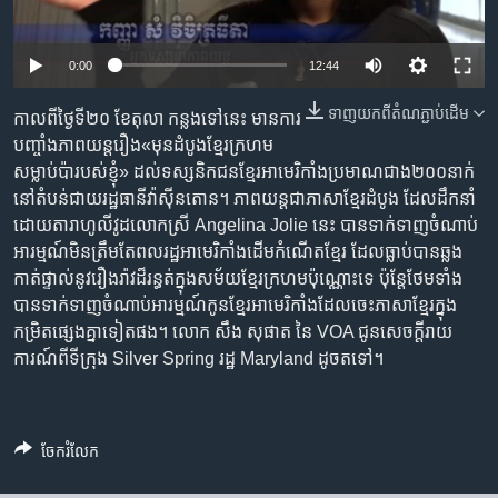
រចនា
សម្ព័ន្ធ​
Khmer English
រំលង​
0:00
12:44
និង​
បណ្តាញ​សង្គម
ចូល​
ទាញ​យក​ពី​តំណភ្ជាប់​ដើម
កាល​ពី​ថ្ងៃ​ទី២០ ខែ​តុលា កន្លង​ទៅ​នេះ មាន​ការ​
ទៅ​
បញ្ចាំង​ភាពយន្ត​រឿង​«មុន​ដំបូង​ខ្មែរ​ក្រហម‍​
កាន់​
សម្លាប់‍​ប៉ា​របស់​ខ្ញុំ‍» ដល់​ទស្សនិកជន​ខ្មែរ​អាមេរិកាំង​​ប្រមាណ​ជាង​២០០​នាក់​
ទំព័រ​
នៅ​តំបន់​ជាយ​រដ្ឋធានី​វ៉ាស៊ីនតោន។ ភាពយន្ត​ជា​ភាសា​ខ្មែរ​ដំបូង​ ដែល​ដឹកនាំ​
ភាសា
ស្វែង​
ដោយ​តារា​ហូលីវូដ​លោកស្រី Angelina Jolie នេះ​ បាន​ទាក់ទាញ​ចំណាប់​
រក
អារម្មណ៍​មិន​ត្រឹមតែ​ពលរដ្ឋ​អាមេរិកាំង​ដើម​កំណើត​ខ្មែរ​ ​ដែល​ធ្លាប់​បាន​ឆ្លង​
កាត់​ផ្ទាល់​នូវ​រឿងរ៉ាវ​ដ៏​រន្ធត់​ក្នុង​សម័យ​​ខ្មែរ​ក្រហម​ប៉ុណ្ណោះ​ទេ​ ប៉ុន្តែ​ថែម​ទាំង​
បាន​ទាក់ទាញ​ចំណាប់​អារម្មណ៍​កូន​ខ្មែរ​អាមេរិកាំង​ដែល​ចេះ​ភាសា​ខ្មែរ​ក្នុង​
កម្រិត​ផ្សេង​គ្នា​ទៀត​ផង។ លោក សឹង សុផាត នៃ​ VOA ជូន​សេចក្តី​រាយ
ការណ៍​ពី​ទីក្រុង Silver Spring រដ្ឋ Maryland ដូច​តទៅ។
ចែករំលែក