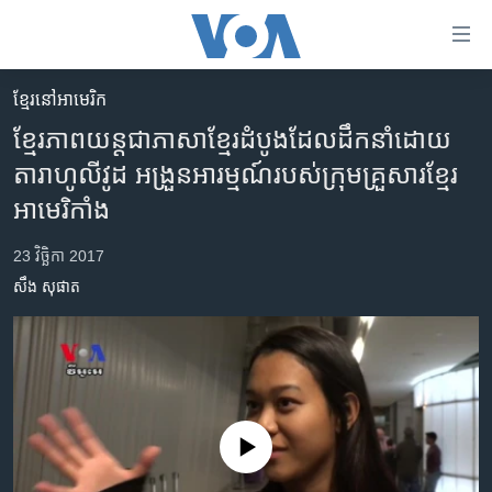
ភ្ជាប់​
ទៅ​
គេហទំព័រ​
ខ្មែរ​នៅ​អាមេរិក
កម្ពុជា
ទាក់ទង
ខ្មែរ​ភាពយន្ត​ជា​ភាសា​ខ្មែរ​ដំបូង​ដែល​ដឹកនាំ​ដោយ​
រំលង​
អន្តរជាតិ
តារា​ហូលីវូដ ​អង្រួន​អារម្មណ៍​របស់​ក្រុម​គ្រួសារ​ខ្មែរ​
និង​
អាមេរិក
អាមេរិកាំង
ចូល​
ទៅ​​
ចិន
23 វិច្ឆិកា 2017
ទំព័រ​
ហេឡូវីអូអេ
ព័ត៌មាន​​
សឹង សុផាត
តែ​
កម្ពុជាច្នៃប្រតិដ្ឋ
ម្តង
ព្រឹត្តិការណ៍ព័ត៌មាន
រំលង​
និង​
ទូរទស្សន៍ / វីដេអូ​
ចូល​
វិទ្យុ / ផតខាសថ៍
ទៅ​
No media source currently available
ទំព័រ​
កម្មវិធីទាំងអស់