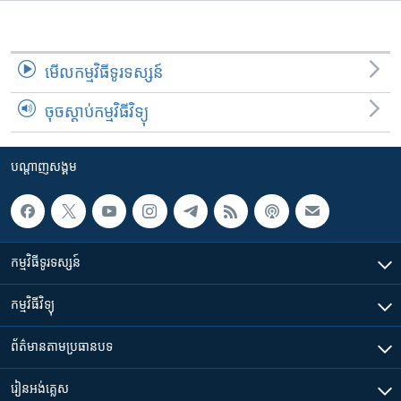
មើល​កម្មវិធី​ទូរទស្សន៍
ចុចស្តាប់កម្មវិធីវិទ្យុ
បណ្តាញ​សង្គម
កម្មវិធី​ទូរទស្សន៍
កម្មវិធី​វិទ្យុ
ព័ត៌មាន​តាមប្រធានបទ​
រៀន​​អង់គ្លេស