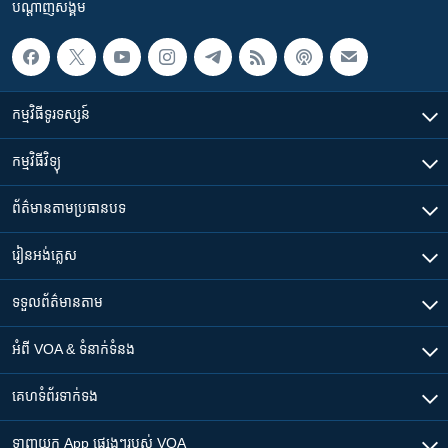
បណ្តាញ​សង្គម
កម្មវិធី​ទូរទស្សន៍
កម្មវិធី​វិទ្យុ
ព័ត៌មាន​តាមប្រធានបទ​
រៀន​​អង់គ្លេស
ទទួល​ព័ត៌មាន​តាម
អំពី​ VOA & ទំនាក់ទំនង
គេហទំព័រ​​ទាក់ទង
ទាញយក​ App ផ្សេងៗ​របស់​ VOA