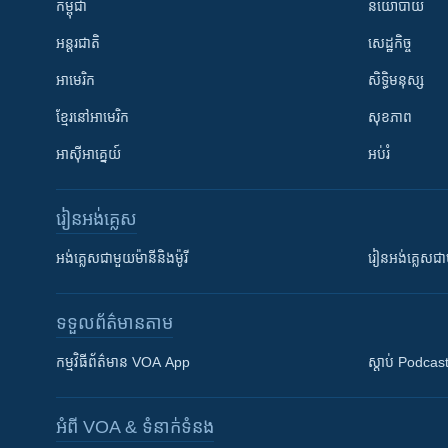
កម្ពុជា
នយោបាយ
អន្តរជាតិ
សេដ្ឋកិច្ច
អាមេរិក
សិទ្ធិមនុស្ស
ខ្មែរ​នៅអាមេរិក
សុខភាព
អាស៊ីអាគ្នេយ៍
អប់រំ
រៀន​​អង់គ្លេស
អង់គ្លេស​ជាមួយ​ម៉ានី​និង​ម៉ូរី
រៀន​​​​​​អង់គ្លេ
ទទួល​ព័ត៌មាន​តាម
កម្មវិធី​ព័ត៌មាន VOA App
ស្តាប់ Podcas
អំពី​ VOA & ទំនាក់ទំនង