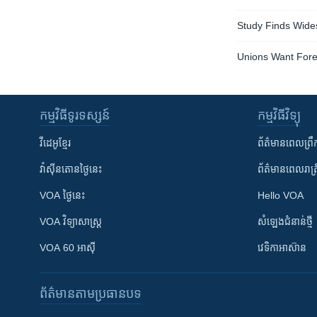
Study Finds Wide
Unions Want Fore
កម្មវិធី​ទូរទស្សន៍
កម្មវិធី​វិទ្យុ
វីដេអូ​ខ្មែរ
ព័ត៌មាន​ពេល​ព្រឹ
វ៉ាស៊ីនតោន​ថ្ងៃ​នេះ
ព័ត៌មាន​​ពេល​រាត្រ
VOA ថ្ងៃនេះ
Hello VOA
VOA ​វិទ្យាសាស្ត្រ
សំឡេង​ជំនាន់​ថ្មី
VOA 60 អាស៊ី
វេទិកា​អាស៊ាន
ព័ត៌មាន​តាមប្រធានបទ​