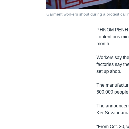
Garment workers shout during a protest call
PHNOM PENH
contentious min
month.
Workers say they
factories say th
set up shop.
The manufacturi
600,000 people
The announceme
Ker Sovannaroat
“From Oct. 20, 