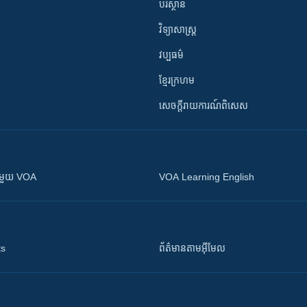
បរិស្ថាន
វិទ្យាសាស្រ្ត
វប្បធម៌
ខ្មែរក្រហម
សេចក្តីរាយការណ៍ពិសេស
ស​​ជាមួយ VOA
VOA Learning English
ts
ព័ត៌មាន​តាម​អ៊ីមែល