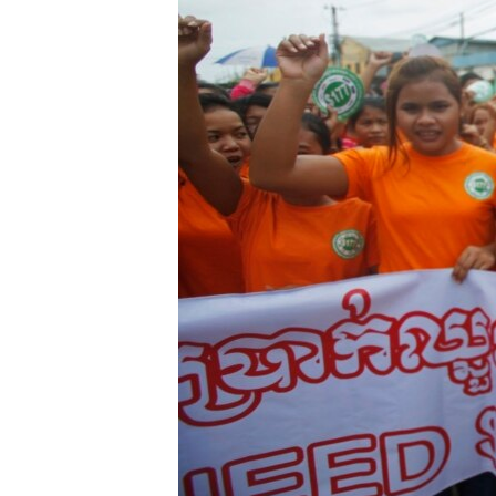
រចនា
សម្ព័ន្ធ​
រំលង​
និង​
ចូល​
ទៅ​
កាន់​
ទំព័រ​
ស្វែង​
រក