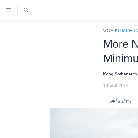
ភ្ជាប់​
ទៅ​
គេហទំព័រ​
ស្វែង​
កម្ពុជា
រក
VOA KHMER I
ទាក់ទង
អន្តរជាតិ
More N
រំលង​
និង​
អាមេរិក
Minim
ចូល​
ចិន
ទៅ​​
ទំព័រ​
ហេឡូវីអូអេ
Kong Sothanarith
ព័ត៌មាន​​
កម្ពុជាច្នៃប្រតិដ្ឋ
14 តុលា 2014
តែ​
ម្តង
ព្រឹត្តិការណ៍ព័ត៌មាន
ចែករំលែក
រំលង​
ទូរទស្សន៍ / វីដេអូ​
និង​
ចូល​
វិទ្យុ / ផតខាសថ៍
ទៅ​
កម្មវិធីទាំងអស់
ទំព័រ​