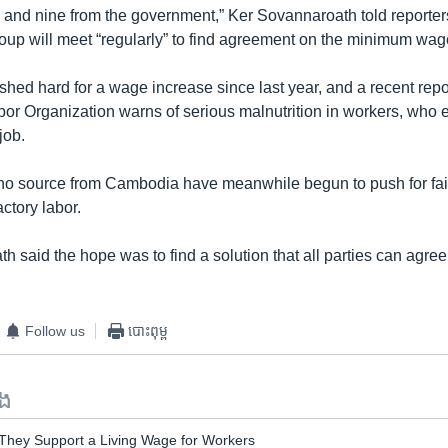
 and nine from the government,” Ker Sovannaroath told reporters
oup will meet “regularly” to find agreement on the minimum wage
hed hard for a wage increase since last year, and a recent repo
bor Organization warns of serious malnutrition in workers, who 
job.
o source from Cambodia have meanwhile begun to push for fair
ctory labor.
 said the hope was to find a solution that all parties can agree
Follow us
បោះពុម្ព
ទង
 They Support a Living Wage for Workers