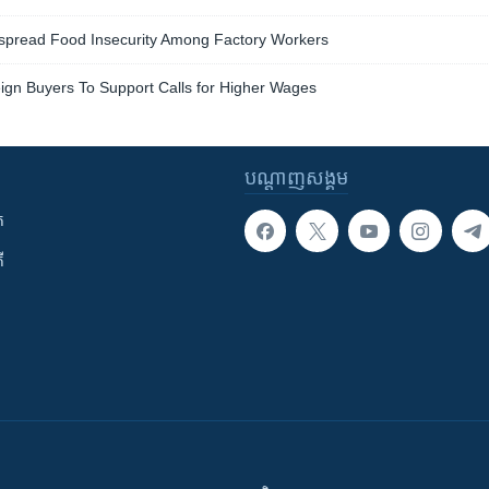
spread Food Insecurity Among Factory Workers
ign Buyers To Support Calls for Higher Wages
បណ្តាញ​សង្គម
ក
ី