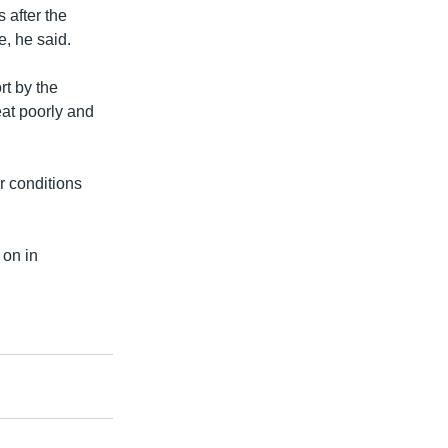
 after the
, he said.
rt by the
eat poorly and
 conditions
 on in