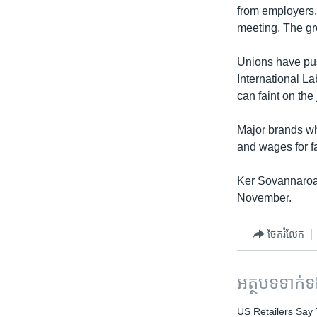
from employers,
meeting. The gr
Unions have pus
International La
can faint on the 
Major brands wh
and wages for fa
Ker Sovannaroath
November.
ចែករំលែក
អត្ថបទ​ទាក់
US Retailers Say