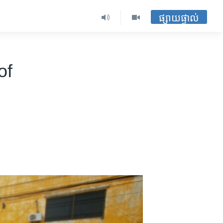
ផ្សាយផ្ទាល់
of