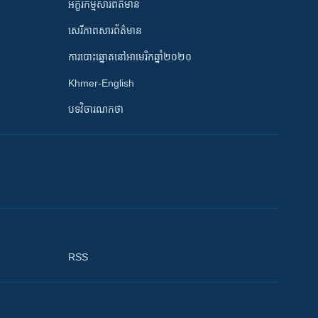
អក្ខរកម្មសារព័ត៌មាន
សេរីភាពសារព័ត៌មាន
ការបោះឆ្នោតនៅអាមេរិកឆ្នាំ២០២០
Khmer-English
បទវិចារណកថា
RSS