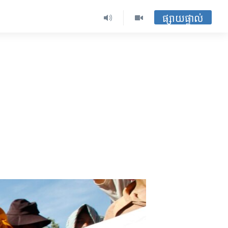
ផ្សាយផ្ទាល់