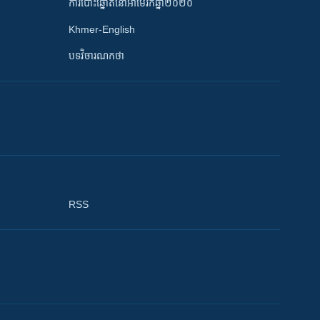
ការបោះឆ្នោតនៅអាមេរិកឆ្នាំ២០២០
Khmer-English
បទវិចារណកថា
RSS