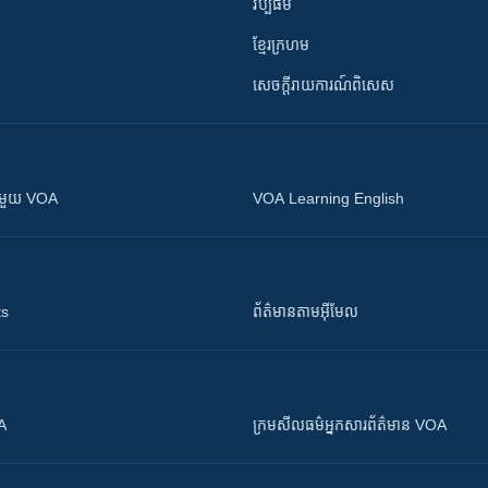
វប្បធម៌
ខ្មែរក្រហម
សេចក្តីរាយការណ៍ពិសេស
ស​​ជាមួយ VOA
VOA Learning English
ts
ព័ត៌មាន​តាម​អ៊ីមែល
OA
ក្រម​​​សីលធម៌​​​អ្នក​​​សារព័ត៌មាន VOA