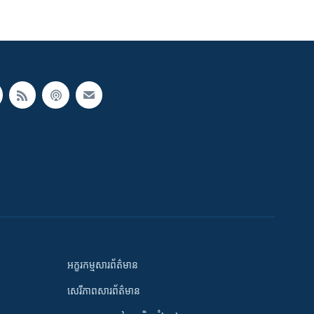
អក្ខរកម្មសារព័ត៌មាន
សេរីភាពសារព័ត៌មាន