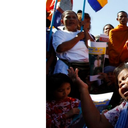
រចនា
សម្ព័ន្ធ​
រំលង​
និង​
ចូល​
ទៅ​
កាន់​
ទំព័រ​
ស្វែង​
រក