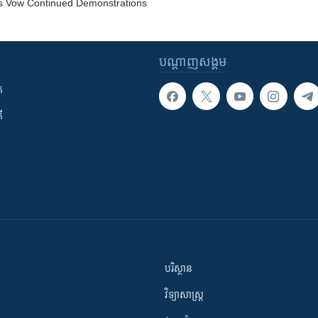
s Vow Continued Demonstrations
បណ្តាញ​សង្គម
ក
ី
បរិស្ថាន
វិទ្យាសាស្រ្ត