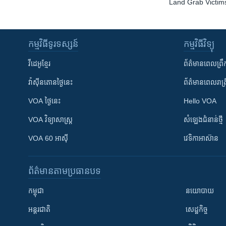
Land Grab Victim
កម្មវិធី​ទូរទស្សន៍
កម្មវិធី​វិទ្យុ
វីដេអូ​ខ្មែរ
ព័ត៌មាន​ពេល​ព្រឹ
វ៉ាស៊ីនតោន​ថ្ងៃ​នេះ
ព័ត៌មាន​​ពេល​រាត្រ
VOA ថ្ងៃនេះ
Hello VOA
VOA ​វិទ្យាសាស្ត្រ
សំឡេង​ជំនាន់​ថ្មី
VOA 60 អាស៊ី
វេទិកា​អាស៊ាន
ព័ត៌មាន​តាមប្រធានបទ​
កម្ពុជា
នយោបាយ
អន្តរជាតិ
សេដ្ឋកិច្ច