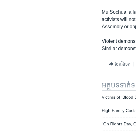
Mu Sochua, a l
activists will no
Assembly or opp
Violent demonstr
Similar demonstr
ចែករំលែក
អត្ថបទ​ទាក់
Victims of ‘Blood
High Family Cost
"On Rights Day, C