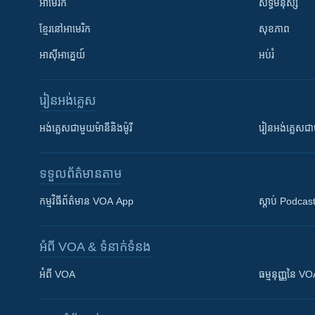
អាមេរិក
សិទ្ធិមនុស្ស
ខ្មែរ​នៅអាមេរិក
សុខភាព
អាស៊ីអាគ្នេយ៍
អប់រំ
រៀន​​អង់គ្លេស
អង់គ្លេស​ជាមួយ​ម៉ានី​និង​ម៉ូរី
រៀន​​​​​​អង់គ្លេ
ទទួល​ព័ត៌មាន​តាម
កម្មវិធី​ព័ត៌មាន VOA App
ស្តាប់ Podcas
អំពី​ VOA & ទំនាក់ទំនង
អំពី​ VOA
ធម្មនុញ្ញ​នៃ V