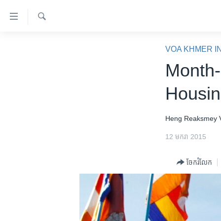
ភ្ជាប់​
ទៅ​
គេហទំព័រ​
ស្វែង​
កម្ពុជា
រក
VOA KHMER I
ទាក់ទង
អន្តរជាតិ
Month-
រំលង​
និង​
អាមេរិក
Housin
ចូល​
ចិន
ទៅ​​
ទំព័រ​
ហេឡូវីអូអេ
Heng Reaksmey
ព័ត៌មាន​​
កម្ពុជាច្នៃប្រតិដ្ឋ
12 មករា 2015
តែ​
ម្តង
ព្រឹត្តិការណ៍ព័ត៌មាន
ចែករំលែក
រំលង​
ទូរទស្សន៍ / វីដេអូ​
និង​
ចូល​
វិទ្យុ / ផតខាសថ៍
ទៅ​
កម្មវិធីទាំងអស់
ទំព័រ​