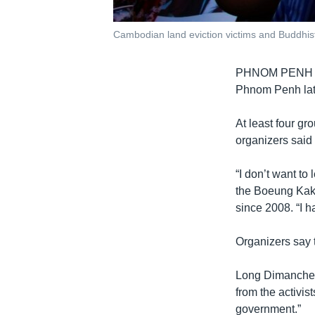
Cambodian land eviction victims and Buddhist 
PHNOM PENH
Phnom Penh late
At least four gr
organizers said
“I don’t want to
the Boeung Kak 
since 2008. “I h
Organizers say t
Long Dimanche,
from the activis
government.”