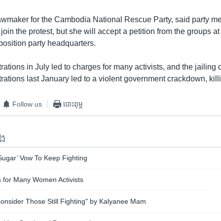
awmaker for the Cambodia National Rescue Party, said party 
t join the protest, but she will accept a petition from the groups a
osition party headquarters.
ations in July led to charges for many activists, and the jailing 
ations last January led to a violent government crackdown, killi
Follow us
បោះពុម្ព
ទង
 Sugar’ Vow To Keep Fighting
s for Many Women Activists
onsider Those Still Fighting" by Kalyanee Mam