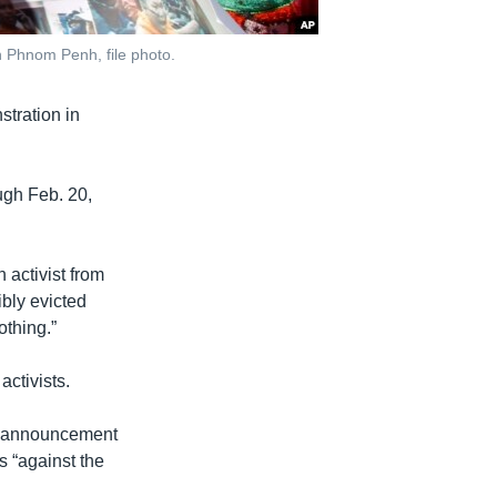
n Phnom Penh, file photo.
stration in
ough Feb. 20,
 activist from
bly evicted
othing.”
activists.
n announcement
s “against the