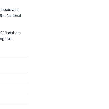
members and
t the National
of 19 of them.
ng five.