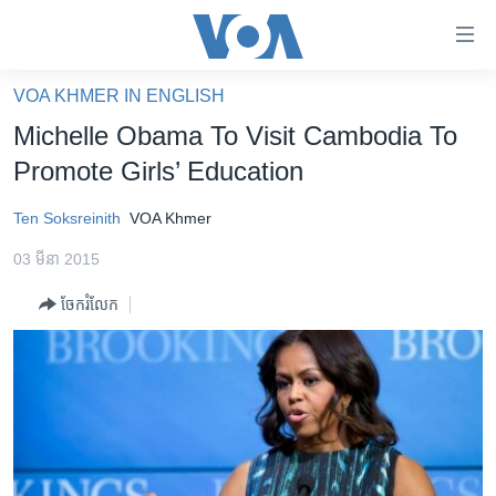
ភ្ជាប់​
ទៅ​
គេហទំព័រ​
VOA KHMER IN ENGLISH
កម្ពុជា
ទាក់ទង
Michelle Obama To Visit Cambodia To
រំលង​
អន្តរជាតិ
Promote Girls’ Education
និង​
អាមេរិក
ចូល​
Ten Soksreinith
VOA Khmer
ទៅ​​
ចិន
ទំព័រ​
03 មីនា 2015
ហេឡូវីអូអេ
ព័ត៌មាន​​
ចែករំលែក
តែ​
កម្ពុជាច្នៃប្រតិដ្ឋ
ម្តង
ព្រឹត្តិការណ៍ព័ត៌មាន
រំលង​
និង​
ទូរទស្សន៍ / វីដេអូ​
ចូល​
វិទ្យុ / ផតខាសថ៍
ទៅ​
ទំព័រ​
កម្មវិធីទាំងអស់