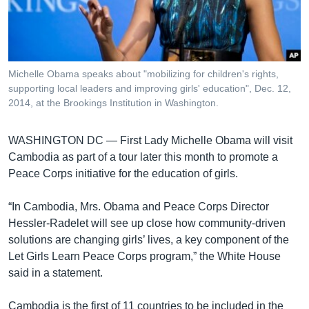
រចនា
សម្ព័ន្ធ​
Khmer English
រំលង​
និង​
បណ្តាញ​សង្គម
ចូល​
Michelle Obama speaks about "mobilizing for children's rights,
ទៅ​
supporting local leaders and improving girls' education", Dec. 12,
កាន់​
2014, at the Brookings Institution in Washington.
ទំព័រ​
ភាសា
ស្វែង​
WASHINGTON DC —
First Lady Michelle Obama will visit
រក
Cambodia as part of a tour later this month to promote a
Peace Corps initiative for the education of girls.
“In Cambodia, Mrs. Obama and Peace Corps Director
Hessler-Radelet will see up close how community-driven
solutions are changing girls’ lives, a key component of the
Let Girls Learn Peace Corps program,” the White House
said in a statement.
Cambodia is the first of 11 countries to be included in the