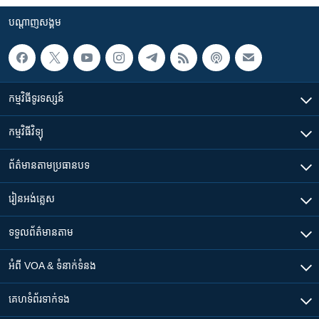
បណ្តាញ​សង្គម
កម្មវិធី​ទូរទស្សន៍
កម្មវិធី​វិទ្យុ
ព័ត៌មាន​តាមប្រធានបទ​
រៀន​​អង់គ្លេស
ទទួល​ព័ត៌មាន​តាម
អំពី​ VOA & ទំនាក់ទំនង
គេហទំព័រ​​ទាក់ទង