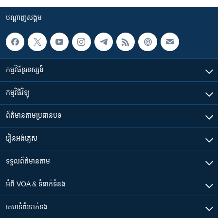
បណ្តាញ​សង្គម
កម្មវិធី​ទូរទស្សន៍
កម្មវិធី​វិទ្យុ
ព័ត៌មាន​តាមប្រធានបទ​
រៀន​​អង់គ្លេស
ទទួល​ព័ត៌មាន​តាម
អំពី​ VOA & ទំនាក់ទំនង
គេហទំព័រ​​ទាក់ទង