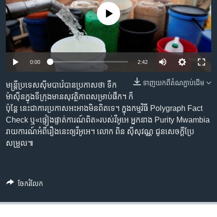
រចនា
សម្ព័ន្ធ​
No media source currently available
Khmer English
រំលង​
និង​
បណ្តាញ​សង្គម
ចូល​
ទៅ​
Auto
0:00
2:42
កាន់​
240p
ទំព័រ​
ទាញ​យក​ពី​តំណភ្ជាប់​ដើម
មន្ត្រី​ប្រទេស​ស៊ីមបាវ៉េ​បាន​ប្រកាស​ថា ទឹក
ភាសា
ស្វែង​
360p
ម៉ាស៊ីន​ក្នុង​ទីក្រុង​មាន​សុវត្ថិភាព​សម្រាប់​ផឹក។ ក៏
រក
ប៉ុន្តែ នេះ​ជា​ការប្រកាស​អះអាង​មិន​ពិត​ទេ។ ក្នុង​កម្មវិធី Polygraph Fact
480p
Auto
240p
360p
480p
Check ឬ​«ផ្ទៀងផ្ទាត់​ការណ៍​ពិត»​របស់​វីអូអេ អ្នកនាង Purity Mwambia
720p
រាយការណ៍​អំពី​រឿង​នេះ​ឲ្យ​វីអូអេ។ លោក ពិន ស៊ីសុវណ្ណ ជូន​សេចក្តី​ប្រែ
720p
1080p
សម្រួល៕
1080p
ចែករំលែក