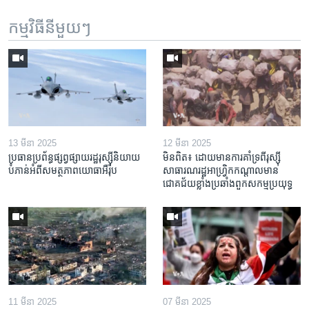
កម្មវិធី​នីមួយៗ
13 មីនា 2025
12 មីនា 2025
ប្រធាន​ប្រព័ន្ធ​ផ្សព្វផ្សាយ​រដ្ឋ​រុស្ស៊ី​និយាយ​
មិនពិត៖ ដោយ​មាន​ការគាំទ្រ​ពី​រុស្ស៊ី
បំភាន់​អំពី​សមត្ថភាព​យោធា​អឺរ៉ុប
សាធារណរដ្ឋ​អាហ្រ្វិក​កណ្តាល​មាន​
ជោគជ័យ​ខ្លាំង​​ប្រឆាំង​ពួក​សកម្ម​ប្រយុទ្ធ
11 មីនា 2025
07 មីនា 2025