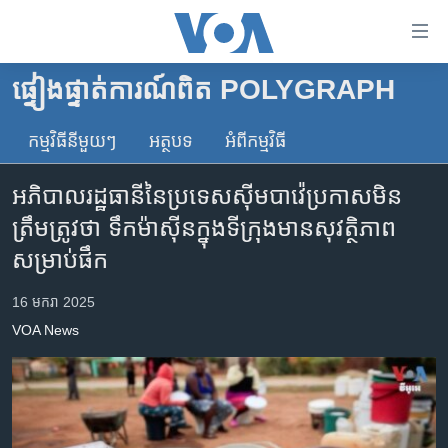
ភ្ជាប់​
ទៅ​
គេហទំព័រ​
ផ្ទៀងផ្ទាត់ការណ៍ពិត POLYGRAPH
កម្ពុជា
ទាក់ទង
រំលង​
កម្មវិធី​នីមួយៗ
អត្ថបទ​
អំពី​កម្មវិធី​
អន្តរជាតិ
និង​
អាមេរិក
ចូល​
អភិបាល​រដ្ឋធានី​នៃ​ប្រទេស​ស៊ីមបាវ៉េ​ប្រកាស​មិន​
ទៅ​​
ចិន
ត្រឹមត្រូវ​ថា ទឹកម៉ាស៊ីន​ក្នុង​ទីក្រុង​មាន​សុវត្ថិភាព​
ទំព័រ​
ហេឡូវីអូអេ
សម្រាប់​ផឹក
ព័ត៌មាន​​
តែ​
កម្ពុជាច្នៃប្រតិដ្ឋ
16 មករា 2025
ម្តង
ព្រឹត្តិការណ៍ព័ត៌មាន
រំលង​
VOA News
និង​
ទូរទស្សន៍ / វីដេអូ​
ចូល​
វិទ្យុ / ផតខាសថ៍
ទៅ​
ទំព័រ​
កម្មវិធីទាំងអស់