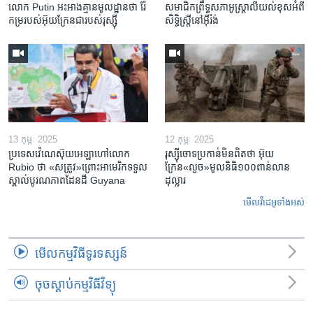
លោក Putin អះអាង​គ្មាន​មូលដ្ឋាន​ថា រ៉ែ​
សមាជិកព្រឹទ្ធសភាអូស្ត្រាលីយល់ខុសអំពី
កម្រ​របស់​អ៊ុយក្រែន​ជា​របស់​រុស្ស៊ី
សិទ្ធិស្ត្រីនៅអ៊ីរ៉ង់
13 កុម្ភៈ 2025
12 កុម្ភៈ 2025
ប្រទេសវ៉េណេស៊ុយអេឡាហៅលោក
រុស្ស៊ីចោទប្រកាន់មិនពិតថា អ៊ុយ
Rubio ថា «សត្រូវ»ព្រោះអាមេរិកទទួល
ក្រែន«លួច»មូលនិធិ១០០ពាន់លាន
ស្គាល់បូរណភាពដែនដី Guyana
ដុល្លារ
មើល​វីដេអូ​ទាំង​អស់
មើល​កម្មវិធី​ទូរទស្សន៍
ចុចស្តាប់កម្មវិធីវិទ្យុ