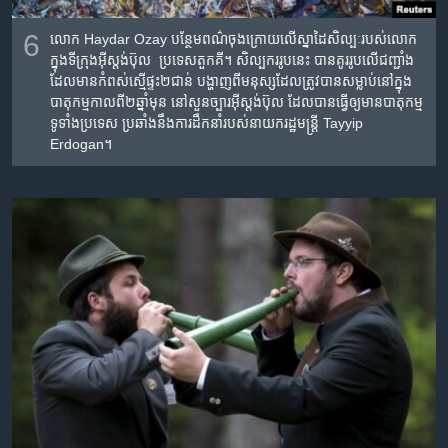
6
លោក​ Haydar Ozay បន្ថែម​ពណ៌​ចុង​ក្រោយ​លើ​ស្នាដៃ​សិល្បៈ​របស់​លោក​
ក្នុង​ទីក្រុង​អ៊ីស្តង់​ប៊ុល ​ ប្រទេស​តួកគី។ សិល្បករ​រូប​នេះ​ បាន​គូរ​រូប​លើ​ជញ្ជាំង​
ដែល​មាន​កំពស់​ស្មើ​ផ្ទះ​២​ជាន់​ បង្ហាញ​ពី​មនុស្ស​ដែល​ត្រូវ​បាន​សម្លាប់​នៅ​ក្នុង​
បាតុកម្ម​កាល​ពី​២​ឆ្នាំ​មុន​ នៅ​សួន​ច្បារ​អ៊ីស្តង់ប៊ុល​ ដែល​បាន​ធ្វើ​ឲ្យ​មាន​បាតុកម្ម​
ទូទាំង​ប្រទេស​ ប្រឆាំង​នឹង​ការដឹក​នាំ​របស់​នាយករដ្ឋ​មន្រ្តី​​ Tayyip
Erdogan។