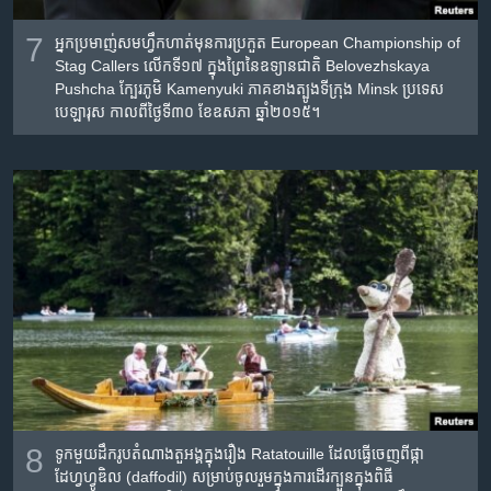
7
អ្នក​ប្រមាញ់​សម​ហ្វឹក​ហាត់​មុន​ការ​ប្រកួត​ European Championship of
Stag Callers លើក​ទី​១៧​ ក្នុង​ព្រៃ​នៃ​ឧទ្យាន​ជាតិ​ Belovezhskaya
Pushcha ក្បែរ​ភូមិ​ Kamenyuki ភាគ​ខាង​ត្បូង​ទីក្រុង Minsk ប្រទេស​
បេឡារុស​ កាល​ពី​ថ្ងៃ​ទី​៣០​ ខែ​ឧសភា​ ឆ្នាំ​២០១៥។
8
ទូក​មួយ​​ដឹក​រូប​តំណាង​តួអង្គ​ក្នុង​រឿង​ Ratatouille ដែល​ធ្វើ​ចេញ​ពី​ផ្កា​
ដែហ្វហ្វូឌិល (daffodil) សម្រាប់​ចូលរួម​ក្នុង​ការដើរ​ក្បួន​ក្នុង​ពិធី​