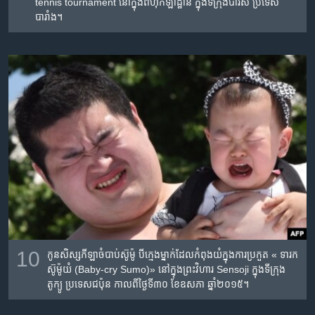
tennis tournament នៅ​ក្នុង​ពហុកីឡាដ្ឋាន​ ក្នុង​ទីក្រុង​ប៉ារីស​ ប្រទេស​
បារាំង។
10
កូន​សិស្ស​កីឡា​ចំបាប់​ស៊ូម៉ូ ​បី​ក្មេង​ម្នាក់​ដែល​កំពុង​យំ​ក្នុង​ការប្រកួត​ « ទារក​
ស៊ូម៉ូ​​យំ (Baby-cry Sumo)» នៅ​ក្នុង​ព្រះវិហារ​ Sensoji ក្នុង​ទីក្រុង​
តូក្យូ​ ប្រទេស​ជប៉ុន​ កាល​ពី​ថ្ងៃ​ទី​៣០ ខែ​ឧសភា​ ឆ្នាំ​២០១៥។