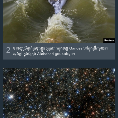
2
មនុស្ស​ស្រី​ម្នាក់​ជ្រមុជ​ខ្លួន​ឲ្យ​ត្រជាក់​ក្នុង​ទន្លេ​ Ganges នៅ​ក្នុង​ព្រឹក​មួយ​នា​
រដូវ​ក្តៅ​ ក្នុង​ទីក្រុង​ Allahabad ប្រទេស​ឥណ្ឌា។