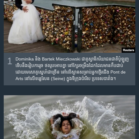
រចនា
សម្ព័ន្ធ​
Khmer English
រំលង​
និង​
បណ្តាញ​សង្គម
ចូល​
ទៅ​
កាន់​
ទំព័រ​
ភាសា
1
Dominika និង​ Bartek Mieczkowski ជា​គូ​ស្វាមី​ភរិយា​ជន​ជាតិ​ប៉ូឡូញ​​
ស្វែង​
ទើប​នឹង​រៀប​ការ​រួច​ ថត​រូប​អោប​គ្នា​ នៅ​ក្បែរ​ចម្រឹង​ដែក​ដែល​មាន​កឹប​ជាប់​
រក
ដោយ​មេសោ​គូ​ស្នេហ៍​ជា​ច្រើន​ នៅ​លើ​ស្ពាន​សម្រាប់​អ្នក​ថ្មើរ​ជើង​ Pont de
Arts នៅ​លើ​ទន្លេ​សែន​ (Seine) ក្នុង​ទីក្រុង​ប៉ារីស​ ប្រទេស​បារាំង។