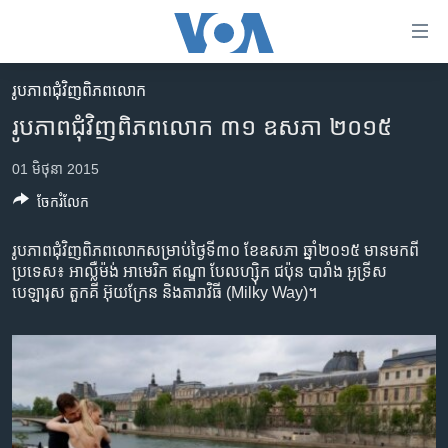
ភ្ជាប់​
ទៅ​
គេហទំព័រ​
រូបភាព​ជុំ​វិញ​ពិភពលោក
កម្ពុជា
ទាក់ទង
រូបភាព​ជុំវិញ​ពិភពលោក​ ៣១ ឧសភា ២០១៥
រំលង​
អន្តរជាតិ
និង​
01 មិថុនា 2015
អាមេរិក
ចូល​
ចែករំលែក
ទៅ​​
ចិន
ទំព័រ​
ហេឡូវីអូអេ
រូប​ភាព​ជុំវិញ​ពិភពលោក​សម្រាប់​ថ្ងៃ​ទី​៣០ ខែ​ឧសភា​ ឆ្នាំ​២០១៥​ មាន​មក​ពី​
ព័ត៌មាន​​
ប្រទេស៖ អាល្លឺម៉ង់ អាមេរិក​ ឥណ្ឌា​ បែលហ្ស៊ិក ជប៉ុន​ បារាំង​ អូទ្រីស​
តែ​
កម្ពុជាច្នៃប្រតិដ្ឋ
បេឡារុស​ តួកគី អ៊ុយក្រែន​ និង​តារាវិធី​ (Milky Way)។​
ម្តង
ព្រឹត្តិការណ៍ព័ត៌មាន
រំលង​
និង​
ទូរទស្សន៍ / វីដេអូ​
ចូល​
វិទ្យុ / ផតខាសថ៍
ទៅ​
ទំព័រ​
កម្មវិធីទាំងអស់