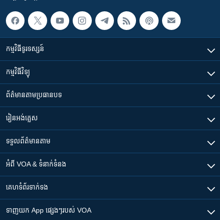
កម្មវិធី​ទូរទស្សន៍
កម្មវិធី​វិទ្យុ
ព័ត៌មាន​តាមប្រធានបទ​
រៀន​​អង់គ្លេស
ទទួល​ព័ត៌មាន​តាម
អំពី​ VOA & ទំនាក់ទំនង
គេហទំព័រ​​ទាក់ទង
ទាញយក​ App ផ្សេងៗ​របស់​ VOA