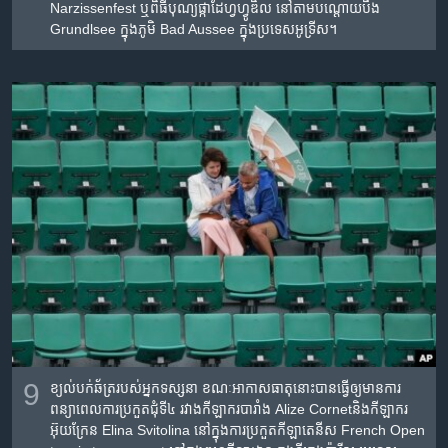
Narzissenfest ឬ​ពិធី​បុណ្យ​ផ្កា​ដែហ្វហ្វូឌិល​ នៅ​តាម​បណ្តោយ​បឹង​​
Grundlsee ក្នុង​ភូមិ​ Bad Aussee ក្នុង​ប្រទេស​អូទ្រីស។
9
ខ្យល់​បក់​ឆ័ត្រ​របស់​អ្នក​ទស្សនា​ ខណៈ​អាកាសធាតុ​នោះ​បាន​ធ្វើ​ឲ្យ​មាន​ការ
ពន្យា​ពេល​ការប្រកួត​ជុំ​ទី​៤​ រវាង​កីឡាករ​បារាំង​ Alize Cornetនិង​កីឡាករ​
អ៊ុយក្រែន Elina Svitolina​ នៅ​ក្នុង​ការប្រកួត​កីឡា​​តេនីស​ French Open​