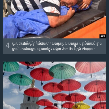
4
បុរស​ជន​ជាតិ​ស៊ីរី​ម្នាក់​យំ​ឱប​សាកសព​កូន​ប្រុស​របស់​ខ្លួន​ បន្ទាប់​ពី​ការបំផ្លោង​
គ្រាប់បែក​ដោយ​ក្រុម​ឧទ្ទាម​នៅ​ក្នុង​សង្កាត់​ Jamilia ទីក្រុង​ Aleppo ។