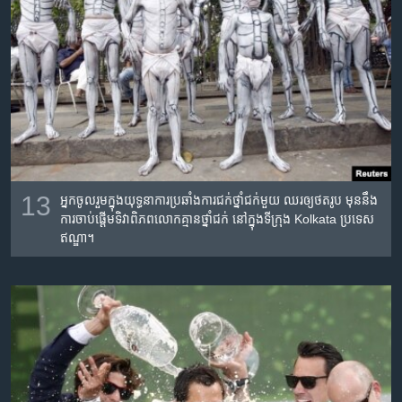
13
អ្នក​ចូល​រួម​ក្នុង​យុទ្ធនាការ​ប្រឆាំង​ការជក់​ថ្នាំ​ជក់​មួយ​ ឈរ​ឲ្យ​ថត​រូប​ មុន​នឹង​
ការចាប់​ផ្តើម​ទិវា​ពិភពលោក​គ្មាន​ថ្នាំ​ជក់​ នៅ​ក្នុង​ទីក្រុង​ Kolkata ប្រទេស​
ឥណ្ឌា។