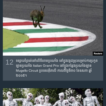
12
ទន្សាយ​ព្រៃ​រត់​នៅ​លើ​ទីលាន​ប្រណាំង​ នៅ​ក្នុង​វគ្គ​ជម្រុះ​សម្រាប់​ការប្រកួត​
ឡាន​ប្រណាំង​ Italian Grand Prix នៅ​ក្នុង​កន្លែង​ប្រណាំង​ឡាន​
Mugello Circuit ប្រទេស​អ៊ីតាលី​ កាល​ពី​ថ្ងៃ​ទី​៣០​ ខែ​ឧសភា​ ឆ្នាំ​
២០១៥។