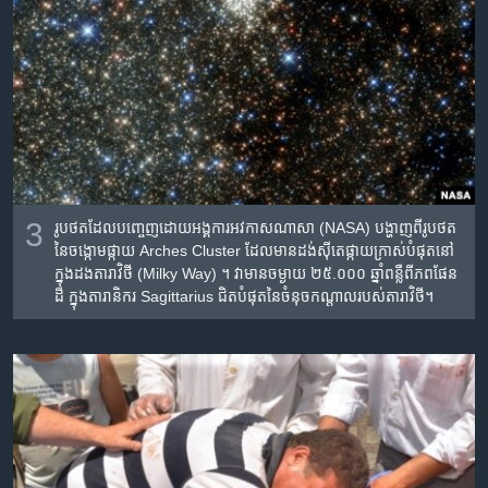
3
រូប​ថត​ដែល​បញ្ចេញ​ដោយអង្គការ​អវកាស​ណាសា​ (NASA) បង្ហាញ​ពី​រូបថត​
នៃ​ចង្កោម​ផ្កាយ​ Arches Cluster ដែល​មាន​ដង់ស៊ីតេ​ផ្កាយ​ក្រាស់​បំផុត​នៅ​
ក្នុង​ដង​តារា​វិថី (Milky Way) ។​ វា​មាន​ចម្ងាយ​ ២៥.០០០​ ឆ្នាំ​ពន្លឺ​ពី​ភព​ផែន​
ដី​ ក្នុង​តារានិករ​ Sagittarius ជិត​បំផុត​នៃ​ចំនុច​កណ្តាល​របស់​តារាវិថី។