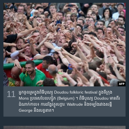
11
អ្នក​ចូល​រួម​ក្នុង​ពិធី​បុណ្យ Doudou folkloric festival ​ក្នុង​ទីក្រុង
Mons​ ប្រទេស​បែលហ្ស៊ិក (Belgium)​ ។​ ពិធី​បុណ្យ​ Doudou មាន​ពីរ​
ដំណាក់​កាល​៖ ការដង្ហែ​វត្ថុ​សក្ការៈ Waltrude និង​ចម្បាំង​រវាង​សន្តី​
George នឹង​សត្វនាគ។