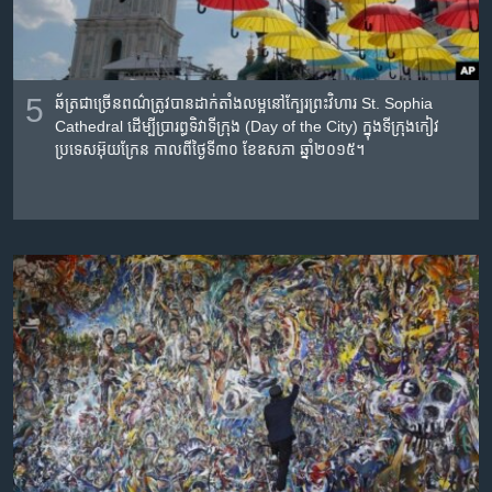
5
ឆ័ត្រ​ជា​ច្រើន​ពណ៌​ត្រូវ​បាន​ដាក់​តាំង​លម្អ​នៅ​ក្បែរ​ព្រះវិហារ​ St. Sophia
Cathedral ដើម្បី​ប្រារព្ធ​ទិវា​ទីក្រុង​ (Day of the City) ក្នុង​ទីក្រុងកៀវ
ប្រទេស​អ៊ុយ​ក្រែន​ កាល​ពី​ថ្ងៃ​ទី​៣០ ខែ​ឧសភា​ ឆ្នាំ​២០១៥។