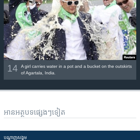
14
A girl carries water in a pot and a bucket on the outskirts
of Agartala, India.
អានអត្ថបទផ្សេងៗទៀត
បណ្តាញ​សង្គម