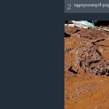
2
ឧទ្ធម្ភាចក្រ​យោធា​តួកគី ចូល