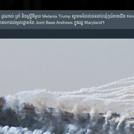
​​ ដូណាល់ ត្រាំ និង​ស្ត្រី​ទីមួយ Melania Trump ស្វាគមន៍​ដល់​ជន​ជាប់​ឃុំ​កូរ៉េ​ខាង​
ន​​មក​ដល់​មូលដ្ឋាន​ទ័ព Joint Base Andrews ក្នុង​រដ្ឋ​ Maryland។