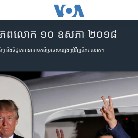
វិញពិភព​លោក ១០ ឧសភា ២០១៨
ខាន់ៗ​ និង​ទិដ្ឋាភាព​នានា​មក​ពី​ប្រទេស​ផ្សេងៗ​ជុំវិញ​ពិភពលោក។