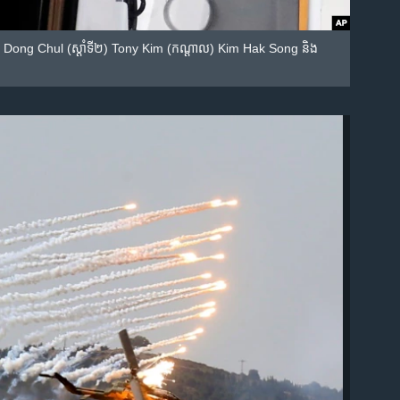
ជើង Kim Dong Chul (ស្តាំទី២) Tony Kim​ (កណ្ដាល) Kim Hak Song និង​