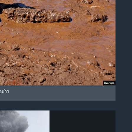
កេនយ៉ា។