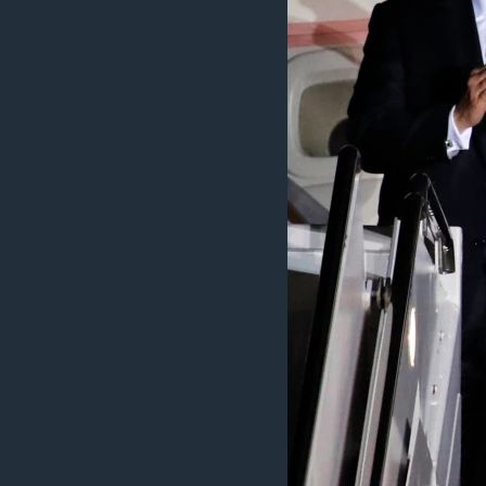
រចនា
សម្ព័ន្ធ​
រំលង​
និង​
ចូល​
ទៅ​
កាន់​
ទំព័រ​
ស្វែង​
រក