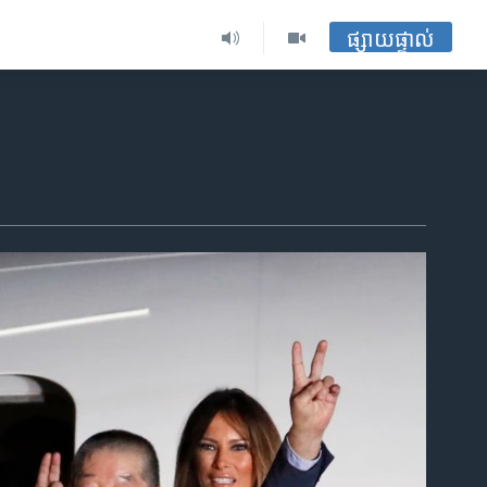
ផ្សាយផ្ទាល់