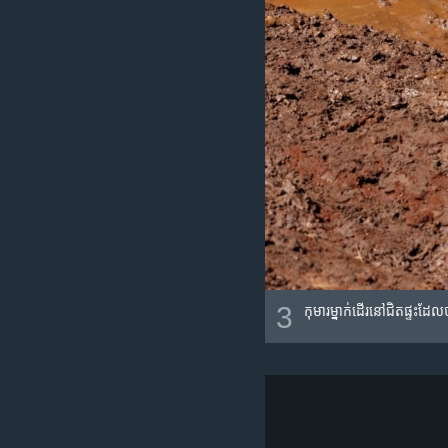
3
កុមារ​ម្នាក់​ដើរ​នៅ​ជិត​ផ្ទះ​