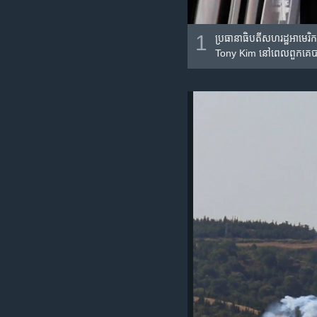
1
ប្រធានាធិបតីសហរដ្ឋ​អាមេរិក
Tony Kim នៅ​ពេល​ពួក​គេ​បា