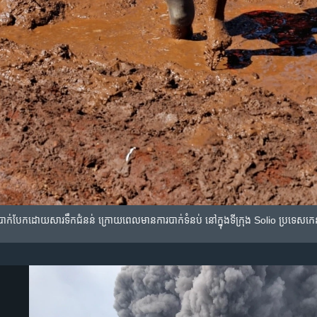
ដែល​បាក់​បែក​ដោយ​សារ​ទឹក​ជំនន់​ ក្រោយ​ពេល​មាន​ការ​បាក់​ទំនប់​ នៅ​ក្នុង​ទីក្រុង Solio ប្រទេស​