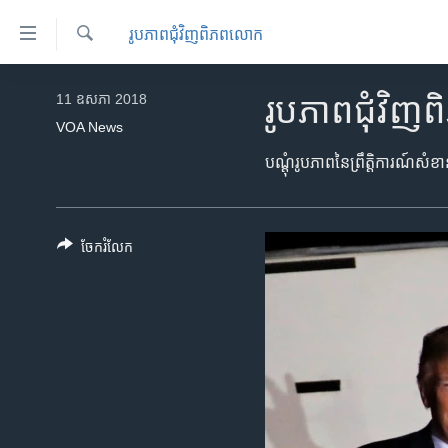
ភ្ជាប់​
រូបភាព​ជុំ​វិញ​ពិភពលោក
ទៅ​
គេហទំព័រ​
ស្វែង​
កម្ពុជា
រក
11 ឧសភា 2018
រូបភាព​ជុំ​
ទាក់ទង
អន្តរជាតិ
VOA News
រំលង​
និង​
អាមេរិក
បណ្ដុំ​រូបភាព​នៃ​ព្រឹត្តិការណ៍​សំ
ចូល​
ចិន
ទៅ​​
ទំព័រ​
ហេឡូវីអូអេ
ចែករំលែក
ព័ត៌មាន​​
កម្ពុជាច្នៃប្រតិដ្ឋ
តែ​
ម្តង
ព្រឹត្តិការណ៍ព័ត៌មាន
រំលង​
ទូរទស្សន៍ / វីដេអូ​
និង​
ចូល​
វិទ្យុ / ផតខាសថ៍
ទៅ​
កម្មវិធីទាំងអស់
ទំព័រ​