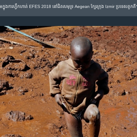
រួម​ក្នុង​ការ​ហ្វឹកហាត់​ EFES 2018 នៅ​ជិត​សមុទ្រ Aegean ក្បែរ​ក្រុង Izmir ប្រទេស​តួកគី