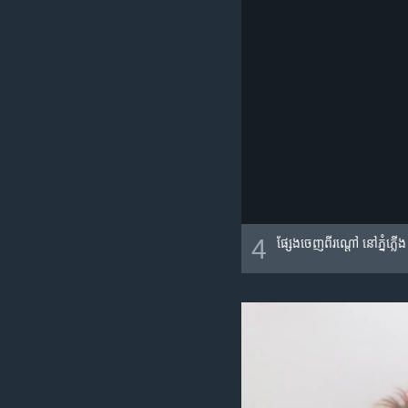
4
ផ្សែង​ចេញ​ពី​រណ្ដៅ​ នៅ​ភ្នំភ្ល