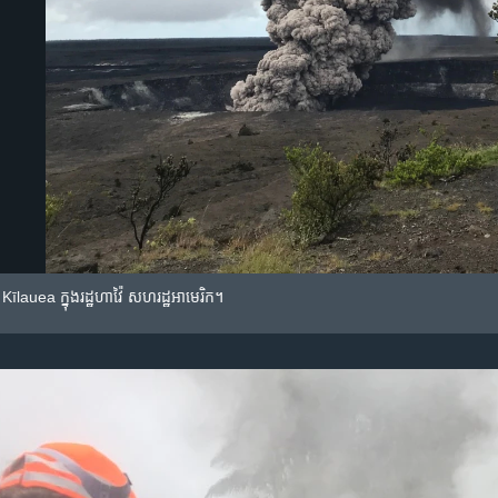
ើង​ Kīlauea ក្នុង​រដ្ឋ​ហាវ៉ៃ សហរដ្ឋ​អាមេរិក។