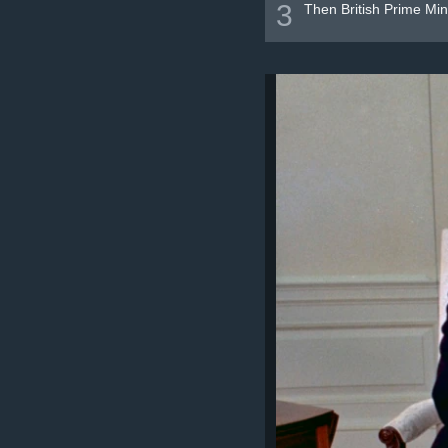
3
Then British Prime Min