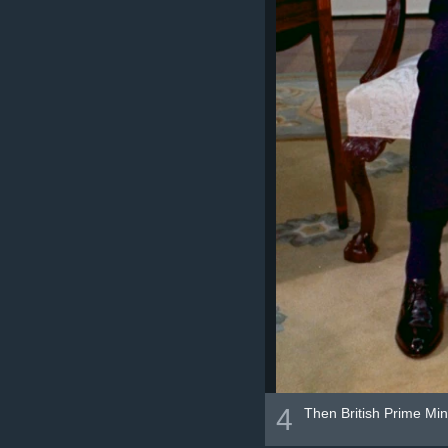
4
Then British Prime Min