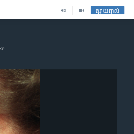
ផ្សាយផ្ទាល់
ke.