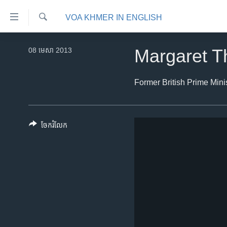
ភ្ជាប់​
VOA KHMER IN ENGLISH
ទៅ​
គេហទំព័រ​
ស្វែង​
កម្ពុជា
រក
08 មេសា 2013
Margaret T
ទាក់ទង
អន្តរជាតិ
រំលង​
និង​
អាមេរិក
Former British Prime Minis
ចូល​
ចិន
ទៅ​​
ទំព័រ​
ហេឡូវីអូអេ
ចែករំលែក
ព័ត៌មាន​​
កម្ពុជាច្នៃប្រតិដ្ឋ
តែ​
ម្តង
ព្រឹត្តិការណ៍ព័ត៌មាន
រំលង​
ទូរទស្សន៍ / វីដេអូ​
និង​
ចូល​
វិទ្យុ / ផតខាសថ៍
ទៅ​
កម្មវិធីទាំងអស់
ទំព័រ​