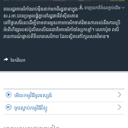
រចនា
សម្ព័ន្ធ​
ទាញ​យក​ពី​តំណភ្ជាប់​ដើម
ពលរដ្ឋ​អាមេរិកាំង​​រាប់​ម៉ឺន​នាក់​មក​ពី​រដ្ឋនានា​​ក្នុង​
Khmer English
រំលង​
ស.រ.អា.​បាន​ប្រមូល​ផ្តុំ​គ្នា​នៅ​រដ្ឋធានី​វ៉ាស៊ីនតោន​
និង​
នៅ​ថ្ងៃ​សៅរ៍​​នេះ​ដើម្បី​ទាម​ទារ​ឲ្យ​សភា​អាមេរិក​ចាត់​វិធានការ​ទល់​នឹង​ការ​ប្រើ​
បណ្តាញ​សង្គម
ចូល​
អំពើ​ហិង្សា​របស់​ប៉ូលិស​លើ​ជន​ជាតិ​អាមេរិកាំង​ស្បែក​ខ្មៅ។ ​លោក​ប៉ូច រាសី ​​
ទៅ​
រាយ​ការណ៍​ផ្ទាល់​ពី​ទីលាន​សេរីភាព ​ដែល​ស្ថិត​នៅ​ក្បែរ​សេតវិមាន៕
កាន់​
ទំព័រ​
ភាសា
ស្វែង​
ចែករំលែក
រក
មើល​កម្មវិធី​ទូរទស្សន៍
ចុចស្តាប់កម្មវិធីវិទ្យុ