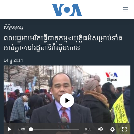
ភ្ជាប់​
ទៅ​
គេហទំព័រ​
សិទ្ធិ​មនុស្ស
កម្ពុជា
ទាក់ទង
ពលរដ្ឋអាមេរិក​ធ្វើ​បាតុកម្ម​«យុត្តិធម៌​សម្រាប់​ទាំង​
រំលង​
អន្តរជាតិ
អស់គ្នា»​នៅរ​ដ្ឋធានី​វ៉ាស៊ីនតោន
និង​
អាមេរិក
ចូល​
14 ធ្នូ 2014
ទៅ​​
ចិន
ទំព័រ​
ហេឡូវីអូអេ
ព័ត៌មាន​​
តែ​
កម្ពុជាច្នៃប្រតិដ្ឋ
ម្តង
ព្រឹត្តិការណ៍ព័ត៌មាន
រំលង​
No media source currently available
និង​
ទូរទស្សន៍ / វីដេអូ​
ចូល​
វិទ្យុ / ផតខាសថ៍
ទៅ​
ទំព័រ​
កម្មវិធីទាំងអស់
0:00
8:53