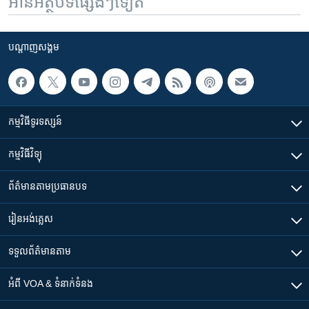
អានអត្ថបទផ្សេងៗទៀត
បណ្តាញ​សង្គម
កម្មវិធី​ទូរទស្សន៍
កម្មវិធី​វិទ្យុ
ព័ត៌មាន​តាមប្រធានបទ​
រៀន​​អង់គ្លេស
ទទួល​ព័ត៌មាន​តាម
អំពី​ VOA & ទំនាក់ទំនង