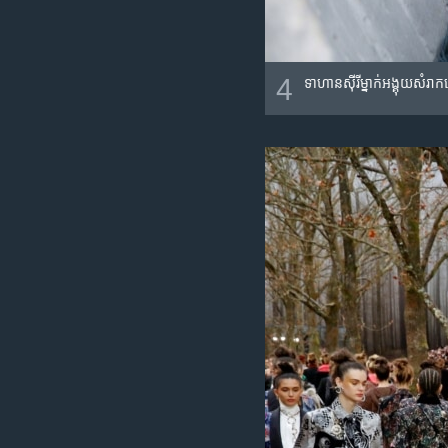
4
ទាហាន​​ស៊ីរី​​​ម្នាក់​អង្គុយ​សំរាក