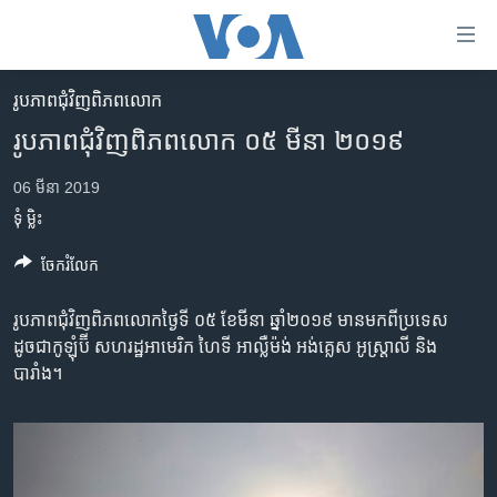
ភ្ជាប់​
ទៅ​
គេហទំព័រ​
រូបភាព​ជុំ​វិញ​ពិភពលោក
កម្ពុជា
ទាក់ទង
រូបភាព​ជុំវិញ​ពិភពលោក ០៥ មីនា ២០១៩
រំលង​
អន្តរជាតិ
និង​
06 មីនា 2019
អាមេរិក
ចូល​
ទុំ ម្លិះ
ទៅ​​
ចិន
ទំព័រ​
ចែករំលែក
ហេឡូវីអូអេ
ព័ត៌មាន​​
តែ​
កម្ពុជាច្នៃប្រតិដ្ឋ
រូបភាព​ជុំវិញ​ពិភពលោកថ្ងៃទី ០៥ ខែ​មីនា ឆ្នាំ​២០១៩ មាន​មកពី​ប្រទេស​
ម្តង
ដូចជា​កូឡុំប៊ី សហរដ្ឋ​អាមេរិក ហៃទី អាល្លឺម៉ង់ អង់គ្លេស​ អូស្រ្តាលី​ និង​
ព្រឹត្តិការណ៍ព័ត៌មាន
រំលង​
បារាំង។
និង​
ទូរទស្សន៍ / វីដេអូ​
ចូល​
វិទ្យុ / ផតខាសថ៍
ទៅ​
ទំព័រ​
កម្មវិធីទាំងអស់