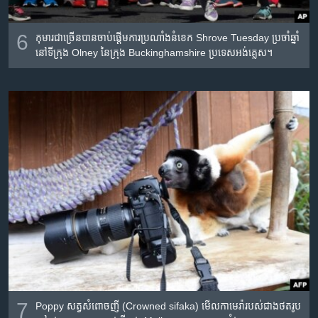
6
កុមារ​ជាច្រើន​បាន​ចាប់​ផ្តើម​ការ​ប្រណាំង​នំខេក​ Shrove Tuesday ប្រចាំ​ឆ្នាំ​
នៅ​ទីក្រុង​ Olney នៃ​ក្រុង Buckinghamshire ប្រទេស​អង់គ្លេស។
7
Poppy សត្វ​សំពោច​ញី (Crowned sifaka​) មើល​កាមេរ៉ា​របស់​ជាង​ថត​រូប​