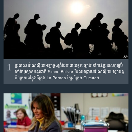
រចនា
សម្ព័ន្ធ​
Khmer English
រំលង​
និង​
បណ្តាញ​សង្គម
ចូល​
ទៅ​
កាន់​
ទំព័រ​
ភាសា
ស្វែង​
រក
1
ប្រជាជន​វ៉េណេស៊ុយ​អេឡា​ឆ្លង​ព្រំដែនដោយ​ខុស​ច្បាប់​នៅ​កាន់​ប្រទេស​កូឡុំប៊ី​
នៅ​ក្បែរ​ស្ពាន​អន្តរជាតិ Simon Bolivar ដែល​អាជ្ញាធរ​វ៉េណេស៊ុយអេឡា​បន្ត​
បិទ​ច្រក​នៅ​ក្នុង​ទីក្រុង​ La Parada ក្បែរ​ទីក្រុង​ Cucuta។