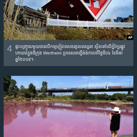
4
ផ្ទះ​បញ្ច្រាស​មួយ​បាន​បើក​ឲ្យ​ភ្ញៀវទេសចរ​ចូល​ទស្សនា​ ស្ថិត​នៅ​លើ​ភ្នំ​ក្បែរ​ផ្លូវ​
ហាយវ៉េ​ក្នុង​ទីក្រុង​ Wertheim ប្រទេស​អាល្លឺម៉ង់​កាលពី​ថ្ងៃទី​០៤ ខែ​មីនា
ឆ្នាំ២០១៩។