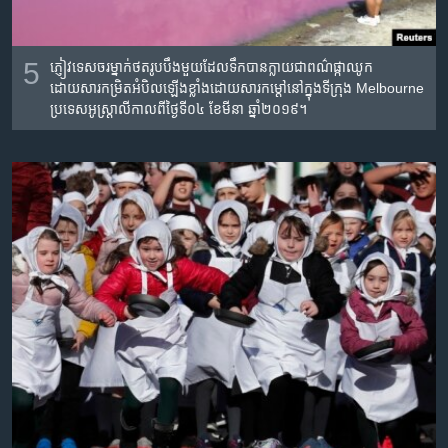
5
ភ្ញៀវ​ទេសចរ​ម្នាក់​ថត​រូប​បឹង​មួយ​ដែល​ទឹក​បាន​ក្លាយ​ជាពណ៌​ផ្កាឈូក​
ដោយសារ​កម្រិត​អំបិល​ឡើង​ខ្លាំង​ដោយសារ​កម្តៅ​នៅក្នុង​ទីក្រុង​ Melbourne
ប្រទេស​អូស្រ្តាលី​កាលពី​ថ្ងៃទី​០៤ ខែមីនា ឆ្នាំ២០១៩។