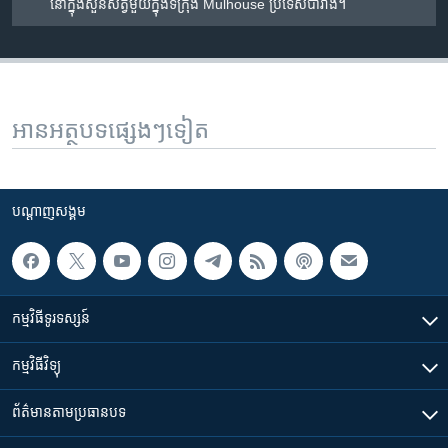
នៅ​ក្នុង​សួន​សត្វ​មួយ​ក្នុង​ទីក្រុង​​ Mulhouse ប្រទេស​បារាំង។
អានអត្ថបទផ្សេងៗទៀត
បណ្តាញ​សង្គម
កម្មវិធី​ទូរទស្សន៍
កម្មវិធី​វិទ្យុ
ព័ត៌មាន​តាមប្រធានបទ​