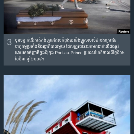
3
បុរស​ម្នាក់​ដើរ​កាត់​កង់ឡាន​ដែល​កំពុង​ឆេះ​និង​ម្ឈូស​របស់​ជនរងគ្រោះ​នៃ​
បាតុកម្ម​ប្រឆាំង​នឹង​រដ្ឋាភិបាល​មួយ​ ដែល​ត្រូវ​បាន​យក​មកដាក់​លើ​ដង​ផ្លូវ​
ដោយ​សាច់ញាតិ​ក្នុង​ទីក្រុង​ Port-au-Prince ប្រទេស​ហៃទី​កាល​ពី​ថ្ងៃទី​០៤
ខែមីនា ឆ្នាំ២០១៩។