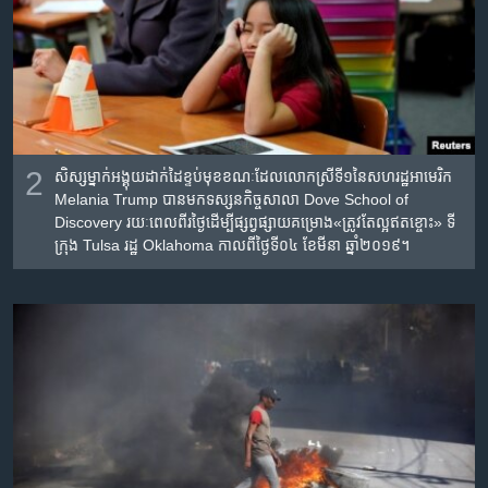
2
សិស្ស​ម្នាក់​អង្គុយ​ដាក់​ដៃ​ខ្ទប់​មុខ​ខណៈ​ដែល​លោក​ស្រី​ទី១​នៃ​សហរដ្ឋ​អាមេរិក​
Melania Trump បាន​មក​ទស្សនកិច្ច​សាលា Dove School of
Discovery រយៈ​ពេល​ពីរ​ថ្ងៃ​ដើម្បី​ផ្សព្វផ្សាយ​គម្រោង«ត្រូវ​តែ​ល្អ​ឥតខ្ចោះ» ទី​
ក្រុង​ Tulsa រដ្ឋ​ Oklahoma កាលពី​ថ្ងៃទី​០៤ ខែមីនា ឆ្នាំ២០១៩។