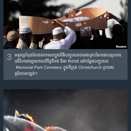
3
មនុស្ស​កំពុង​សែង​សាក​សព​ក្នុង​ពិធី​បញ្ចុះ​សព​ជន​រងគ្រោះ​នៃ​ការ​វាយ​ប្រហារ​
លើ​វិហារ​ឥស្លាម​កាល​ពី​ថ្ងៃ​ទី​១៥ មីនា ២០១៩ នៅ​កន្លែង​បញ្ចុះ​សព​
Memorial Park Cemetery ក្នុង​ទីក្រុង​ Christchurch ប្រទេស​
នូវែលសេឡង់។