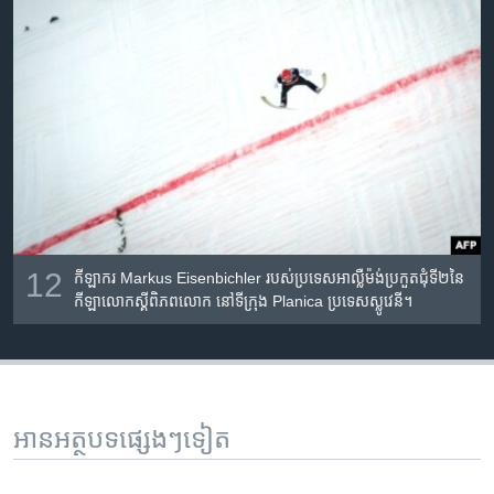
12
កីឡាករ Markus Eisenbichler របស់​ប្រទេស​អាល្លឺម៉ង់​ប្រកួត​ជុំ​ទី២​នៃ​
កីឡាលោក​ស្គី​ពិភពលោក នៅ​ទីក្រុង Planica ប្រទេស​ស្លូវេនី។
អានអត្ថបទផ្សេងៗទៀត