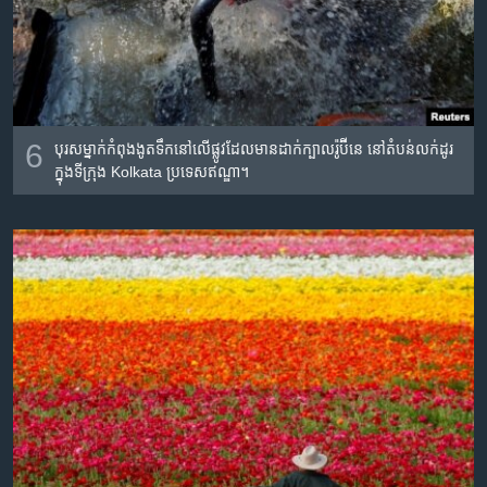
6
បុរស​ម្នាក់​កំពុង​ងូត​ទឹក​នៅ​លើ​ផ្លូវ​ដែល​មាន​ដាក់​ក្បាល​រ៉ូប៊ីនេ នៅ​តំបន់​លក់​ដូរ​
ក្នុង​ទីក្រុង Kolkata ប្រទេស​ឥណ្ឌា។