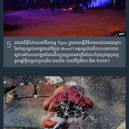
5
ជន​ជាតិ​អ៊ីរ៉ាក់ឈរ​នៅ​ជិត​ទន្លេ Tigris ក្នុង​ពេល​ធ្វើ​ពិធី​គោរព​ដល់​ជន​រងគ្រោះ​
នៃ​ការ​ក្រឡាប់​សាឡាង​នៅ​ទីក្រុង​ Mosul។ មនុស្ស​យ៉ាង​តិច​១០០​នាក់​បាន​
ស្លាប់​នៅ​ពេល​សាឡាង​ដែល​​ដឹក​ក្រុម​គ្រួសារ​ជា​ច្រើន​ដែលកំពុង​ប្រារព្ធ​បុណ្យ​
ចូល​ឆ្នាំ​ថ្មីសម្រាប់​ពួក​ឃើដ បាន​លិច កាល​ពី​ថ្ងៃ​ទី​២១ មីនា ២០១៩។