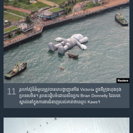
11
រូប​កៅស៊ូ​ដ៏​​ធំមួយ​ត្រូវ​បាន​គេ​បង្ហាញ​នៅ​ផែ Victoria ក្នុង​ទីក្រុង​ហុងកុង
ប្រទេស​ចិន។ រូប​នេះ​​រៀប​ចំ​ដោយ​សិល្បករ Brian Donnelly ដែល​គេ​
ស្គាល់​នៅ​ក្នុង​ការងារ​ជំនាញ​របស់​គាត់​ថាឈ្មោះ Kaws។​