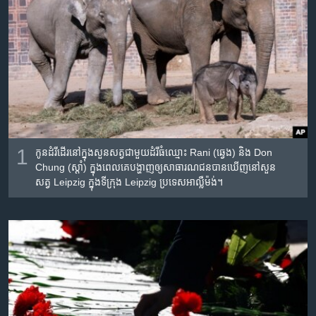
រចនា
សម្ព័ន្ធ​
Khmer English
រំលង​
និង​
បណ្តាញ​សង្គម
ចូល​
ទៅ​
កាន់​
ទំព័រ​
ភាសា
ស្វែង​
1
កូន​ដំរី​ដើរ​នៅ​ក្នុង​សួន​សត្វ​ជាមួយដំរី​ធំ​​ឈ្មោះ Rani (ឆ្វេង) និង​ Don
រក
Chung (ស្ដាំ) ក្នុង​ពេល​គេ​បង្ហាញ​ឲ្យ​សាធារណជន​បានឃើញ​នៅ​សួន​
សត្វ Leipzig ក្នុង​ទីក្រុង Leipzig ប្រទេស​អាល្លឺម៉ង់។