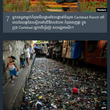
7
អ្នក​ទស្សនា​ម្នាក់​កំពុង​មើល​ផ្កា​នៅ​វាល​ផ្កា​នៅចំណុច Carlsbad Ranch នៅ​
ពេល​ដែល​ផ្កា​ដែល​ស្ថិត​នៅ​លើ​ទីវាល​៥០​អា កំពុង​ចេញ​ផ្កា ក្នុង​
ក្រុង Carlsbad រដ្ឋ​កាលីហ្វ័រញ៉ា សហរដ្ឋ​អាមេរិក។