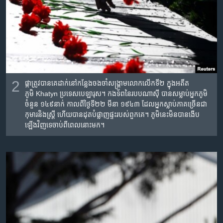
2
ផ្កា​ត្រូវ​បាន​គេ​ដាក់​នៅ​កន្លែង​ចង​ចាំ​សង្គ្រាម​លោក​លើក​ទី​២ ក្នុង​អតីត​
ភូមិ Khatyn ប្រទេស​បេឡារុស។ កង​ទ័ព​នៃ​របប​ណាស៊ី បាន​សម្លាប់​អ្នក​ភូមិ​
ចំនួន​ ១៤៩​នាក់ កាល​ពី​ថ្ងៃទី​២២ មីនា ១៩៤៣ ដែលអ្នក​ស្លាប់​ភាគ​ច្រើន​ជា​
កុមារ​និង​ស្ត្រី ហើយ​បាន​ដុត​បំផ្លាញ​ផ្ទះ​របស់​ពួក​គេ។ ភូមិ​នេះ​មិន​បាន​ងើប​
ឡើង​វិញ​ទេ​ចាប់​ពី​ពេល​នោះ​មក។