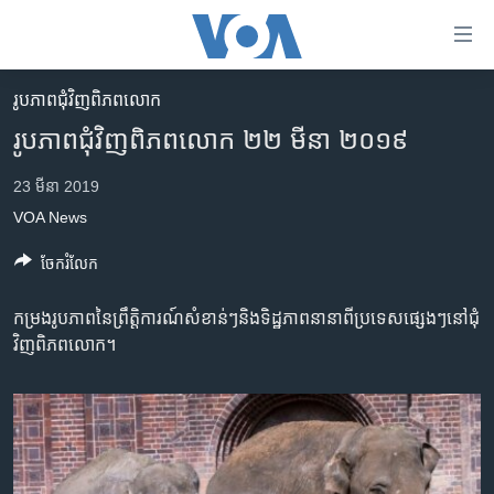
ភ្ជាប់​
ទៅ​
គេហទំព័រ​
រូបភាព​ជុំ​វិញ​ពិភពលោក
កម្ពុជា
ទាក់ទង
រូបភាព​ជុំវិញ​ពិភពលោក ២២ មីនា ២០១៩
រំលង​
អន្តរជាតិ
និង​
23 មីនា 2019
អាមេរិក
ចូល​
VOA News
ទៅ​​
ចិន
ទំព័រ​
ចែករំលែក
ហេឡូវីអូអេ
ព័ត៌មាន​​
តែ​
កម្ពុជាច្នៃប្រតិដ្ឋ
កម្រង​រូប​ភាព​នៃ​ព្រឹត្តិការណ៍​សំខាន់ៗ​និង​ទិដ្ឋភាព​នានា​ពី​ប្រទេស​ផ្សេងៗ​នៅ​ជុំ​
ម្តង
វិញ​ពិភព​លោក។
ព្រឹត្តិការណ៍ព័ត៌មាន
រំលង​
និង​
ទូរទស្សន៍ / វីដេអូ​
ចូល​
វិទ្យុ / ផតខាសថ៍
ទៅ​
ទំព័រ​
កម្មវិធីទាំងអស់