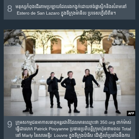
8
មនុស្ស​កំពុង​ដើរ​តាម​ប្រឡាយ​ដែល​រងកង្វក់​ដោយ​ថង់​ផ្លាស្ទិក​និង​សំរាម​នៅ​​
Estero de San Lazaro ក្នុង​ទីក្រុង​ម៉ានីល ប្រទេស​ហ្វីលីពីន។
9
ក្រុម​សកម្មជន​អាកាស​ធាតុ​អន្តរជាតិ​ដែល​មាន​ឈ្មោះ​ថា 350.org ពាក់​ម៉ាស់​
ធ្វើ​ជា​លោក Patrick Pouyanne ប្រធាន​ប្រតិបត្តិ​ក្រុមហ៊ុន​ថាមពល​ Total
នៅ​ Marly នៃ​សារមន្ទីរ Louvre ក្នុង​ទីក្រុង​ប៉ារីស ដើម្បី​តវ៉ា​ប្រឆាំង​នឹង​ការ​