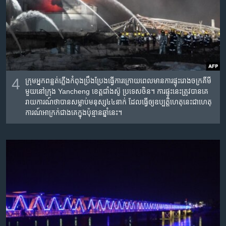
4
ក្រុម​អ្នក​ពន្លត់​ភ្លើង​កំពុង​ប្រឹង​ប្រែង​ធ្វើ​ការ​ក្រោយ​ពេល​មាន​ការ​ផ្ទុះ​រោង​ចក្រ​គីមី​
មួយ​នៅ​ក្រុង Yancheng ខេត្ត​ជាំងស៊ូ ប្រទេស​ចិន។ ការ​ផ្ទុះ​នេះ​ត្រូវ​បាន​គេ​
រាយការណ៍​ថា​បាន​សម្លាប់​មនុស្ស​៤៤​នាក់ ដែល​ធ្វើឲ្យ​ឧប្បត្តិហេតុ​នេះ​ជា​ហេតុ​
ការណ៍​អាក្រក់​ជាង​គេ​ក្នុង​ប៉ុន្មាន​ឆ្នាំ​នេះ។