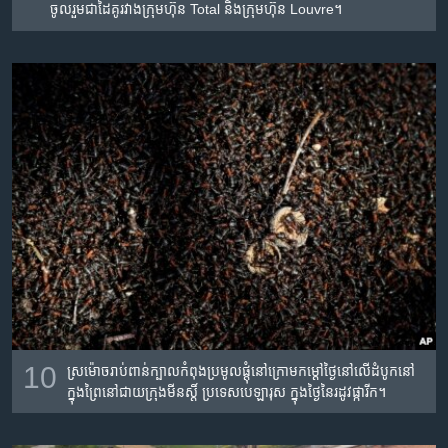
ចូល​រួម​ជា​ដៃ​គូរវាង​ក្រុមហ៊ុន Total និង​ក្រុមហ៊ុន​ Louvre។
10
ស្រម៉ោច​រាប់​ពាន់​ក្បាល​កំពុង​ប្រមូល​ផ្ដុំ​នៅក្រោម​កម្ដៅ​ថ្ងៃ​នៅ​លើ​ដំបូក​នៅ​
ក្នុង​ព្រៃ​នៅ​ជាយ​ក្រុងមីនស្តិ៍ ប្រទេស​បេឡារុស ក្នុង​ថ្ងៃ​នៃ​រដូវ​ផ្ការីក។