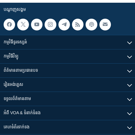
បណ្តាញ​សង្គម
កម្មវិធី​ទូរទស្សន៍
កម្មវិធី​វិទ្យុ
ព័ត៌មាន​តាមប្រធានបទ​
រៀន​​អង់គ្លេស
ទទួល​ព័ត៌មាន​តាម
អំពី​ VOA & ទំនាក់ទំនង
គេហទំព័រ​​ទាក់ទង