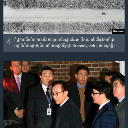
4
ទិដ្ឋភាព​ពី​លើ​អាកាស​នៃ​ការ​ប្រណាំង​ឡាន​ដែល​បើក​បរ​នៅ​លើ​ផ្លូវ​កាត់​ព្រៃ​
បន្ទាប់​ពី​មាន​ធ្លាក់​ព្រិល​នៅ​ខាង​ក្រៅ​ទីក្រុង​ Krasnoyarsk ប្រទេស​រុស្ស៊ី។