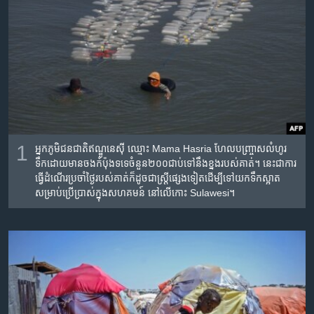
រចនា
សម្ព័ន្ធ​
Khmer English
រំលង​
និង​
បណ្តាញ​សង្គម
ចូល​
ទៅ​
កាន់​
ទំព័រ​
ភាសា
ស្វែង​
1
អ្នក​ភូមិ​ជន​ជាតិ​ឥណ្ឌូនេស៊ី ឈ្មោះ Mama Hasria ហែល​បញ្ច្រាស​លំហូរ​
រក
ទឹក​ដោយ​មាន​ចង​កំប៉ុង​ទទេ​ចំនួន​២០០​ជាប់​ទៅ​នឹង​ខ្នង​របស់​គាត់។ នេះ​ជា​ការ​
ធ្វើ​ដំណើរ​ប្រចាំ​ថ្ងៃ​របស់​គាត់​ក៏​ដូច​ជា​ស្ត្រី​ផ្សេង​ទៀត​ដើម្បី​ទៅ​យក​ទឹក​ស្អាត​
សម្រាប់​ប្រើ​ប្រាស់​ក្នុង​សហគមន៍ នៅ​លើ​កោះ Sulawesi។