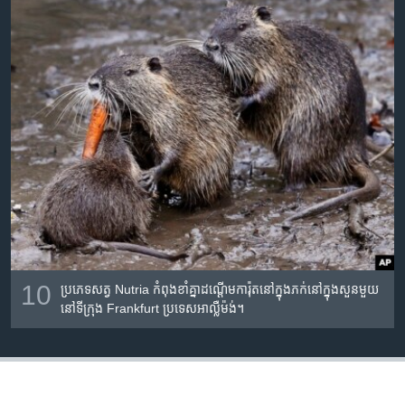
10
ប្រភេទ​សត្វ Nutria កំពុង​ខាំ​គ្នា​ដណ្ដើម​ការ៉ុត​នៅ​ក្នុង​ភក់​នៅក្នុង​​សួន​មួយ​
នៅ​​ទីក្រុង​ Frankfurt ប្រទេស​អាល្លឺម៉ង់។