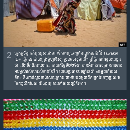
2
ក្មេង​ស្រី​ម្នាក់​កំពុង​អូស​ធុង​មាន​ទឹក​ពេញ​ចេញ​ពី​អណ្ដូង​នៅ​ឯជំរំ Tawakal
IDP ស្ថិត​នៅ​ជាយ​ក្រុង​ម៉ូហ្គាឌីស្យូ ប្រទេស​សូម៉ាលី។ ព្រឹត្តិការណ៍​មួយ​ឈ្មោះ​
ថា «ទិវា​ទឹក​ពិភព​លោក»​ កាល​ពី​ថ្ងៃទី​២២​មីនា បាន​អំពាវ​នាវ​ឲ្យ​មាន​ការ​ចាប់​
អារម្មណ៍​លើ​សារៈ​សំខាន់​នៃ​ទឹក ដោយ​ប្រធាន​បទ​ឆ្នាំ​នេះ​គឺ «ធម្មជាតិ​របស់​
ទឹក» និង​ការ​ស្វែង​រក​ដំណោះ​ស្រាយ​តាមបែប​ធម្មជាតិ​សម្រាប់​បញ្ហា​ប្រឈម​
នៃ​កង្វះ​ទឹក​ដែល​យើង​ជួប​ប្រទះ​​​នៅ​សតវត្សរ៍​ទី​២១។