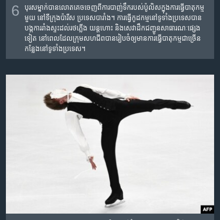
6
បុរស​ម្នាក់​បាន​លោត​គេច​ចេញ​ពី​ការ​បាញ់​ទឹក​របស់​ប៉ូលិស​ក្នុង​ការ​ធ្វើ​បាតុកម្ម​
មួយ នៅ​ទីក្រុង​ប៉ារីស ប្រទេស​បារាំង។ ការ​ធ្វើ​កូដកម្ម​នៅទូ​ទាំង​ប្រទេស​បាន​
បង្ក​ការ​រាំង​ស្ទះ​ដល់​រថភ្លើង ​យន្ត​ហោះ និង​សេវាដឹក​ជញ្ជូន​សាធារណៈ​ផ្សេង​
ទៀត នៅ​ពេល​ដែល​ក្រុម​សហជីព​បាន​រៀប​ចំ​ឲ្យ​មាន​ការ​ធ្វើ​បាតុកម្ម​​ជា​ច្រើន​
កន្លែង​នៅ​ទូទាំង​ប្រទេស។