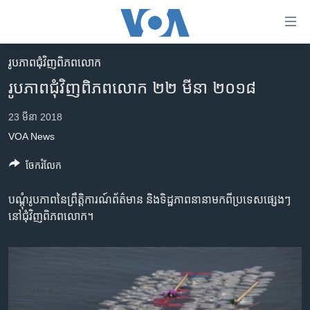
ភ្ជាប់​
ទៅ​
គេហទំព័រ​
រូបភាព​ជុំ​វិញ​ពិភពលោក
កម្ពុជា
ទាក់ទង
រូបភាព​ជុំវិញ​ពិភពលោក ២២ មីនា ២០១៨
រំលង​
អន្តរជាតិ
និង​
23 មីនា 2018
អាមេរិក
ចូល​
VOA News
ទៅ​​
ចិន
ទំព័រ​
ចែករំលែក
ហេឡូវីអូអេ
ព័ត៌មាន​​
តែ​
កម្ពុជាច្នៃប្រតិដ្ឋ
បណ្ដុំ​រូប​ភាពនៃ​ព្រឹត្តិការណ៍​ព័ត៌មាន និង​ទិដ្ឋភាព​នានា​មក​ពី​ប្រទេស​ផ្សេងៗ​
ម្តង
នៅជុំវិញ​ពិភពលោក។
ព្រឹត្តិការណ៍ព័ត៌មាន
រំលង​
និង​
ទូរទស្សន៍ / វីដេអូ​
ចូល​
វិទ្យុ / ផតខាសថ៍
ទៅ​
ទំព័រ​
កម្មវិធីទាំងអស់