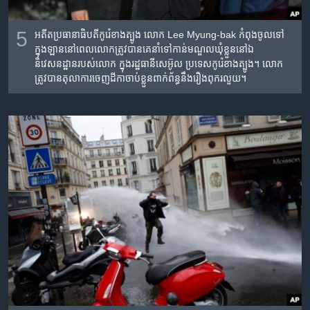
5
អតីត​ប្រធានាធិបតី​កូរ៉េ​ខាង​ត្បូង លោក Lee Myung-bak កំពុង​ចូល​ទៅ​
ក្នុង​ឡាន​នៅ​ពេល​លោក​ត្រូវ​បាន​គេ​នាំ​ទៅ​កាន់​មណ្ឌល​ឃុំ​ខ្លួន​នៅ​ឯ​
និវេសនដ្ឋាន​របស់​លោក ក្នុង​រដ្ឋធានីសេអ៊ូល ប្រទេស​កូរ៉េ​ខាង​ត្បូង។ លោក​
ត្រូវបាន​តុលាការ​ចេញ​ដីកា​ចាប់​ខ្លួន​ពាក់​ព័ន្ធ​នឹង​រឿង​ពុក​រលួយ។