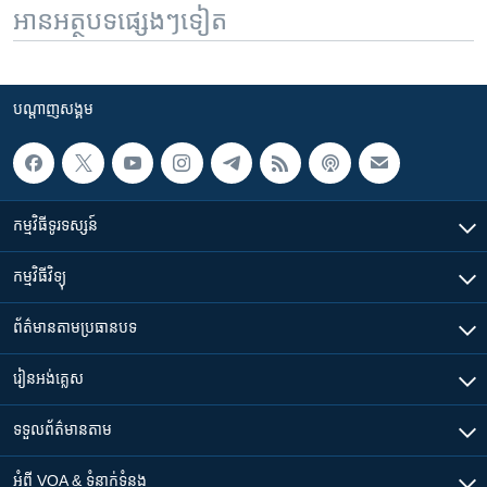
អានអត្ថបទផ្សេងៗទៀត
បណ្តាញ​សង្គម
កម្មវិធី​ទូរទស្សន៍
កម្មវិធី​វិទ្យុ
ព័ត៌មាន​តាមប្រធានបទ​
រៀន​​អង់គ្លេស
ទទួល​ព័ត៌មាន​តាម
អំពី​ VOA & ទំនាក់ទំនង