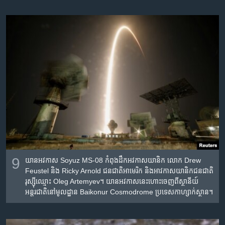
9
យាន​អវកាស​ Soyuz MS-08 កំពុង​ដឹក​អវកាសយានិក​ លោក Drew
Feustel និង Ricky Arnold ជន​ជាតិ​អាមេរិក និង​អាវកាស​យានិក​ជន​ជាតិ​
រុស្ស៊ី​ឈ្មោះ Oleg Artemyev។ យាន​អវកាស​នេះ​ហោះ​ចេញ​ពី​ស្ថានីយ៍​
អន្តរជាតិ​នៅ​មូលដ្ឋាន​ Baikonur Cosmodrome ប្រទេស​កាហ្សាក់ស្ថាន។