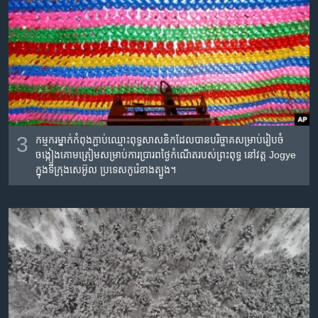
3
កម្មករ​ម្នាក់​កំពុង​ភ្ជាប់​ឈ្មោះ​​ពុទ្ធសាសនិក​ដែល​បាន​បរិច្ចាគ​​សម្រាប់​រៀប​ចំ​
ចង្កៀងគោម​ត្រៀម​សម្រាប់​ការ​ប្រារព​ថ្ងៃ​កំណើត​របស់​ព្រះ​ពុទ្ធ​ នៅវត្ត Jogye
ក្នុង​ទីក្រុង​សេអ៊ូល ប្រទេស​កូរ៉េ​ខាង​ត្បូង។