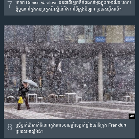
7
លោក Deniss Vasiljevs ជន​ជាតិឡេតូនី​កំពុង​សម្ដែង​ក្នុង​កម្មវិធី​រយៈ​ពេល​
ខ្លី​មួយ​នៅ​ក្នុង​ការ​ប្រកួត​ជិះ​ស្គី​លំនឹង​ នៅទីក្រុង​មីឡាន ប្រទេស​អ៊ីតាលី។
8
ស្ត្រី​ម្នាក់​ដើរ​កាត់​ទីលាន​ក្នុង​ពេល​មាន​ព្រិល​ធ្លាក់​ខ្លាំង​នៅ​ទីក្រុង​ Frankfurt
ប្រទេស​អាល្លឺម៉ង់។