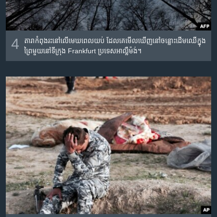
4
តារា​កំពុង​រះ​នៅ​លើ​មេឃ​ពេល​យប់​​ ដែល​គេ​មើល​ឃើញ​នៅ​ចន្លោះ​ដើម​ឈើ​ក្នុង​
ព្រៃ​មួយ​នៅ​ទីក្រុង Frankfurt ប្រទេស​អាល្លឺម៉ង់។