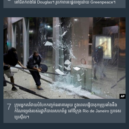
នៅ​ជិត​កំពង់ផែ Douglas។ រូបភាព​នេះ​ផ្តល់​ឲ្យ​ដោយ​ Greenpeace។
7
ក្រុមអ្នកតវ៉ាវាយ​បំបែកកញ្ចក់ធនាគារមួយ ក្នុងពេលធ្វើ​បាតុកម្ម​ប្រឆាំង​នឹង​
កំណែ​ទម្រង់​របស់​​រដ្ឋាភិបាល​សហព័ន្ធ​ នៅទីក្រុង​ Rio de Janeiro ប្រទេស​
ប្រេស៊ីល។