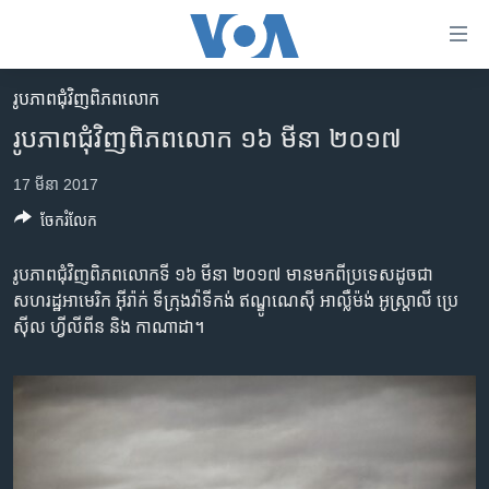
ភ្ជាប់​
ទៅ​
គេហទំព័រ​
រូបភាព​ជុំ​វិញ​ពិភពលោក
កម្ពុជា
ទាក់ទង
រូបភាពជុំវិញពិភពលោក ១៦ មីនា ២០១៧
រំលង​
អន្តរជាតិ
និង​
17 មីនា 2017
អាមេរិក
ចូល​
ចែករំលែក
ទៅ​​
ចិន
ទំព័រ​
ហេឡូវីអូអេ
រូបភាព​ជុំវិញ​ពិភពលោកទី​ ១៦ មីនា ២០១៧ មាន​មកពី​ប្រទេស​ដូច​ជា
ព័ត៌មាន​​
សហរដ្ឋអាមេរិក អ៊ីរ៉ាក់ ទីក្រុងវ៉ាទីកង់ ឥណ្ឌូណេស៊ី អាល្លឺម៉ង់ អូស្ត្រាលី ប្រេ
តែ​
កម្ពុជាច្នៃប្រតិដ្ឋ
ស៊ីល ហ្វីលីពីន និង​ កាណាដា។
ម្តង
ព្រឹត្តិការណ៍ព័ត៌មាន
រំលង​
និង​
ទូរទស្សន៍ / វីដេអូ​
ចូល​
វិទ្យុ / ផតខាសថ៍
ទៅ​
ទំព័រ​
កម្មវិធីទាំងអស់