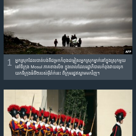
រចនា
សម្ព័ន្ធ​
Khmer English
រំលង​
និង​
បណ្តាញ​សង្គម
ចូល​
ទៅ​
កាន់​
ទំព័រ​
ភាសា
ស្វែង​
1
អ្នកស្រុកដែលបាត់បង់​ទី​ជម្រក​កំពុង​ជម្លៀស​អ្នក​ស្រុក​​ម្នាក់​នៅ​ក្នុង​ស្រុក​មួយ​
រក
នៅ​ទីក្រុង​ Mosul ភាគ​ខាង​លិច​ ក្នុង​ពេល​ដែល​រដ្ឋាភិបាល​កំពុង​វាយ​លុក​
យក​ទីក្រុង​ធំ​ទី២​របស់​អ៊ីរ៉ាក់​នេះ ពី​ក្រុម​រដ្ឋ​ឥស្លាម​មក​វិញ។