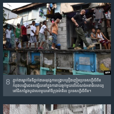
8
ភ្នាក់ងារម្នាក់នៃទីភ្នាក់ងារ​អនុវត្ត​ការ​បង្ក្រាប​គ្រឿង​ញៀន​ប្រទេស​ហ្វីលីពីន​
កំពុង​បណ្តើរ​ជន​សង្ស័យ​នៅ​ក្នុង​ការ​វាយ​ឆ្មក់​មួយ​លើ​សំណង់អនាធិបតេយ្យ​​
នៅ​ជិត​កន្លែង​​បូជាសព​មួយ​នៅ​ទីក្រុង​ម៉ានីល ប្រទេស​ហ្វីលីពីន។