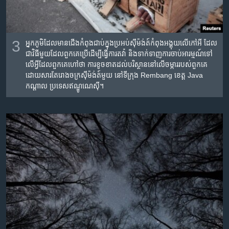
3
អ្នកភូមិដែលមានជើងកំពុងជាប់ក្នុង​ប្រអប់​ស៊ីម៉ង់ត៍កំពុង​អង្គុយ​លើ​កៅអី ដែល​
ជា​វិធី​មួយដែល​ពួក​គេ​ប្រើ​ដើម្បី​ធ្វើ​ការ​តវ៉ា និង​ទាក់​ទាញ​ការ​ចាប់​អារម្មណ៍​ទៅ​
លើ​អ្វី​ដែល​ពួក​គេ​ហៅ​ថា ការ​ខូច​ខាត​ដល់​បរិស្ថាន​នៅ​លើ​ចម្ការ​របស់​ពួក​គេ
ដោយសារ​តែ​រោង​ចក្រ​ស៊ីម៉ង់ត៍​មួយ​ នៅ​ទីក្រុង​ Rembang ខេត្ត​ Java
កណ្ដាល ប្រទេស​ឥណ្ឌូណេស៊ី។