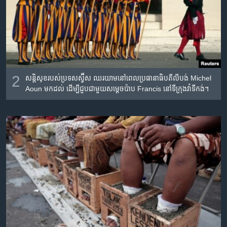
2
សន្តិសុខ​របស់​ប្រទស​ស្វ៊ីស​ ឈរ​យាម​នៅ​ពេល​​​ប្រធានាធិបតី​លីបង់ Michel
Aoun មក​ដល់ ដើម្បី​ជួប​ជាមួយ​សម្តេច​ប៉ាប Francis នៅ​ទីក្រុង​វ៉ាទីកង់។