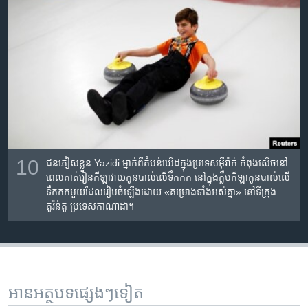
10
ជនភៀសខ្លួន​ Yazidi ម្នាក់​ពី​តំបន់​ឃើដ​ក្នុង​ប្រទេស​អ៊ីរ៉ាក់ កំពុង​សើច​នៅ​
ពេល​គាត់​រៀន​កីឡាវាយ​កូន​បាល់លើ​ទឹក​កក​ នៅ​ក្នុង​ក្លឹប​កីឡា​កូនបាល់​លើ​
ទឹកកក​មួយ​ដែល​រៀបចំឡើង​ដោយ «គម្រោងទាំងអស់គ្នា» នៅ​ទីក្រុង​
តូរ៉ន់តូ ប្រទេស​កាណាដា។
អានអត្ថបទផ្សេងៗទៀត