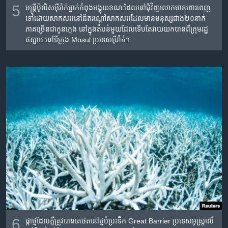
5
មន្ត្រី​ប៉ូលិស​អ៊ីរ៉ាក់​ម្នាក់​កំពុង​អង្គុយ​ខណៈ​ដែល​នៅ​ជុំវិញ​លោក​មាន​ពោរពេញ​
ទៅ​ដោយ​សាក​សព​​នៅ​ជិត​រណ្ដៅ​សាកសព​ដែល​មាន​មនុស្ស​ជាង​២០​នាក់
ភាគ​ច្រើន​ជា​កូន​ក្មេង​ នៅ​ក្នុង​តំបន់​មួយ​ដែល​ទើប​តែ​វាយ​យក​បាន​ពី​ក្រុម​រដ្ឋ​
ឥស្លាម នៅ​ទីក្រុង​ Mosul ប្រទេសអ៊ីរ៉ាក់។
6
ផ្កាថ្ម​ដែល​ភ្លឺ​ត្រូវ​បាន​គេ​ថត​នៅ​ថ្ម​ប៉ប្រះទឹក​ Great Barrier ប្រទេស​អូស្ត្រាលី​