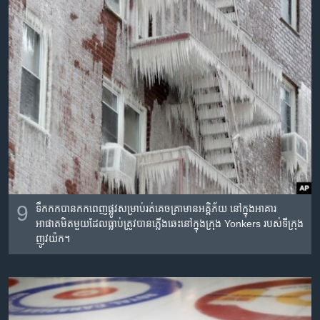
9
ទឹកកកបានកកពេញ​ផ្លូវ​សម្រាប់​រត់គេច​​គ្រា​មាន​អគ្គិភ័យ​ នៅ​ក្នុង​អាគារ​
អាផាតមិត​មួយ​ដែល​ធ្លាប់​ត្រូវ​បាន​ភ្លើង​ឆេះនៅ​ក្នុង​ក្រុង​ Yonkers របស់​ទីក្រុង​
ញូវយ៉ក។