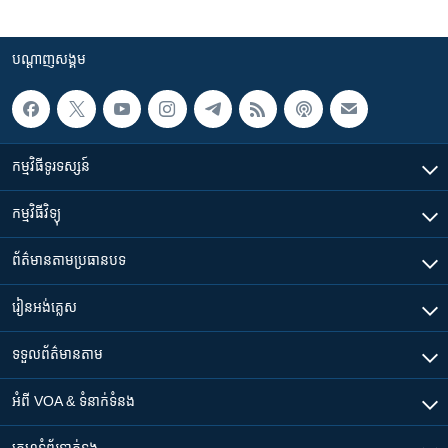
បណ្តាញ​សង្គម
កម្មវិធី​ទូរទស្សន៍
កម្មវិធី​វិទ្យុ
ព័ត៌មាន​តាមប្រធានបទ​
រៀន​​អង់គ្លេស
ទទួល​ព័ត៌មាន​តាម
អំពី​ VOA & ទំនាក់ទំនង