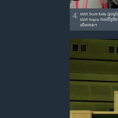
4
លោក Scott Kelly (រូប​ស្តាំ
លោក Kopra កាលពី​ថ្ងៃទី២៩ 
លើ​អាកាស។