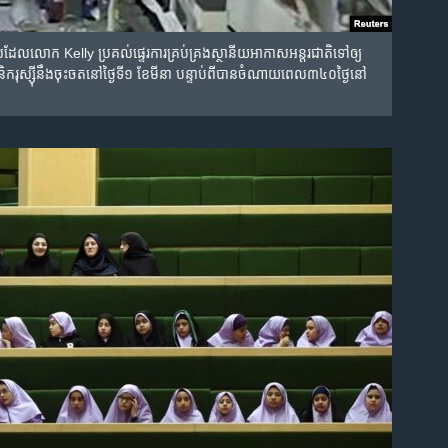
ោក Kelly ប្រគល់​ផ្ទេរ​ការ​គ្រប់គ្រង​ស្ថានីយ​អាកាស​អន្តរជាតិ​ទៅ​ឲ្យ​
​នឹង​ចុះ​ចត​នៅ​ថ្ងៃទី១ ខែមីនា បន្ទាប់​ពី​បាន​ចំណាយ​ពេល​៣៤០ថ្ងៃ​នៅ​