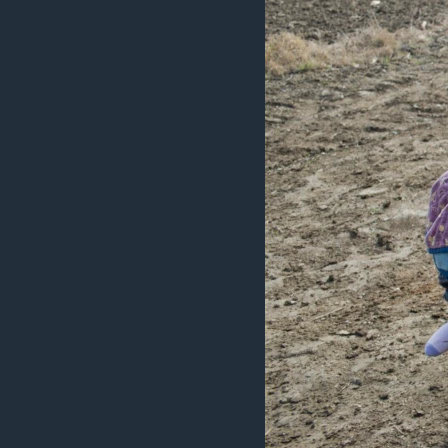
រចនា
សម្ព័ន្ធ​
រំលង​
និង​
ចូល​
ទៅ​
កាន់​
ទំព័រ​
ស្វែង​
រក