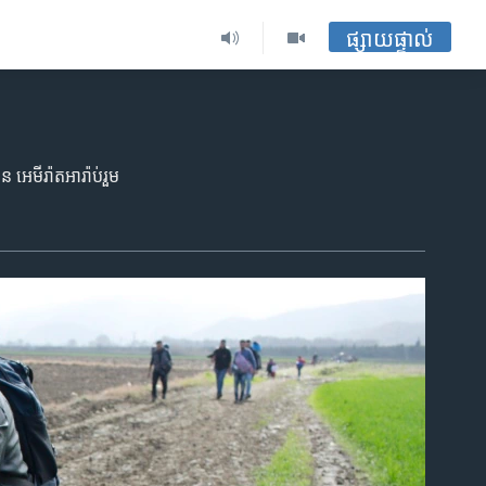
ផ្សាយផ្ទាល់
អេមីរ៉ាត​អារ៉ាប់​រួម