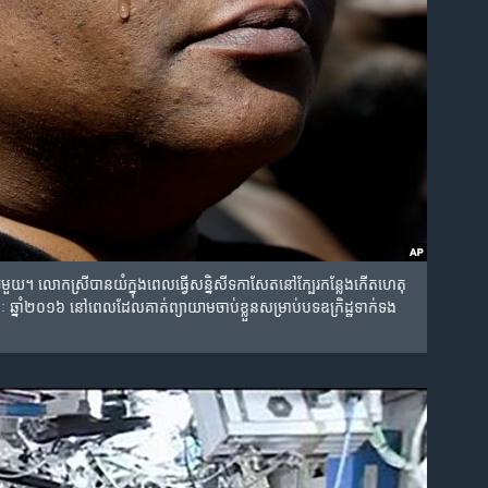
ោក​ស្រី​បាន​យំ​ក្នុង​ពេល​ធ្វើ​សន្និសីទ​កាសែត​នៅ​ក្បែរ​កន្លែង​កើត​ហេតុ​
ភៈ ឆ្នាំ២០១៦ នៅ​ពេល​ដែល​គាត់​ព្យាយាម​ចាប់​ខ្លួន​សម្រាប់​បទ​ឧក្រិដ្ឋ​ទាក់ទង​