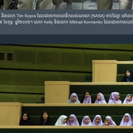
) និង​លោក Tim Kopra ដែល​ជា​អាកាសយានិក​របស់​ណាសា (NASA) ​ចាប់​ដៃ​គ្នា​ នៅ​ពេល​ដែល​ល
ខែកុម្ភៈ ឆ្នាំ២០១៦។ លោក Kelly និង​លោក Mikhail Kornienko ដែល​ជា​អាកាសយានិក​រុស្ស៊ី