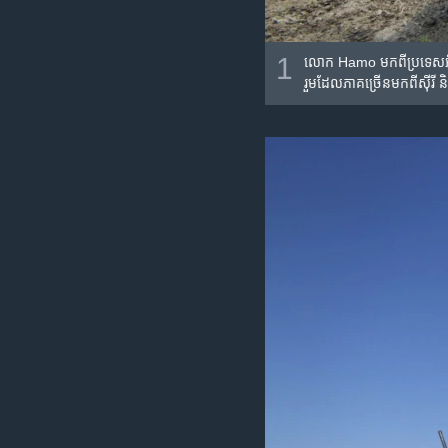
1
លោក Hamo មក​ពី​ប្រទេស​អ៊ីរ៉ាក
រួម​ដែល​ភាគច្រើន​មក​ពី​ស៊ីរី និ