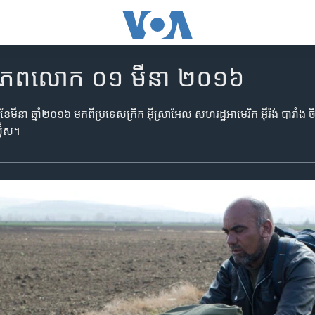
ិញ​ពិភពលោក ០១ មីនា ២០១៦
​មីនា ឆ្នាំ​២០១៦ មក​ពី​ប្រទេស​ក្រិក អ៊ីស្រាអែល សហរដ្ឋ​អាមេរិក អ៊ីរ៉ង់ បារាំង ចិន 
វ៊ីស។