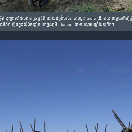
់​រុញ​រទេះ​ដែល​ដាក់​កូន​ស្រី​ពិការ​វ័យ៨ឆ្នាំ​របស់​គាត់​ឈ្មោះ Sidra ដើរ​កាត់​វាល​មួយ​ដើម្បី
ង​អ៊ីរ៉ាក់ ស្ថិត​ក្នុង​ជំរុំ​ដ៏​ចង្អៀត នៅ​ក្នុង​ភូមិ Idomeni តាម​បណ្តោយ​ព្រំដែន​ក្រិក។