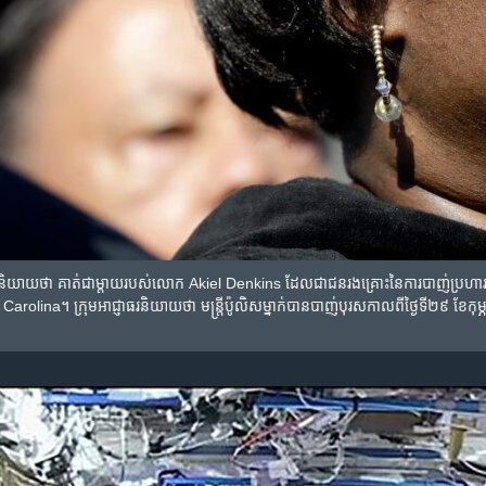
ថា​ គាត់​ជា​ម្តាយ​របស់​លោក Akiel Denkins ដែល​ជា​ជន​រងគ្រោះ​នៃ​ការ​បាញ់​ប្រហារ​មួយ។ ល
Carolina។ ក្រុម​អាជ្ញាធរ​និយាយ​ថា មន្រ្តី​ប៉ូលិស​ម្នាក់​បាន​បាញ់​បុរស​កាលពី​ថ្ងៃទី២៩ ខែកុម្