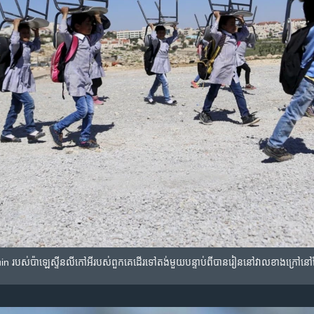
in របស់​ប៉ាឡេស្ទីន​លី​កៅអី​របស់​ពួកគេ​ដើរ​ទៅ​តង់​មួយ​បន្ទាប់​ពី​បាន​រៀន​នៅ​វាល​ខាង​ក្រៅ​នៅ​