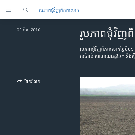
ភ្ជាប់​
រូបភាព​ជុំ​វិញ​ពិភពលោក
ទៅ​
គេហទំព័រ​
ស្វែង​
កម្ពុជា
រក
02 មីនា 2016
រូបភាព​ជុំវ
ទាក់ទង
អន្តរជាតិ
រំលង​
និង​
អាមេរិក
រូបភាព​ជុំវិញ​ពិភពលោក​ថ្ងៃទី០១ ខែ
ចូល​
នេប៉ាល់ សាធារណរដ្ឋ​ឆែក និង​ស្
ចិន
ទៅ​​
ទំព័រ​
ហេឡូវីអូអេ
ព័ត៌មាន​​
កម្ពុជាច្នៃប្រតិដ្ឋ
ចែករំលែក
តែ​
ម្តង
ព្រឹត្តិការណ៍ព័ត៌មាន
រំលង​
ទូរទស្សន៍ / វីដេអូ​
និង​
ចូល​
វិទ្យុ / ផតខាសថ៍
ទៅ​
កម្មវិធីទាំងអស់
ទំព័រ​