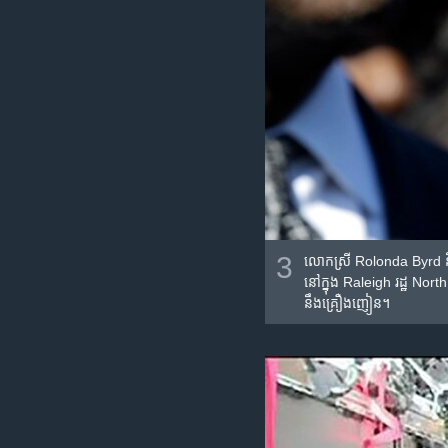
3
លោកស្រី Rolonda Byrd និយាយ​
នៅ​ក្នុង​ Raleigh រដ្ឋ North 
នឹង​គ្រឿង​ញៀន។