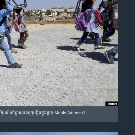
ក្បែរ​លំនៅដ្ឋាន​របស់​ក្រុម​ជ្វីព​ក្នុង​ក្រុង Maale Adumim។