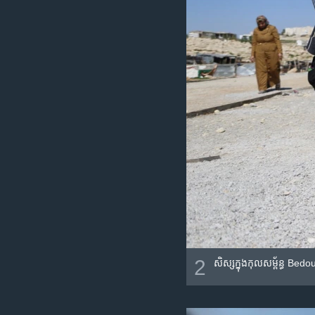
2
សិស្ស​ក្នុង​កុលសម្ព័ន្ធ Bedou