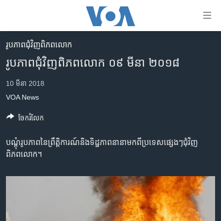
ភ្ជាប់​
ទៅ​
គេហទំព័រ​
រូបភាព​ជុំ​វិញ​ពិភពលោក
កម្ពុជា
ទាក់ទង
រូបភាព​ជុំ​វិញ​ពិភពលោក ០៩ មីនា ២០១៨
រំលង​
អន្តរជាតិ
និង​
10 មីនា 2018
អាមេរិក
ចូល​
VOA News
ទៅ​​
ចិន
ទំព័រ​
ចែករំលែក
ហេឡូវីអូអេ
ព័ត៌មាន​​
តែ​
កម្ពុជាច្នៃប្រតិដ្ឋ
បណ្ដុំ​រូប​ភាព​នៃ​ព្រឹត្តិការណ៍និង​ទិដ្ឋភាព​នានា​មក​ពី​ប្រទេស​ផ្សេងៗ​ជុំវិញ​
ម្តង
ពិភពលោក។
ព្រឹត្តិការណ៍ព័ត៌មាន
រំលង​
និង​
ទូរទស្សន៍ / វីដេអូ​
ចូល​
វិទ្យុ / ផតខាសថ៍
ទៅ​
ទំព័រ​
កម្មវិធីទាំងអស់