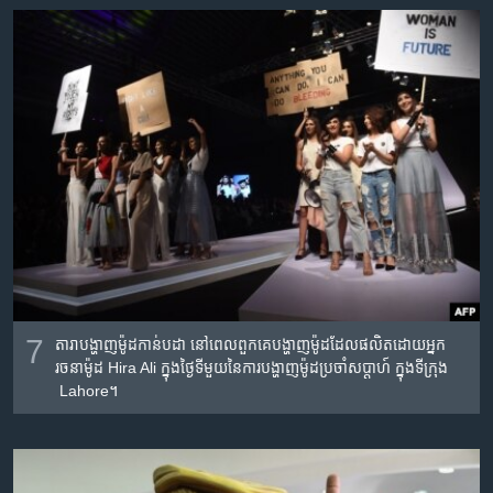
7
តារា​បង្ហាញ​ម៉ូដ​កាន់​បដា​ នៅ​ពេល​ពួក​គេ​បង្ហាញ​ម៉ូដ​ដែល​ផលិត​ដោយ​អ្នក​
រចនា​ម៉ូដ Hira Ali ក្នុង​ថ្ងៃ​ទី​មួយ​នៃ​ការ​បង្ហាញ​ម៉ូដ​ប្រចាំ​សប្តាហ៍ ក្នុង​ទីក្រុង​
Lahore។