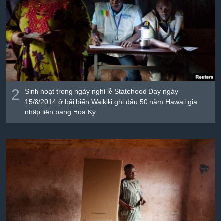
2
Sinh hoạt trong ngày nghỉ lễ Statehood Day ngày
15/8/2014 ở bãi biển Waikiki ghi dấu 50 năm Hawaii gia
nhập liên bang Hoa Kỳ.