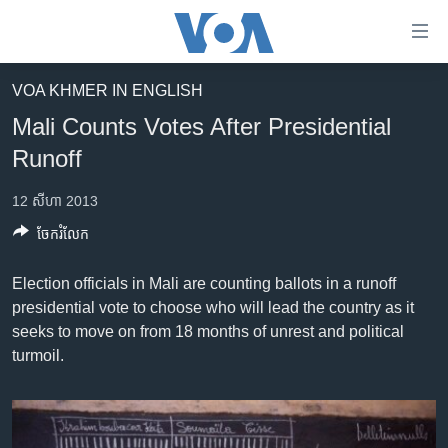
ភ្ជាប់​
ទៅ​
គេហទំព័រ​
VOA KHMER IN ENGLISH
កម្ពុជា
ទាក់ទង
Mali Counts Votes After Presidential
រំលង​
អន្តរជាតិ
Runoff
និង​
អាមេរិក
ចូល​
12 សីហា 2013
ទៅ​​
ចិន
ទំព័រ​
ចែករំលែក
ហេឡូវីអូអេ
ព័ត៌មាន​​
តែ​
Election officials in Mali are counting ballots in a runoff
កម្ពុជាច្នៃប្រតិដ្ឋ
ម្តង
presidential vote to choose who will lead the country as it
ព្រឹត្តិការណ៍ព័ត៌មាន
រំលង​
seeks to move on from 18 months of unrest and political
និង​
turmoil.
ទូរទស្សន៍ / វីដេអូ​
ចូល​
វិទ្យុ / ផតខាសថ៍
ទៅ​
ទំព័រ​
កម្មវិធីទាំងអស់