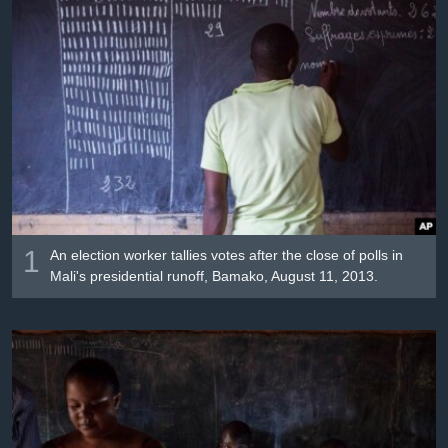
រចនា
សម្ព័ន្ធ​
Khmer English
រំលង​
និង​
បណ្តាញ​សង្គម
ចូល​
ទៅ​
កាន់​
ទំព័រ​
ភាសា
ស្វែង​
រក
1
An election worker tallies votes after the close of polls in
Mali's presidential runoff, Bamako, August 11, 2013.