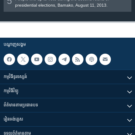
5
presidential elections, Bamako, August 11, 2013.
បណ្តាញ​សង្គម
កម្មវិធី​ទូរទស្សន៍
កម្មវិធី​វិទ្យុ
ព័ត៌មាន​តាមប្រធានបទ​
រៀន​​អង់គ្លេស
ទទួល​ព័ត៌មាន​តាម