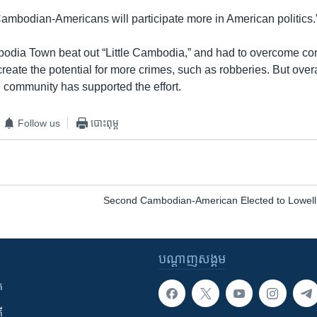
ambodian-Americans will participate more in American politics.
ia Town beat out “Little Cambodia,” and had to overcome conc
reate the potential for more crimes, such as robberies. But over
e community has supported the effort.
Follow us
បោះពុម្ព
Second Cambodian-American Elected to Lowell 
បណ្តាញ​សង្គម
ក
ី