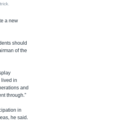
rick.
ate a new
idents should
airman of the
splay
lived in
enerations and
nt through.”
ipation in
reas, he said.