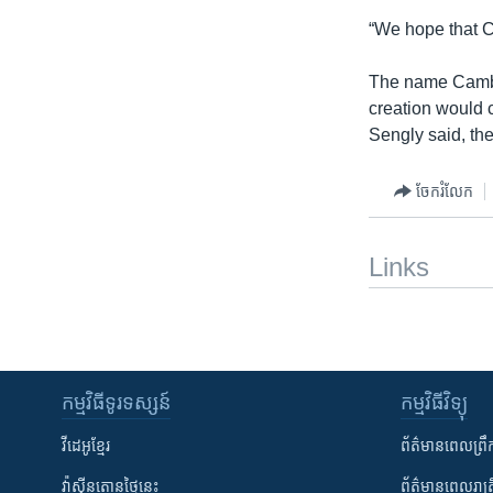
“We hope that C
The name Cambod
creation would c
Sengly said, th
ចែករំលែក
Links
កម្មវិធី​ទូរទស្សន៍
កម្មវិធី​វិទ្យុ
វីដេអូ​ខ្មែរ
ព័ត៌មាន​ពេល​ព្រឹ
វ៉ាស៊ីនតោន​ថ្ងៃ​នេះ
ព័ត៌មាន​​ពេល​រាត្រ