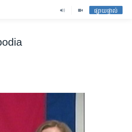
ផ្សាយផ្ទាល់
bodia