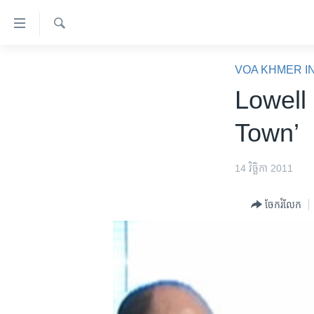
ភ្ជាប់​
ទៅ​
គេហទំព័រ​
ស្វែង​
កម្ពុជា
រក
VOA KHMER I
ទាក់ទង
អន្តរជាតិ
Lowell
រំលង​
និង​
អាមេរិក
Town’
ចូល​
ចិន
ទៅ​​
ទំព័រ​
ហេឡូវីអូអេ
14 វិច្ឆិកា 2011
ព័ត៌មាន​​
កម្ពុជាច្នៃប្រតិដ្ឋ
តែ​
ចែករំលែក
ម្តង
ព្រឹត្តិការណ៍ព័ត៌មាន
រំលង​
ទូរទស្សន៍ / វីដេអូ​
និង​
ចូល​
វិទ្យុ / ផតខាសថ៍
ទៅ​
កម្មវិធីទាំងអស់
ទំព័រ​