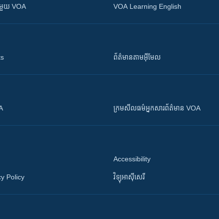
ស​​ជាមួយ VOA
VOA Learning English
ts
ព័ត៌មាន​តាម​អ៊ីមែល
OA
ក្រម​​​សីលធម៌​​​អ្នក​​​សារព័ត៌មាន VOA
Accessibility
y Policy
វិទ្យុ​អាស៊ី​សេរី