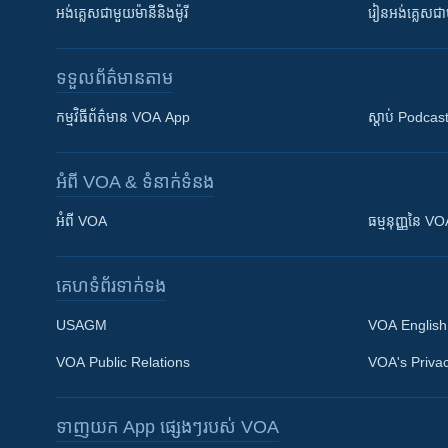
អង់គ្លេស​ជាមួយ​ម៉ានី​និង​ម៉ូរី
រៀន​​​​​​អង់គ្លេ
ទទួល​ព័ត៌មាន​តាម
កម្មវិធី​ព័ត៌មាន VOA App
ស្តាប់ Podcas
អំពី​ VOA & ទំនាក់ទំនង
អំពី​ VOA
ធម្មនុញ្ញ​នៃ V
គេហទំព័រ​​ទាក់ទង
USAGM
VOA English
VOA Public Relations
VOA's Privac
ទាញយក​ App ផ្សេងៗ​របស់​ VOA
Khmer English