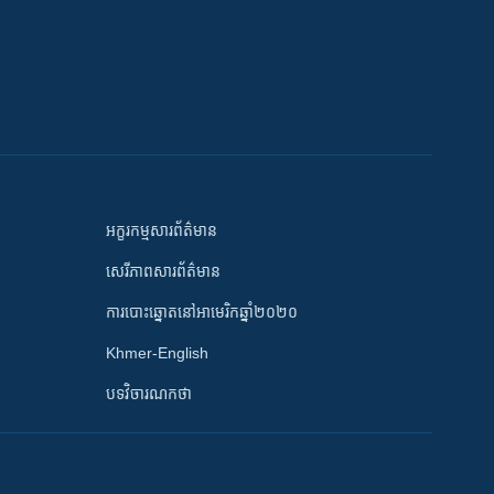
អក្ខរកម្មសារព័ត៌មាន
សេរីភាពសារព័ត៌មាន
ការបោះឆ្នោតនៅអាមេរិកឆ្នាំ២០២០
Khmer-English
បទវិចារណកថា