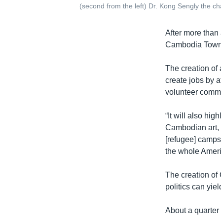
(second from the left) Dr. Kong Sengly the c
After more than 
Cambodia Town, 
The creation of
create jobs by a
volunteer comm
“It will also hi
Cambodian art, 
[refugee] camps 
the whole Ameri
The creation of
politics can yie
About a quarter