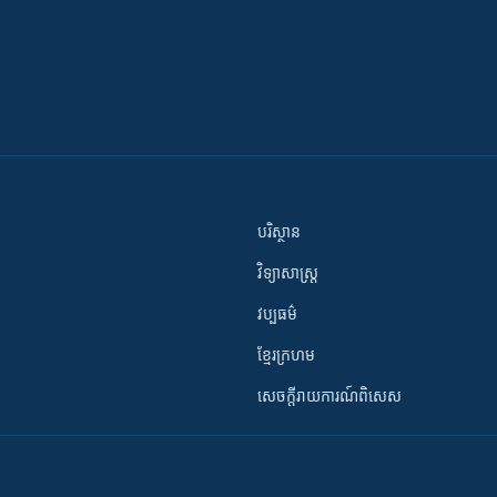
បរិស្ថាន
វិទ្យាសាស្រ្ត
វប្បធម៌
ខ្មែរក្រហម
សេចក្តីរាយការណ៍ពិសេស