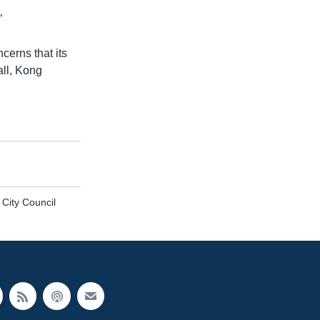
”
erns that its
all, Kong
City Council