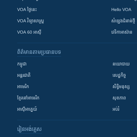
VOA ថ្ងៃនេះ
Hello VOA
VOA ​វិទ្យាសាស្ត្រ
សំឡេង​ជំនាន់​ថ្មី
VOA 60 អាស៊ី
វេទិកា​អាស៊ាន
ព័ត៌មាន​តាមប្រធានបទ​
កម្ពុជា
នយោបាយ
អន្តរជាតិ
សេដ្ឋកិច្ច
អាមេរិក
សិទ្ធិមនុស្ស
ខ្មែរ​នៅអាមេរិក
សុខភាព
អាស៊ីអាគ្នេយ៍
អប់រំ
រៀន​​អង់គ្លេស