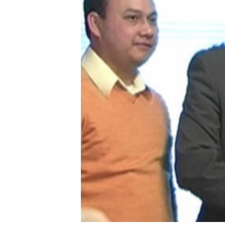
រចនា
សម្ព័ន្ធ​
រំលង​
និង​
ចូល​
ទៅ​
កាន់​
ទំព័រ​
ស្វែង​
រក