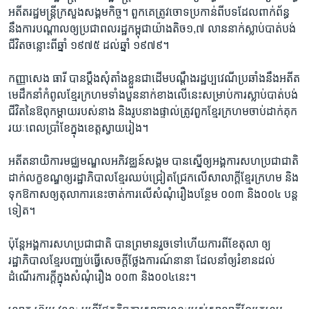
​អតីត​រដ្ឋមន្ដ្រី​ក្រសួង​សង្គមកិច្ច។ ពួកគេ​ត្រូវ​ចោទ​ប្រកាន់​ពីបទ​ដែល​ពាក់ព័ន្ធ
នឹង​ការ​បណ្ដាល​ឲ្យ​ប្រជាពលរដ្ឋ​កម្ពុជា​យ៉ាងតិច​១,៧ ​លាន​នាក់​ស្លាប់​បាត់បង់​
ជីវិត​ចន្លោះ​ពីឆ្នាំ ​១៩៧៥​ ដល់ឆ្នាំ ១​៩៧៩។
កញ្ញា​សេង ធារី ​បាន​ប្ដឹង​សុំតាំង​ខ្លួន​ជា​ដើមបណ្ដឹង​រដ្ឋប្បវេណី​ប្រឆាំង​នឹងអតីត
មេដឹកនាំ​កំពូល​ខ្មែរក្រហមទាំងបួន​នាក់​ខាងលើនេះ​សម្រាប់ការស្លាប់​បាត់បង់
ជីវិត​នៃ​ឱពុកម្ដាយ​របស់​នាង និង​រូបនាងផ្ទាល់​ត្រូវ​ពួក​ខ្មែរ​ក្រហមចាប់ដាក់គុក​
រយៈពេល​ប្រាំខែ​ក្នុង​ខេត្ត​ស្វាយរៀង។
អតីត​នាយិការ​មជ្ឈមណ្ឌល​អភិវឌ្ឈន៍​សង្គម​ បានស្នើ​ឲ្យ​អង្គការ​សហប្រជាជាតិ​
ដាក់​លក្ខខណ្ឌ​ឲ្យ​រដ្ឋាភិបាល​ខ្មែរ​ឈប់​ជ្រៀតជ្រែក​លើ​សាលាក្ដី​ខ្មែរក្រហម ​និង​
ទុកឱកាស​ឲ្យ​តុលាការ​នេះ​ចាត់ការ​លើ​សំណុំ​រឿង​បន្ថែម ​០០៣ ​និង​០០៤ ​បន្ដ​
ទៀត។
ប៉ុនែ្ត​អង្គការ​សហប្រជាជាតិ​ បានព្រមាន​រួច​ទៅ​ហើយ​ការ​ពី​ខែ​តុលា ​ឲ្យ​
រដ្ឋាភិបាល​ខ្មែរ​បញ្ឈប់​ធ្វើ​សេចក្ដីថ្លែងការណ៍​នា​នា​ ដែល​នាំ​ឲ្យ​រំខាន​ដល់​
ដំណើរការក្ដី​ក្នុង​សំណុំរឿង ​០០៣ ​និង០០៤​នេះ។