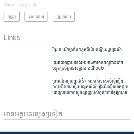
This item is part of
កម្ពុជា
នយោបាយ
ខ្មែរ​ក្រហម
Links
ខ្មែរ​អាមេរិក​ម្នាក់​ដក​ខ្លួន​ពី​ដើម​បណ្តឹង​​រដ្ឋប្បវេណី
ព្រះរាជអាជ្ញា​បរទេស​អះអាង​ថា​មាន​ភស្តុតាង​ដាក់​
បន្ទុក​គ្រប់គ្រាន់​សម្រាប់​ករណី​០០២
ព្រះរាជ​អាជ្ញា​អន្តរជាតិ៖ ការកាត់ទោស​សំណុំរឿង​
០០២​និង​ការស៊ើប​អង្កេត​សំណុំ​រឿង​ពីរ​ទៀត​អាច​ជួយ​
ដោះស្រាយភាព​ស្មុគស្មាញ​របស់​តុលាការ​ខ្មែរក្រហម
អានអត្ថបទផ្សេងៗទៀត