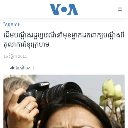
ភ្ជាប់​
ទៅ​
គេហទំព័រ​
ខ្មែរ​ក្រហម
កម្ពុជា
ទាក់ទង
ដើម​បណ្តឹង​រដ្ឋប្បវេណី​នាំមុខ​ម្នាក់​ដកពាក្យ​បណ្តឹង​ពី​
រំលង​
អន្តរជាតិ
តុលាការ​ខ្មែរ​ក្រហម
និង​
អាមេរិក
ចូល​
15 វិច្ឆិកា 2011
ទៅ​​
ចិន
ទំព័រ​
ចែករំលែក
ហេឡូវីអូអេ
ព័ត៌មាន​​
តែ​
កម្ពុជាច្នៃប្រតិដ្ឋ
ម្តង
ព្រឹត្តិការណ៍ព័ត៌មាន
រំលង​
និង​
ទូរទស្សន៍ / វីដេអូ​
ចូល​
វិទ្យុ / ផតខាសថ៍
ទៅ​
ទំព័រ​
កម្មវិធីទាំងអស់