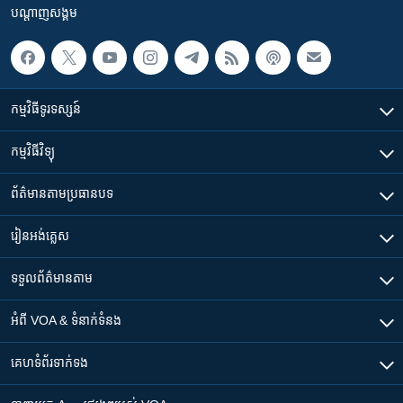
បណ្តាញ​សង្គម
កម្មវិធី​ទូរទស្សន៍
កម្មវិធី​វិទ្យុ
ព័ត៌មាន​តាមប្រធានបទ​
រៀន​​អង់គ្លេស
ទទួល​ព័ត៌មាន​តាម
អំពី​ VOA & ទំនាក់ទំនង
គេហទំព័រ​​ទាក់ទង