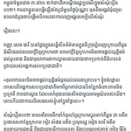
កម្ពុជា​ចំនួន​ជាង ​៣.៨៦០ ​នាក់​ជា​ដើម​បណ្តឹង​រដ្ឋប្បវេណី​ក្នុង​សំណុំរឿង ​
០០២។ ការ​ដក​ខ្លួន​នេះ​ធ្វើ​ឡើង​តែ​ប្រាំមួយ​ថ្ងៃ​ប៉ុណ្ណោះ​ មុន​នឹង​អង្គ​ជំនុំជម្រះ​
សាលាដំបូង​ចាប់ផ្ដើម​បើក​សវនាការ​ពេញ​អង្គសេចក្ដី​លើ​សំណុំ
រឿង​នេះ។
កញ្ញា​ សេង​ ធារី​ បាន​ថ្លែង​ក្នុង​សន្និសីទ​ព័ត៌មាន​ក្នុង​ទីក្រុង​ភ្នំពេញ​ក្រោយ​ពី​ជូន
ដំណឹង​ដល់​សាលា​ក្ដីខ្មែរក្រហម​ថា ​សាលាក្ដី​ខ្មែរ​ក្រហម​មិន​អាចផ្ដល់​យុត្តិធម៌​
ដល់​រូប​នាង ​និង​ជា​តុលាការ​ឆាកល្ខោន​ដោយ​នាង​ចោទប្រកាន់​ពី​ជំហរ​ទន់
ជ្រាយ​របស់​អង្គការ​សហប្រជាជាតិ។
«តុលាការនេះ​មិន​អាច​ផ្ដល់​យុត្តិធម៌​ជូន​ដល់​ជន​រងគ្រោះ​ទេ។​ ខ្ញុំ​ចង់​ថ្កោល
ទោស​លើ​អង្គការ​សហប្រជាជាតិ​មក​ពី​ពួក​គាត់​បាន​បិទ​ភ្នែក​ចំពោះ​ភាព​មិន
ប្រក្រតី​ ភាព​ជា​ល្ខោន​ ដែល​គេ​កំពុង​លេង​សើច​ជាមួយ​អារម្មណ៍​របស់​យើង។ ​
នេះ​ហើយ​ជា​ការ​បដិសេធ​របស់​ខ្ញុំ​នៅ​ក្នុង​ថ្ងៃ​នេះ»។
សំណុំ​រឿង​០០២ មានអតីត​មេដឹកនាំ​កំពូល​ខ្មែរក្រហម​បួននាក់​គឺនួន ​ជា ​អតីត​
ប្រធាន​សភា​ខ្មែរក្រហម ​ខៀវ ​សំផង​ អតីត​ ប្រមុខរដ្ឋ ​អៀង ​សារី ​អតីត​
ឧបនាយករដ្ឋមន្ដ្រី ​និង​ជា​រដ្ឋមន្ដ្រី​ការបរទេស ​និង​ប្រពន្ធ​របស់គាត់​ អៀង​ ធីរិទ្ធ