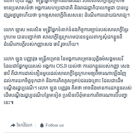
លោក ​ហ៊ុយ ​វណ្ណៈ ​មន្រ្ដី​ផ្នែក​កិច្ចការសាធារណៈ​របស់​សាលាក្ដី​ខ្មែរ​ក្រហម​
មាន​ប្រសាសន៍​ថា​ អង្គការ​សហប្រជាជាតិ​ និង​រាជរដ្ឋាភិបាល​កម្ពុជា ​បាន​ប្ដេ
ជា្ញ​រួមគ្នា​រួច​ហើយ​ថា​ ទុក​ឲ្យ​សាលាក្ដី​ពិសេស​នេះ​ ដំណើរការ​ដោយ​ឯករាជ្យ។
លោក ​ឡាស ​អលសិន ​មន្ដ្រី​ផ្នែក​ទំនាក់ទំនង​កិច្ចការ​ច្បាប់​របស់​សាលាក្ដី​ខ្មែរ​
ក្រហម ​បាន​បញ្ជាក់​ថា ​សាលាក្ដី​ខ្មែរក្រហម​បានទទួល​ពាក្យ​សុំ​ដក​ខ្លួន​ពី​
ដំណើរ​ការក្ដី​របស់​កញ្ញា​សេង ​ធារី រួច​ហើយ។
លោក ​ឡុង ​បញ្ញាវុធ ​មន្ដ្រី​គម្រោង​ នៃ​អង្គការ​គម្រោង​យុត្តិធម៌​សង្គមសេរី​
ដែល​ជា​ផ្នែក​មួយ​របស់ ​អង្គការ​ OSJI ​យល់​ថា ​ការដក​ខ្លួន​របស់​កញ្ញា ​សេង​
ធារី ​គឺ​ជាការដាស់តឿន​មួយ​ដល់​សាលាក្ដី​ខ្មែរ​ក្រហម​ឲ្យ​ពិចារណា​ឡើងវិញ​
ដល់​ការយកចិត្ត​ទុកដាក់ ​និង​ការគិតគូ​សម្រាប់​ជន​រងគ្រោះ​ ដែល​ជា​ដើម
បណ្ដឹង​រដ្ឋប្បវេណី។ ​លោក ​ឡុង ​បញ្ញវុធ ​គិត​ថា ​អាចនឹងមាន​ការដកខ្លួន​របស់​
ដើម​បណ្ដឹង​រដ្ឋប្បវេណី​បន្ថែមទៀត​ ប្រសិន​បើ​ពុំមាន​ការពិចារណា​លើ​បញ្ហា​
នេះ៕
ចែករំលែក
Follow us