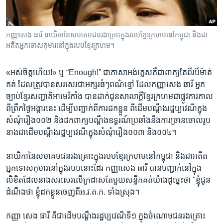
រចនា
សម្ព័ន្ធ​
Khmer English
រំលង​
កញ្ញា​សេង​ ធារី នាយិកា​នៃ​សមាគម​ជន​រងគ្រោះក្នុង​របប​ខ្មែរ​ក្រហម​នៅ​កម្ពុជា ​និង​ជា​
និង​
បណ្តាញ​សង្គម
អតីត​អ្នក​ទោស​កុមារ​នៅ​ក្នុង​របប​ខ្មែរក្រហម។
ចូល​
ទៅ​
«អស់​ចិត្ត​ហើយ!» ឬ “Enough!” ជា​ភាសាអង់គ្លេស​គឺ​ជា​ពាក្យ​តែ​ពីរ​បី​ម៉ាត់​
កាន់​
គត់ ដែល​ត្រូវ​បាន​សរសេរ​ជា​អក្សរ​ធំៗ​ពណ៌​ខ្មៅ ​ដែល​កញ្ញា​សេង ​ធារី​ អ្នក​
ទំព័រ​
ភាសា
ច្បាប់​ខ្មែរ​សញ្ជាតិ​អាមេរិកាំង​ បាន​ដាក់​ជូន​សាលាក្ដី​ខ្មែរក្រហម​ជាផ្លូវការ​កាល​
ស្វែង​
ពី​ព្រឹក​ថ្ងៃ​អង្គារ​នេះ ​ដើម្បី​បញ្ជាក់​ពី​ការ​ដក​ខ្លួន ​ពី​ដើម​បណ្ដឹង​រដ្ឋប្បវេណី​ក្នុង​
រក
សំណុំ​រឿង០០២ ​និង​ដក​ពាក្យ​បណ្ដឹង​ឧទ្ធរណ៍​ប្រឆាំង​នឹង​ការ​ច្រាន​ចោល​រូប​
នាង​ជាដើម​បណ្ដឹង​រដ្ឋប្ប​វេណីក្នុង​សំណុំរឿង​០០៣ ​និង​០០៤។
នាយិកា​នៃ​សមាគម​ជន​រងគ្រោះក្នុង​របប​ខ្មែរ​ក្រហម​នៅ​កម្ពុជា ​និង​ជា​អតីត​
អ្នក​ទោស​កុមារ​នៅ​ក្នុង​របប​នោះ​ដែរ ​កញ្ញា​សេង​ ធារី​ បាន​បញ្ជាក់​នៅ​ក្នុង​
លិខិត​ដែល​នាង​សរសេរ​លើ​ក្រដាស​តែមួយសន្លឹក​គត់​យ៉ាង​ដូច្នេះ​ថា​ "​ខ្ញុំ​ជូន​
ដំណឹង​ថា ​ខ្ញុំ​ដក​ខ្លួន​ចេញ​ពី​អ.វ.ត.ក. ​ទាំង​ស្រុង។
កញ្ញា​ សេង ​ធារី ​គឺ​ជា​ដើម​បណ្ដឹង​រដ្ឋប្បវេណី​ទី១​ ក្នុង​ចំណោម​ជន​រងគ្រោះ​