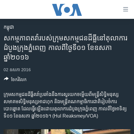
ភ្ជាប់​
ទៅ​
គេហទំព័រ​
កម្ពុជា
កម្ពុជា
ទាក់ទង
សកម្មភាព​តវ៉ា​របស់​កុ្រមសកម្មជនដីធ្លី​នៅ​តុលាការ​
រំលង​
អន្តរជាតិ
ដំបូង​ក្រុង​ភ្នំពេញ​ កាល​ពី​ថ្ងៃ​ទី០១ ខែ​ឧសភា
និង​
អាមេរិក
ឆ្នាំ២០១៦
ចូល​
ទៅ​​
ចិន
02 ឧសភា 2016
ទំព័រ​
ហេឡូវីអូអេ
ព័ត៌មាន​​
ចែករំលែក
តែ​
កម្ពុជាច្នៃប្រតិដ្ឋ
ម្តង
កុ្រម​សកម្មជន​ដីធ្លី​តវ៉ា​ប្រឆាំង​នឹង​ការ​សួរ​យក​ចម្លើយ​ពី​មន្ត្រី​សិទ្ធិ​មនុស្ស​
ព្រឹត្តិការណ៍ព័ត៌មាន
រំលង​
សមាគម​សិទ្ធិ​មនុស្ស​អាដហុក​ និង​មន្ត្រី​គណកម្មា​ធិការ​ជាតិ​រៀប​ចំការ
និង​
ទូរទស្សន៍ / វីដេអូ​
បោះឆ្នោត​ ដែល​ធ្វើ​ឡើង​ដោយ​តុលាការ​ដំបូងក្រុង​ភ្នំពេញ​ កាល​ពី​ថ្ងៃ​អាទិត្យ​
ចូល​
ទី០១ ខែ​ឧសភា ឆ្នាំ​២០១៦។ (Hul Reaksmey/VOA)
វិទ្យុ / ផតខាសថ៍
ទៅ​
ទំព័រ​
កម្មវិធីទាំងអស់