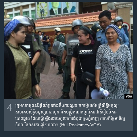
4
កុ្រមសកម្មជនដីធ្លីតវ៉ាប្រឆាំងនឹងការសួរយកចម្លើយពីមន្ត្រីសិទ្ធិមនុស្ស
សមាគមសិទ្ធិមនុស្សអាដហុក និងមន្ត្រីគណកម្មាធិការជាតិរៀបចំការ
បោះឆ្នោត ដែលធ្វើឡើងដោយតុលាការដំបូងក្រុងភ្នំពេញ កាលពីថ្ងៃអាទិត្យ
ទី០១ ខែឧសភា ឆ្នាំ២០១៦។ (Hul Reaksmey/VOA)