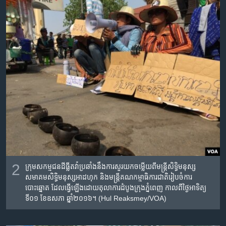
2
កុ្រមសកម្មជនដីធ្លីតវ៉ាប្រឆាំងនឹងការសួរយកចម្លើយពីមន្ត្រីសិទ្ធិមនុស្ស
សមាគមសិទ្ធិមនុស្សអាដហុក និងមន្ត្រីគណកម្មាធិការជាតិរៀបចំការ
បោះឆ្នោត ដែលធ្វើឡើងដោយតុលាការដំបូងក្រុងភ្នំពេញ កាលពីថ្ងៃអាទិត្យ
ទី០១ ខែឧសភា ឆ្នាំ២០១៦។ (Hul Reaksmey/VOA)