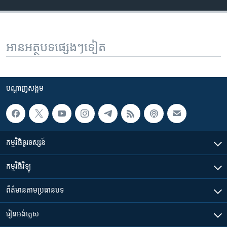
អានអត្ថបទផ្សេងៗទៀត
បណ្តាញ​សង្គម
កម្មវិធី​ទូរទស្សន៍
កម្មវិធី​វិទ្យុ
ព័ត៌មាន​តាមប្រធានបទ​
រៀន​​អង់គ្លេស