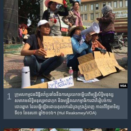
រចនា
សម្ព័ន្ធ​
Khmer English
រំលង​
និង​
បណ្តាញ​សង្គម
ចូល​
ទៅ​
កាន់​
ទំព័រ​
ភាសា
ស្វែង​
រក
1
កុ្រមសកម្មជនដីធ្លីតវ៉ាប្រឆាំងនឹងការសួរយកចម្លើយពីមន្ត្រីសិទ្ធិមនុស្ស
សមាគមសិទ្ធិមនុស្សអាដហុក និងមន្ត្រីគណកម្មាធិការជាតិរៀបចំការ
បោះឆ្នោត ដែលធ្វើឡើងដោយតុលាការដំបូងក្រុងភ្នំពេញ កាលពីថ្ងៃអាទិត្យ
ទី០១ ខែឧសភា ឆ្នាំ២០១៦។ (Hul Reaksmey/VOA)