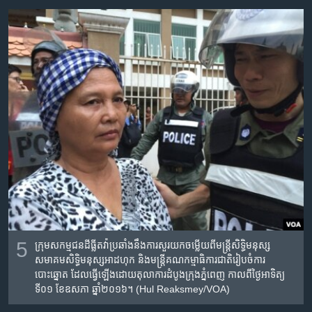
5
កុ្រមសកម្មជនដីធ្លីតវ៉ាប្រឆាំងនឹងការសួរយកចម្លើយពីមន្ត្រីសិទ្ធិមនុស្ស
សមាគមសិទ្ធិមនុស្សអាដហុក និងមន្ត្រីគណកម្មាធិការជាតិរៀបចំការ
បោះឆ្នោត ដែលធ្វើឡើងដោយតុលាការដំបូងក្រុងភ្នំពេញ កាលពីថ្ងៃអាទិត្យ
ទី០១ ខែឧសភា ឆ្នាំ២០១៦។ (Hul Reaksmey/VOA)