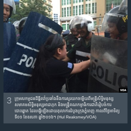
3
កុ្រមសកម្មជនដីធ្លីតវ៉ាប្រឆាំងនឹងការសួរយកចម្លើយពីមន្ត្រីសិទ្ធិមនុស្ស
សមាគមសិទ្ធិមនុស្សអាដហុក និងមន្ត្រីគណកម្មាធិការជាតិរៀបចំការ
បោះឆ្នោត ដែលធ្វើឡើងដោយតុលាការដំបូងក្រុងភ្នំពេញ កាលពីថ្ងៃអាទិត្យ
ទី០១ ខែឧសភា ឆ្នាំ២០១៦។ (Hul Reaksmey/VOA)